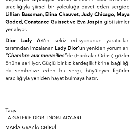
aracılığıyla şiirsel bir yolculuğa davet eden sergide
Lillian Bassman, Elina Chauvet, Judy Chicago, Maya
Goded, Constance Guisset ve Eva Jospin
gibi isimler
yer alıyor.
Dior Lady Art
’ın sekiz edisyonunun yaratıcıları
tarafından imzalanan
Lady Dior’
un yeniden yorumları,
“Chambre aux merveilles”
de (Harikalar Odası) gözler
önüne seriliyor. Güçlü bir kız kardeşlik fikrine bağlılığı
da sembolize eden bu sergi, büyüleyici figürler
aracılığıyla yeniden hayat bulmaya hazır.
Tags
LA GALERIE DIOR
DIOR-LADY-ART
MARIA-GRAZIA-CHIRUI