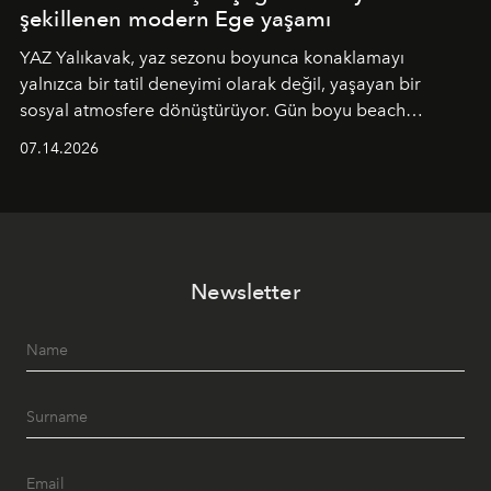
şekillenen modern Ege yaşamı
YAZ Yalıkavak, yaz sezonu boyunca konaklamayı
yalnızca bir tatil deneyimi olarak değil, yaşayan bir
sosyal atmosfere dönüştürüyor. Gün boyu beach
alanında DJ performansları ve canlı müzik eşliğinde
07.14.2026
Ege’nin ritmi hissedilirken, akşamları ise Anadolu
mutfağını modern dokunuşlarla müzikle buluşturan
tematik gastronomi geceleri misafirlerle buluşuyor.
Paylaşıma, lezzete ve müziğe odaklanan bu özel
akşamlar, YAZ’ın sade lüks anlayışını gün batımından
Newsletter
geceye taşıyarak her hafta farklı bir deneyim sunuyor.