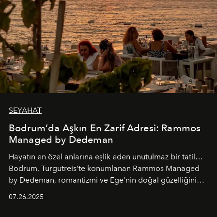
SEYAHAT
Bodrum’da Aşkın En Zarif Adresi: Rammos
Managed by Dedeman
Hayatın en özel anlarına eşlik eden unutulmaz bir tatil…
Bodrum, Turgutreis’te konumlanan Rammos Managed
by Dedeman, romantizmi ve Ege’nin doğal güzelliğini
aynı atmosferde buluşturarak balayı çiftlerinden özel
07.26.2025
kutlamalar planlayan misafirlere benzersiz bir deneyim
vadediyor.