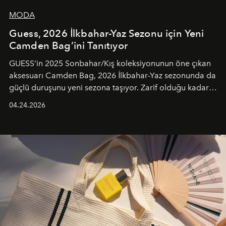
MODA
Guess, 2026 İlkbahar-Yaz Sezonu için Yeni
Camden Bag’ini Tanıtıyor
GUESS’in 2025 Sonbahar/Kış koleksiyonunun öne çıkan
aksesuarı Camden Bag, 2026 İlkbahar-Yaz sezonunda da
güçlü duruşunu yeni sezona taşıyor. Zarif olduğu kadar
güçlü ve özgüvenli kadınlar için tasarlanan Camden Bag,
04.24.2026
cazibenin, özgünlüğün ve modern bohem tavrın güçlü
bir ifadesi olarak öne çıkıyor.