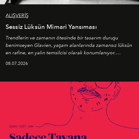
ALIŞVERİŞ
Sessiz Lüksün Mimari Yansıması
Trendlerin ve zamanın ötesinde bir tasarım duruşu
benimseyen
Glavien,
yaşam alanlarında zamansız lüksün
en rafine, en yalın temsilcisi olarak konumlanıyor.
Kusursuz malzeme kalitesini yüksek zanaatkarlıkla
08.07.2026
birleştiren marka; modern mimarinin sınırlarını zorlayan
en yeni seçkisiyle bu imza felsefesini mekanlara taşıyor.