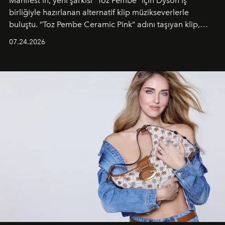
Manifest’in, yeni şarkısı "Toz Pembe" için Dyson iş
birliğiyle hazırlanan alternatif klip müzikseverlerle
buluştu. “Toz Pembe Ceramic Pink” adını taşıyan klip,
grubun enerjisini yansıtan renkli atmosferi, hareketli
07.24.2026
dans koreografileri ve güçlü stil dünyasıyla dikkat
çekerken, saç tasarımları da görsel anlatımın en önemli
unsurlarından biri olarak öne çıkıyor.