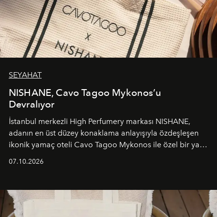
SEYAHAT
NISHANE, Cavo Tagoo Mykonos’u
Devralıyor
İstanbul merkezli High Perfumery markası NISHANE,
adanın en üst düzey konaklama anlayışıyla özdeşleşen
ikonik yamaç oteli Cavo Tagoo Mykonos ile özel bir yaz
iş birliğini hayata geçirdi. 25 Haziran 2026 itibarıyla
07.10.2026
başlayan bu özel aktivasyon, NISHANE’nin koku evrenini
Akdeniz’in en prestijli destinasyonlarından biriyle
buluşturarak markanın Cavo Tagoo’daki varlığını
sürükleyici ve mevsime özel bir deneyime dönüştürüyor.