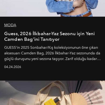
MODA
Guess, 2026 İlkbahar-Yaz Sezonu için Yeni
Camden Bag’ini Tanıtıyor
GUESS’in 2025 Sonbahar/Kış koleksiyonunun öne çıkan
aksesuarı Camden Bag, 2026 İlkbahar-Yaz sezonunda da
güçlü duruşunu yeni sezona taşıyor. Zarif olduğu kadar
güçlü ve özgüvenli kadınlar için tasarlanan Camden Bag,
04.24.2026
cazibenin, özgünlüğün ve modern bohem tavrın güçlü
bir ifadesi olarak öne çıkıyor.