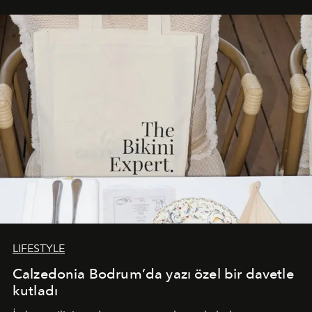
buluşturarak markanın Cavo Tagoo’daki varlığını
sürükleyici ve mevsime özel bir deneyime dönüştürüyor.
LIFESTYLE
Calzedonia Bodrum’da yazı özel bir davetle
kutladı