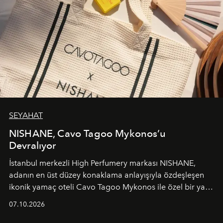
SEYAHAT
NISHANE, Cavo Tagoo Mykonos’u
Devralıyor
İstanbul merkezli High Perfumery markası NISHANE,
adanın en üst düzey konaklama anlayışıyla özdeşleşen
ikonik yamaç oteli Cavo Tagoo Mykonos ile özel bir yaz
iş birliğini hayata geçirdi. 25 Haziran 2026 itibarıyla
07.10.2026
başlayan bu özel aktivasyon, NISHANE’nin koku evrenini
Akdeniz’in en prestijli destinasyonlarından biriyle