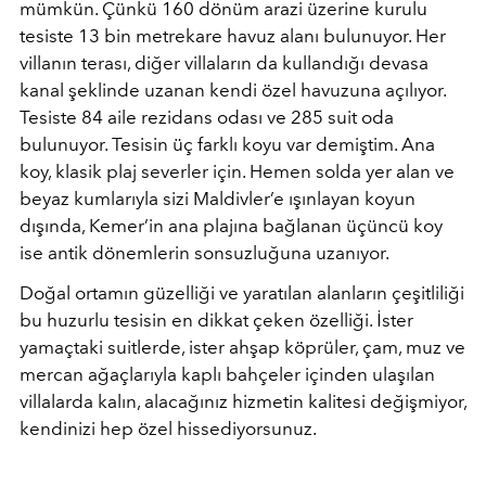
mümkün. Çünkü 160 dönüm arazi üzerine kurulu
tesiste 13 bin metrekare havuz alanı bulunuyor. Her
villanın terası, diğer villaların da kullandığı devasa
kanal şeklinde uzanan kendi özel havuzuna açılıyor.
Tesiste 84 aile rezidans odası ve 285 suit oda
bulunuyor. Tesisin üç farklı koyu var demiştim. Ana
koy, klasik plaj severler için. Hemen solda yer alan ve
beyaz kumlarıyla sizi Maldivler’e ışınlayan koyun
dışında, Kemer’in ana plajına bağlanan üçüncü koy
ise antik dönemlerin sonsuzluğuna uzanıyor.
Doğal ortamın güzelliği ve yaratılan alanların çeşitliliği
bu huzurlu tesisin en dikkat çeken özelliği. İster
yamaçtaki suitlerde, ister ahşap köprüler, çam, muz ve
mercan ağaçlarıyla kaplı bahçeler içinden ulaşılan
villalarda kalın, alacağınız hizmetin kalitesi değişmiyor,
kendinizi hep özel hissediyorsunuz.