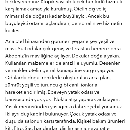
bekleyeceğiniz ütopik sayılabilecek her türlü hizmeti
karşılamak amacıyla kurulmuş. Otelin dış ve iç
mimarisi de doğası kadar büyüleyici. Ancak bu
büyüleyici ortamı taçlandıran, personelin ve hizmetin
kalitesi.
Ana otel binasından görünen yegane şey yeşil ve
mavi. Suit odalar çok geniş ve terastan hemen sonra
Akdeniz’in maviliğine açılıyor. Dokular doğala yakın.
Kullanılan malzemeler de arazi ile uyumlu. Desenler
ve renkler otelin genel konseptine vurgu yapıyor.
Odalarda doğal renklerle oluşturulan arka plan,
zümrüt yeşili ve turuncu gibi canlı tonlarla
hareketlendirilmiş. Ebeveyn yatak odası ve
banyosunda yok yok! Nokta atışı yaparak anlatayım:
Yastık menüsünden yastığınızı dahi seçebiliyorsunuz.
İki ayrı duş kabini bulunuyor. Çocuk yatak odası ve
duşu da salonun karşı tarafında. Kişisel bakım ürünleri
kiti, Etro. Saç bandından diş fırçasına, seyahatte