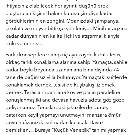
ihtiyacınız olabilecek her ayrıntı düşünülerek
oluşturulan kişisel bakım kutusu şimdiye kadar
gördüklerimin en zengini. Odanızdaki şampanya,
çikolata ve meyve bittikçe yenileniyor. Minibar ağzına
kadar dünyanın en kaliteli içki ve atıştırmalıklarıyla
dolu ve ücretsiz.
Farklı konseptlere sahip üç ayrı koyda kurulu tesis,
birkaç farklı konaklama alanına sahip. Yamaçta, sahile
kadar boylu boyunca uzanan ana bina dışında 74
tane de bağımsız villa bulunuyor. Yamaçtaki suitlerde
konaklamak demek, tesisi de kuşbakışı izlemek
demek. Teraslarından, ana koy ve plajın paraleline
konuşlanmış iki ana devasa havuzla adeta göz göze
geliyorsunuz. Teraslardaki jakuzilerde güneş
batarken keyif yapmayı unutmayın; manzara ömür
boyu hafızanızda solmadan kalacak. Havuz
demişken… Buraya “Küçük Venedik” tanımı yapmak