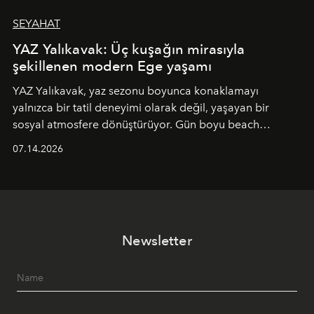
SEYAHAT
YAZ Yalıkavak: Üç kuşağın mirasıyla
şekillenen modern Ege yaşamı
YAZ Yalıkavak, yaz sezonu boyunca konaklamayı
yalnızca bir tatil deneyimi olarak değil, yaşayan bir
sosyal atmosfere dönüştürüyor. Gün boyu beach
alanında DJ performansları ve canlı müzik eşliğinde
07.14.2026
Ege’nin ritmi hissedilirken, akşamları ise Anadolu
mutfağını modern dokunuşlarla müzikle buluşturan
tematik gastronomi geceleri misafirlerle buluşuyor.
Paylaşıma, lezzete ve müziğe odaklanan bu özel
akşamlar, YAZ’ın sade lüks anlayışını gün batımından
Newsletter
geceye taşıyarak her hafta farklı bir deneyim sunuyor.