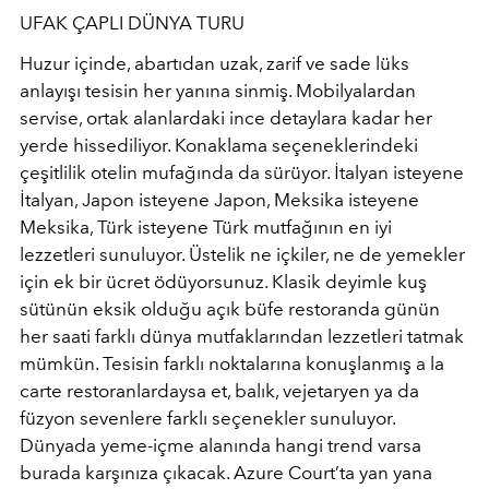
UFAK ÇAPLI DÜNYA TURU
Huzur içinde, abartıdan uzak, zarif ve sade lüks
anlayışı tesisin her yanına sinmiş. Mobilyalardan
servise, ortak alanlardaki ince detaylara kadar her
yerde hissediliyor. Konaklama seçeneklerindeki
çeşitlilik otelin mufağında da sürüyor. İtalyan isteyene
İtalyan, Japon isteyene Japon, Meksika isteyene
Meksika, Türk isteyene Türk mutfağının en iyi
lezzetleri sunuluyor. Üstelik ne içkiler, ne de yemekler
için ek bir ücret ödüyorsunuz. Klasik deyimle kuş
sütünün eksik olduğu açık büfe restoranda günün
her saati farklı dünya mutfaklarından lezzetleri tatmak
mümkün. Tesisin farklı noktalarına konuşlanmış a la
carte restoranlardaysa et, balık, vejetaryen ya da
füzyon sevenlere farklı seçenekler sunuluyor.
Dünyada yeme-içme alanında hangi trend varsa
burada karşınıza çıkacak. Azure Court’ta yan yana