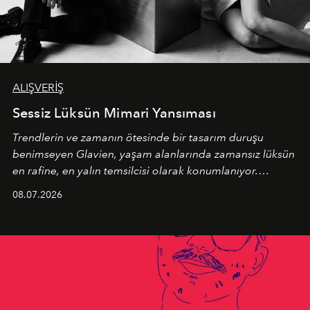
ALIŞVERİŞ
Sessiz Lüksün Mimari Yansıması
Trendlerin ve zamanın ötesinde bir tasarım duruşu
benimseyen
Glavien,
yaşam alanlarında zamansız lüksün
en rafine, en yalın temsilcisi olarak konumlanıyor.
Kusursuz malzeme kalitesini yüksek zanaatkarlıkla
08.07.2026
birleştiren marka; modern mimarinin sınırlarını zorlayan
en yeni seçkisiyle bu imza felsefesini mekanlara taşıyor.