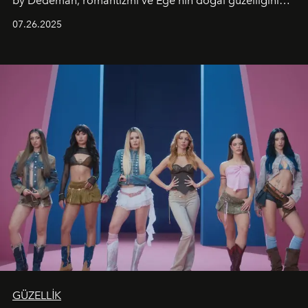
by Dedeman, romantizmi ve Ege’nin doğal güzelliğini
aynı atmosferde buluşturarak balayı çiftlerinden özel
07.26.2025
kutlamalar planlayan misafirlere benzersiz bir deneyim
vadediyor.
GÜZELLİK