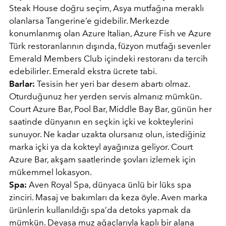
Steak House doğru seçim, Asya mutfağına meraklı
olanlarsa Tangerine’e gidebilir. Merkezde
konumlanmış olan Azure Italian, Azure Fish ve Azure
Türk restoranlarının dışında, füzyon mutfağı sevenler
Emerald Members Club içindeki restoranı da tercih
edebilirler. Emerald ekstra ücrete tabi.
Barlar:
Tesisin her yeri bar desem abartı olmaz.
Oturduğunuz her yerden servis almanız mümkün.
Court Azure Bar, Pool Bar, Middle Bay Bar, günün her
saatinde dünyanın en seçkin içki ve kokteylerini
sunuyor. Ne kadar uzakta olursanız olun, istediğiniz
marka içki ya da kokteyl ayağınıza geliyor. Court
Azure Bar, akşam saatlerinde şovları izlemek için
mükemmel lokasyon.
Spa:
Aven Royal Spa, dünyaca ünlü bir lüks spa
zinciri. Masaj ve bakımları da keza öyle. Aven marka
ürünlerin kullanıldığı spa’da detoks yapmak da
mümkün. Devasa muz ağaçlarıyla kaplı bir alana