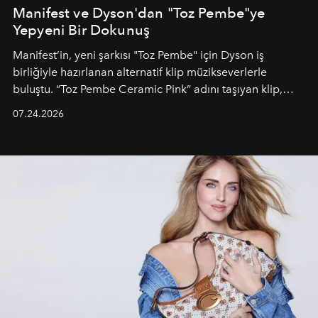
Manifest ve Dyson'dan "Toz Pembe"ye
Yepyeni Bir Dokunuş
Manifest’in, yeni şarkısı "Toz Pembe" için Dyson iş
birliğiyle hazırlanan alternatif klip müzikseverlerle
buluştu. “Toz Pembe Ceramic Pink” adını taşıyan klip,
grubun enerjisini yansıtan renkli atmosferi, hareketli
07.24.2026
dans koreografileri ve güçlü stil dünyasıyla dikkat
çekerken, saç tasarımları da görsel anlatımın en önemli
unsurlarından biri olarak öne çıkıyor.