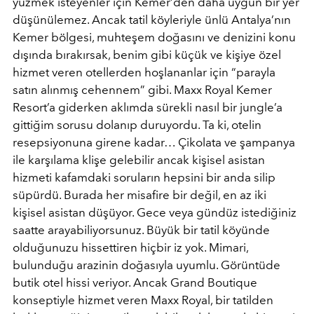
yüzmek isteyenler için Kemer’den daha uygun bir yer
düşünülemez. Ancak tatil köyleriyle ünlü Antalya’nın
Kemer bölgesi, muhteşem doğasını ve denizini konu
dışında bırakırsak, benim gibi küçük ve kişiye özel
hizmet veren otellerden hoşlananlar için “parayla
satın alınmış cehennem” gibi. Maxx Royal Kemer
Resort’a giderken aklımda sürekli nasıl bir jungle’a
gittiğim sorusu dolanıp duruyordu. Ta ki, otelin
resepsiyonuna girene kadar… Çikolata ve şampanya
ile karşılama klişe gelebilir ancak kişisel asistan
hizmeti kafamdaki soruların hepsini bir anda silip
süpürdü. Burada her misafire bir değil, en az iki
kişisel asistan düşüyor. Gece veya gündüz istediğiniz
saatte arayabiliyorsunuz. Büyük bir tatil köyünde
olduğunuzu hissettiren hiçbir iz yok. Mimari,
bulunduğu arazinin doğasıyla uyumlu. Görüntüde
butik otel hissi veriyor. Ancak Grand Boutique
konseptiyle hizmet veren Maxx Royal, bir tatilden