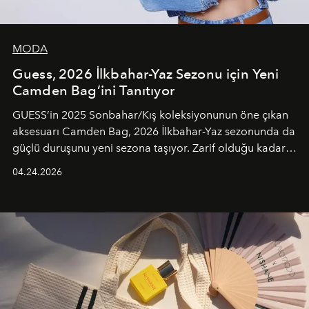
MODA
Guess, 2026 İlkbahar-Yaz Sezonu için Yeni
Camden Bag’ini Tanıtıyor
GUESS’in 2025 Sonbahar/Kış koleksiyonunun öne çıkan
aksesuarı Camden Bag, 2026 İlkbahar-Yaz sezonunda da
güçlü duruşunu yeni sezona taşıyor. Zarif olduğu kadar
güçlü ve özgüvenli kadınlar için tasarlanan Camden Bag,
04.24.2026
cazibenin, özgünlüğün ve modern bohem tavrın güçlü
bir ifadesi olarak öne çıkıyor.