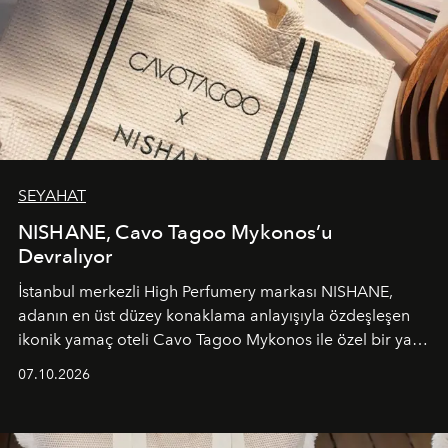
SEYAHAT
NISHANE, Cavo Tagoo Mykonos’u
Devralıyor
İstanbul merkezli High Perfumery markası NISHANE,
adanın en üst düzey konaklama anlayışıyla özdeşleşen
ikonik yamaç oteli Cavo Tagoo Mykonos ile özel bir yaz
iş birliğini hayata geçirdi. 25 Haziran 2026 itibarıyla
07.10.2026
başlayan bu özel aktivasyon, NISHANE’nin koku evrenini
Akdeniz’in en prestijli destinasyonlarından biriyle
buluşturarak markanın Cavo Tagoo’daki varlığını