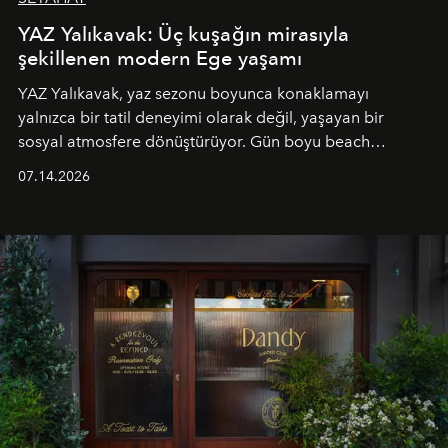
YAZ Yalıkavak: Üç kuşağın mirasıyla
şekillenen modern Ege yaşamı
YAZ Yalıkavak, yaz sezonu boyunca konaklamayı
yalnızca bir tatil deneyimi olarak değil, yaşayan bir
sosyal atmosfere dönüştürüyor. Gün boyu beach
alanında DJ performansları ve canlı müzik eşliğinde
07.14.2026
Ege’nin ritmi hissedilirken, akşamları ise Anadolu
mutfağını modern dokunuşlarla müzikle buluşturan
tematik gastronomi geceleri misafirlerle buluşuyor.
Paylaşıma, lezzete ve müziğe odaklanan bu özel
akşamlar, YAZ’ın sade lüks anlayışını gün batımından
geceye taşıyarak her hafta farklı bir deneyim sunuyor.