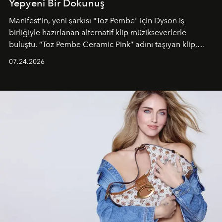
Yepyeni Bir Dokunuş
Manifest’in, yeni şarkısı "Toz Pembe" için Dyson iş
birliğiyle hazırlanan alternatif klip müzikseverlerle
buluştu. “Toz Pembe Ceramic Pink” adını taşıyan klip,
grubun enerjisini yansıtan renkli atmosferi, hareketli
07.24.2026
dans koreografileri ve güçlü stil dünyasıyla dikkat
çekerken, saç tasarımları da görsel anlatımın en önemli
unsurlarından biri olarak öne çıkıyor.