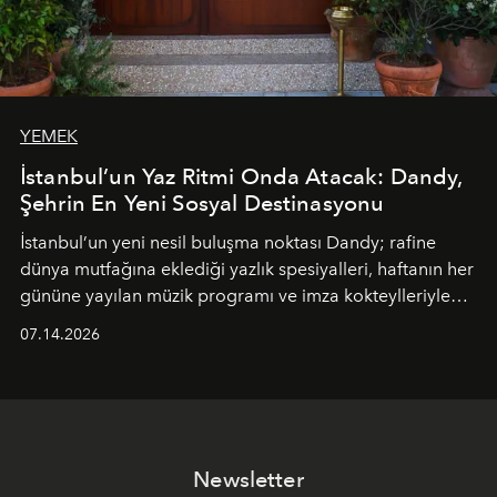
YEMEK
İstanbul’un Yaz Ritmi Onda Atacak: Dandy,
Şehrin En Yeni Sosyal Destinasyonu
İstanbul’un yeni nesil buluşma noktası
Dandy
; rafine
dünya mutfağına eklediği yazlık spesiyalleri, haftanın her
gününe yayılan müzik programı ve imza kokteylleriyle
yaz akşamlarını stil sahibi bir şehir ritüeline
07.14.2026
dönüştürüyor. Şehrin kozmopolit enerjisini "zahmetsiz
lüks" anlayışıyla buluşturan mekan; gurme lezzetleri, iyi
müziği ve açık havadaki özel puro alanını tek bir çatı
altında sunuyor.
Newsletter