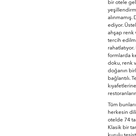
bir otele ge
yeşillendirm
alınmamış. 
ediyor. Üste
ahşap renk v
tercih edil
rahatlatıyor
formlarda k
doku, renk 
doğanın birl
bağlantılı. 
kıyafetlerine
restoranları
Tüm bunları
herkesin di
otelde 74 ta
Klasik bir t
kurulu tesist