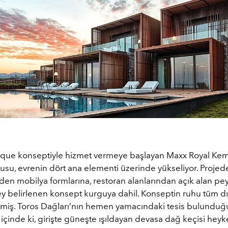
que konseptiyle hizmet vermeye başlayan Maxx Royal Kem
su, evrenin dört ana elementi üzerinde yükseliyor. Projede
en mobilya formlarına, restoran alanlarından açık alan pey
ey belirlenen konsept kurguya dahil. Konseptin ruhu tüm dı
rmiş. Toros Dağları’nın hemen yamacındaki tesis bulunduğu
çinde ki, girişte güneşte ışıldayan devasa dağ keçisi heyk