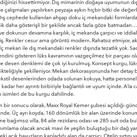
ldiğinizi hissettirmiyor. Dış mimarinin doğaya uyumunun dı
e çalışmaları yapılırken peyzaja aykırı hiçbir bitki de değ
Dış cephede kullanılan ahşap doku iç mekandaki formlar
lik daha gösterişli bir şekilde ancak fazla göze batmadan…
e dokunun devamına karşılık, iç mekanda çarpıcı ve iddial
miş. Renkler cesur ama görüntü modern. Rahatsız etmiyor, a
. İç mekan ile dış mekandaki renkler dışında tezatlık yok. Sa
endini gösteren lüks kavramının vazgeçilmez bir parçası ol
ve desen denklemi de çok iyi kurulmuş. Konsept kurgu, lüks
ikteliğiyle şekilleniyor. Mekan dekorasyonunda her detay bi
Tekstil desenlerinden odada solunan kokuya, hatta personel
 kadar her ayrıntı birbiriyle bağlantılı ve uyum içinde. A’la c
n isimleri de bu kurgu dahilinde.
n bir sonucu olarak, Maxx Royal Kemer şubesi açıldığı gün
linde. Üç ayrı koyda, 160 dönümlük bir alan üzerinde kon
ne bağımsız villa, 84 aile rezidans odası ve 285 suit oda bu
anımlama olacak ancak mavi ile yeşilin buluştuğu bir dağ y
eki açık havuzların kapladığı alan da çarpıcı. Otelin sırtını y