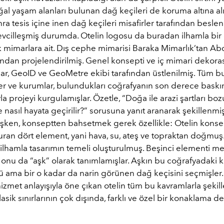
l yaşam alanları bulunan dağ keçileri de koruma altına alı
a tesis içine inen dağ keçileri misafirler tarafından beslen
vcilleşmiş durumda. Otelin logosu da buradan ilhamla bir 
k mimarlara ait. Dış cephe mimarisi Baraka Mimarlık’tan 
ından projelendirilmiş. Genel konsepti ve iç mimari dekora
r, GeoID ve GeoMetre ekibi tarafından üstlenilmiş. Tüm b
r ve kurumlar, bulundukları coğrafyanın son derece baskın 
yla projeyi kurgulamışlar. Özetle, “Doğa ile arazi şartları b
 nasıl hayata geçirilir?” sorusuna yanıt aranarak şekillenmiş 
işken, konseptten bahsetmek gerek özellikle: Otelin konsep
uran dört element, yani hava, su, ateş ve topraktan doğmuş
ilhamla tasarımın temeli oluşturulmuş. Beşinci elementi m
 onu da “aşk” olarak tanımlamışlar. Aşkın bu coğrafyadaki ka
ü ama bir o kadar da narin görünen dağ keçisini seçmişler.
hizmet anlayışıyla öne çıkan otelin tüm bu kavramlarla şekill
klasik sınırlarının çok dışında, farklı ve özel bir konaklama 