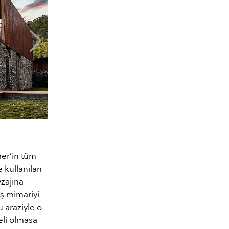
er’in tüm
 kullanılan
zajına
Üç ayrı koyda 160 dönüm arazi üzerine ku
ş mimariyi
oldukça dikkat çekici. Mevcut havuzlardan
 araziyle o
kullanılıyor. Bulunduğu araziyle uyum içindek
eli olmasa