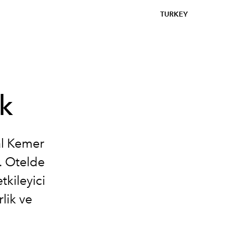
TURKEY
şk
al Kemer
. Otelde
kileyici
rlik ve