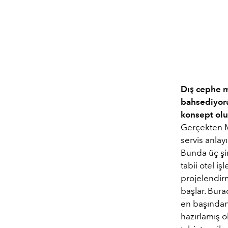
Dış cephe m
bahsediyoru
konsept olu
Gerçekten M
servis anlayı
Bunda üç şir
tabii otel i
projelendir
başlar. Bura
en başından 
hazırlamış o