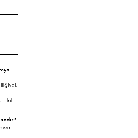
raya
liğiydi.
 etkili
 nedir?
ağmen
a