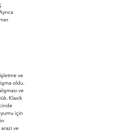
ç
Ayrıca
emer
işletme ve
alışma oldu.
alışması ve
yük. Klasik
ecinde
 uyumu için
in
 arazi ve