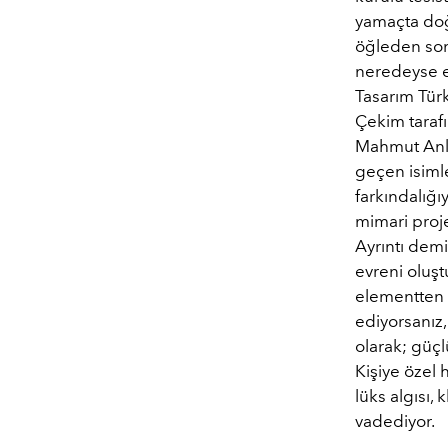
yamaçta doğa
öğleden sonr
neredeyse e
Tasarım Tür
Çekim taraf
Mahmut Anla
geçen isimle
farkındalığı
mimari proje
Ayrıntı dem
evreni oluşt
elementten 
ediyorsanız,
olarak; güçl
Kişiye özel 
lüks algısı, 
vadediyor.