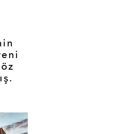
nin
reni
göz
ış.