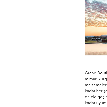
Grand Bouti
mimari kurgu
malzemelerd
kadar her ş
de ele geçi
kadar uyum i