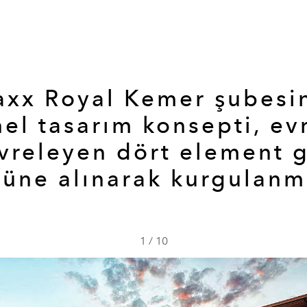
xx Royal Kemer şubesi
el tasarım konsepti, ev
vreleyen dört element 
üne alınarak kurgulanm
1
/
10