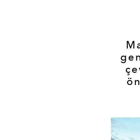
Ma
gen
çe
ön