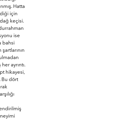
nmış. Hatta
diği için
dağ keçisi.
Abdurrahman
syonu ise
u bahsi
şartlarının
ozulmadan
her ayrıntı.
t hikayesi,
. Bu dört
erak
rşılığı
endirilmiş
deneyimi