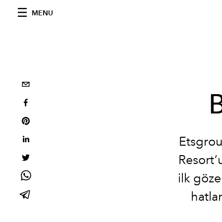
MENU
B
Etsgrou
Resort’
ilk göz
hatlar