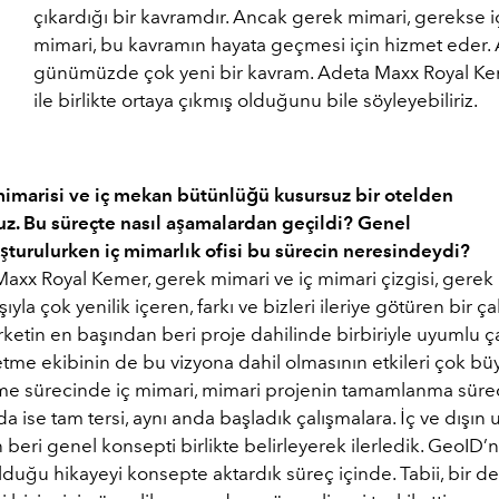
çıkardığı bir kavramdır. Ancak gerek mimari, gerekse i
mimari, bu kavramın hayata geçmesi için hizmet eder. 
günümüzde çok yeni bir kavram. Adeta Maxx Royal K
ile birlikte ortaya çıkmış olduğunu bile söyleyebiliriz.
imarisi ve iç mekan bütünlüğü kusursuz bir otelden
z. Bu süreçte nasıl aşamalardan geçildi? Genel
şturulurken iç mimarlık ofisi bu sürecin neresindeydi?
axx Royal Kemer, gerek mimari ve iç mimari çizgisi, gerek 
şıyla çok yenilik içeren, farkı ve bizleri ileriye götüren bir ç
ketin en başından beri proje dahilinde birbiriyle uyumlu ç
şletme ekibinin de bu vizyona dahil olmasının etkileri çok bü
me sürecinde iç mimari, mimari projenin tamamlanma sür
da ise tam tersi, aynı anda başladık çalışmalara. İç ve dışın
beri genel konsepti birlikte belirleyerek ilerledik. GeoID’n
lduğu hikayeyi konsepte aktardık süreç içinde. Tabii, bir de