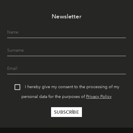
Paylaşıma, lezzete ve müziğe odaklanan bu özel
akşamlar, YAZ’ın sade lüks anlayışını gün batımından
Newsletter
geceye taşıyarak her hafta farklı bir deneyim sunuyor.
I hereby give my consent to the processing of my
personal data for the purposes of
Privacy Policy