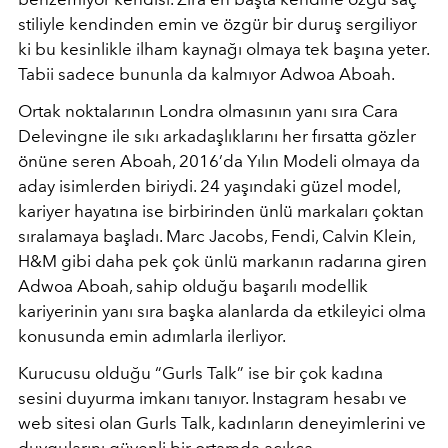
stiliyle kendinden emin ve özgür bir duruş sergiliyor
ki bu kesinlikle ilham kaynağı olmaya tek başına yeter.
Tabii sadece bununla da kalmıyor Adwoa Aboah.
Ortak noktalarının Londra olmasının yanı sıra Cara
Delevingne ile sıkı arkadaşlıklarını her fırsatta gözler
önüne seren Aboah, 2016’da Yılın Modeli olmaya da
aday isimlerden biriydi. 24 yaşındaki güzel model,
kariyer hayatına ise birbirinden ünlü markaları çoktan
sıralamaya başladı. Marc Jacobs, Fendi, Calvin Klein,
H&M gibi daha pek çok ünlü markanın radarına giren
Adwoa Aboah, sahip olduğu başarılı modellik
kariyerinin yanı sıra başka alanlarda da etkileyici olma
konusunda emin adımlarla ilerliyor.
Kurucusu olduğu “Gurls Talk” ise bir çok kadına
sesini duyurma imkanı tanıyor. Instagram hesabı ve
web sitesi olan Gurls Talk, kadınların deneyimlerini ve
duygularını güvenli bir ortamda açıkça