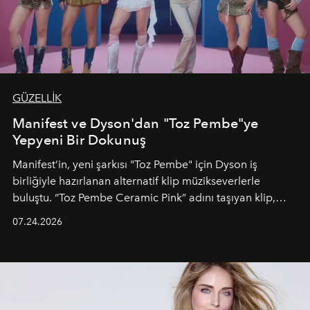
GÜZELLİK
Manifest ve Dyson'dan "Toz Pembe"ye
Yepyeni Bir Dokunuş
Manifest’in, yeni şarkısı "Toz Pembe" için Dyson iş
birliğiyle hazırlanan alternatif klip müzikseverlerle
buluştu. “Toz Pembe Ceramic Pink” adını taşıyan klip,
grubun enerjisini yansıtan renkli atmosferi, hareketli
07.24.2026
dans koreografileri ve güçlü stil dünyasıyla dikkat
çekerken, saç tasarımları da görsel anlatımın en önemli
unsurlarından biri olarak öne çıkıyor.