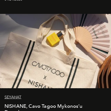
cazibenin, özgünlüğün ve modern bohem tavrın güçlü
bir ifadesi olarak öne çıkıyor.
SEYAHAT
NISHANE, Cavo Tagoo Mykonos’u