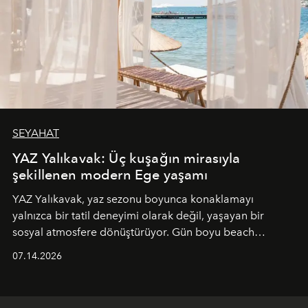
SEYAHAT
YAZ Yalıkavak: Üç kuşağın mirasıyla
şekillenen modern Ege yaşamı
YAZ Yalıkavak, yaz sezonu boyunca konaklamayı
yalnızca bir tatil deneyimi olarak değil, yaşayan bir
sosyal atmosfere dönüştürüyor. Gün boyu beach
alanında DJ performansları ve canlı müzik eşliğinde
07.14.2026
Ege’nin ritmi hissedilirken, akşamları ise Anadolu
mutfağını modern dokunuşlarla müzikle buluşturan
tematik gastronomi geceleri misafirlerle buluşuyor.