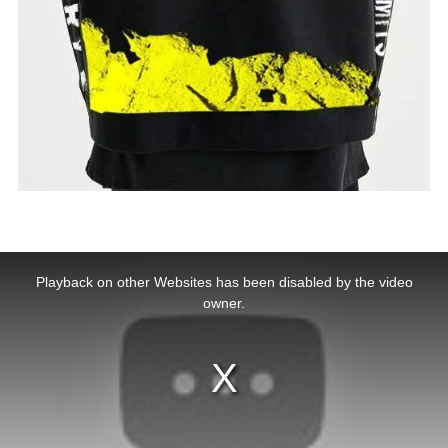
This
is
a
Playback on other Websites has been disabled by the video
modal
window.
owner.