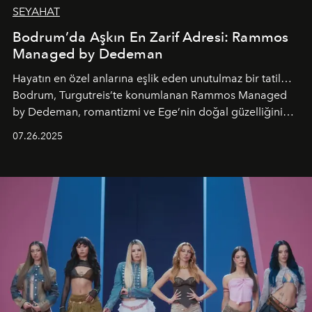
SEYAHAT
Bodrum’da Aşkın En Zarif Adresi: Rammos
Managed by Dedeman
Hayatın en özel anlarına eşlik eden unutulmaz bir tatil…
Bodrum, Turgutreis’te konumlanan Rammos Managed
by Dedeman, romantizmi ve Ege’nin doğal güzelliğini
aynı atmosferde buluşturarak balayı çiftlerinden özel
07.26.2025
kutlamalar planlayan misafirlere benzersiz bir deneyim
vadediyor.