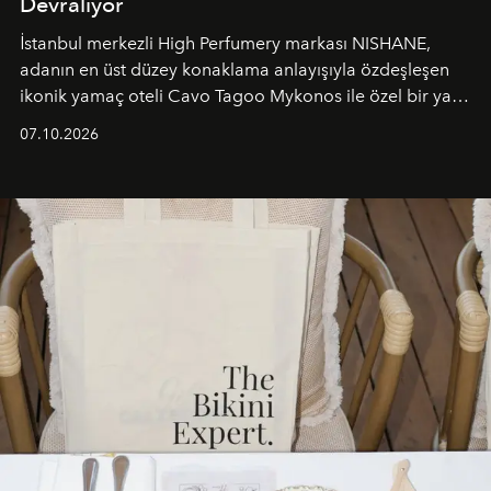
Devralıyor
İstanbul merkezli High Perfumery markası NISHANE,
adanın en üst düzey konaklama anlayışıyla özdeşleşen
ikonik yamaç oteli Cavo Tagoo Mykonos ile özel bir yaz
iş birliğini hayata geçirdi. 25 Haziran 2026 itibarıyla
07.10.2026
başlayan bu özel aktivasyon, NISHANE’nin koku evrenini
Akdeniz’in en prestijli destinasyonlarından biriyle
buluşturarak markanın Cavo Tagoo’daki varlığını
sürükleyici ve mevsime özel bir deneyime dönüştürüyor.