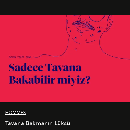
birleştiren marka; modern mimarinin sınırlarını zorlayan
en yeni seçkisiyle bu imza felsefesini mekanlara taşıyor.
HOMMES
Tavana Bakmanın Lüksü