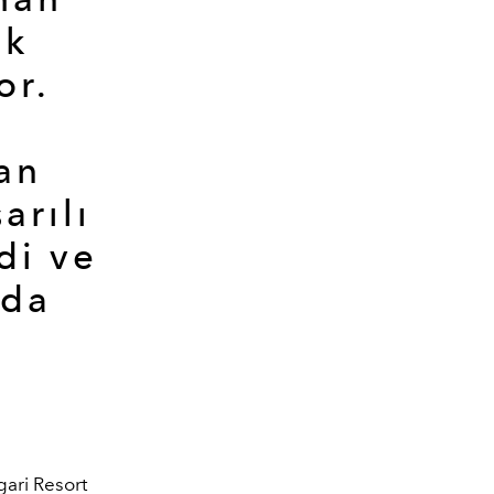
ik
or.
an
arılı
di ve
 da
gari Resort