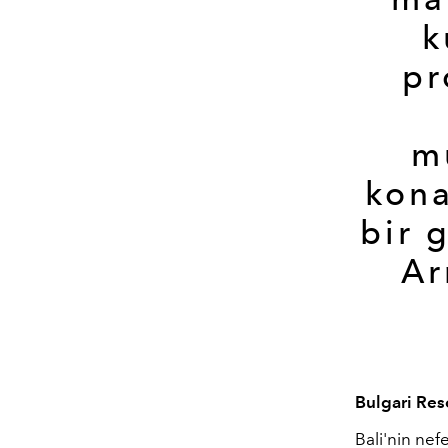
k
pr
m
kona
bir 
Ar
Bulgari Reso
Bali'nin nef