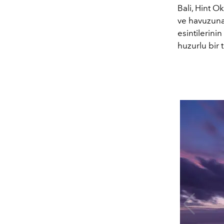
Bali, Hint 
ve havuzuna 
esintilerini
huzurlu bir t