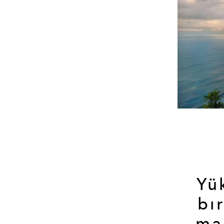
Yü
bı
ma