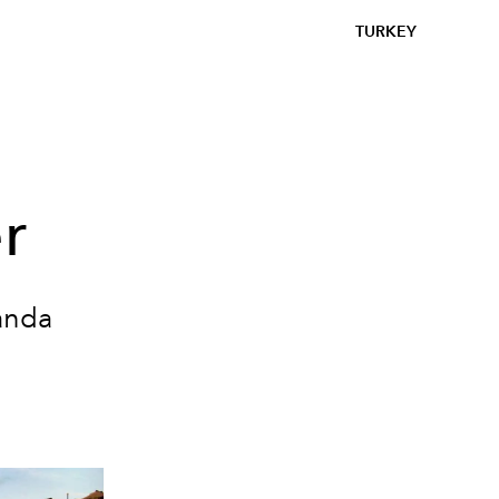
TURKEY
r
anda