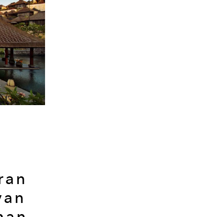
ran
yan
man