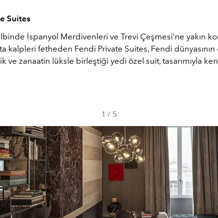
te Suites
lbinde İspanyol Merdivenleri ve Trevi Çeşmesi'ne yakın k
ta kalpleri fetheden Fendi Private Suites, Fendi dünyasının e
lik ve zanaatin lüksle birleştiği yedi özel suit, tasarımıyla ke
1
/
5