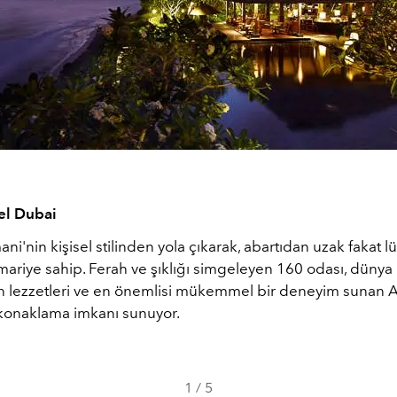
el Dubai
ni'nin kişisel stilinden yola çıkarak, abartıdan uzak fakat lü
mariye sahip. Ferah ve şıklığı simgeleyen 160 odası, dünya
 lezzetleri ve en önemlisi mükemmel bir deneyim sunan 
ir konaklama imkanı sunuyor.
1
/
5