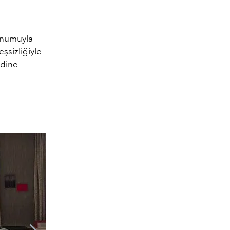
onumuyla
şsizliğiyle
ndine