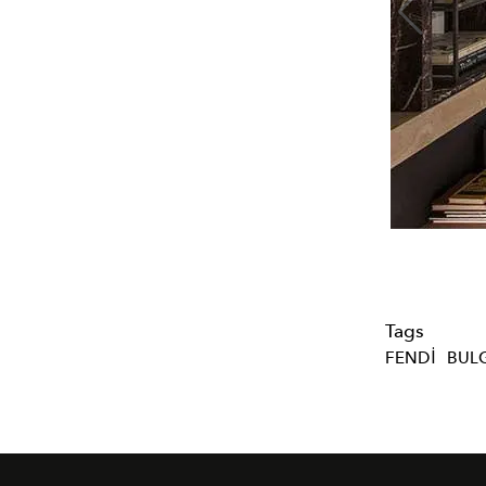
Tags
FENDI
BUL