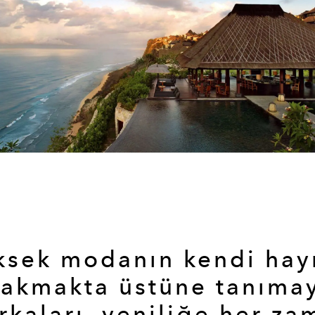
ksek modanın kendi hay
rakmakta üstüne tanıma
rkaları, yeniliğe her za