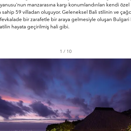
Okyanusu'nun manzarasına karşı konumlandırılan kendi öze
sahip 59 villadan oluşuyor. Geleneksel Bali stilinin ve çağd
n fevkalade bir zarafetle bir araya gelmesiyle oluşan Bulgari 
atilin hayata geçirilmiş hali gibi.
1
/
10