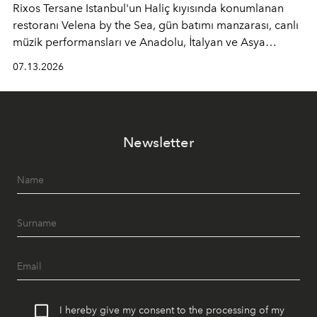
Rixos Tersane Istanbul'un Haliç kıyısında konumlanan
restoranı
Velena by the Sea
, gün batımı manzarası, canlı
müzik performansları ve Anadolu, İtalyan ve Asya
mutfaklarından ilham alan lezzetleriyle yaz boyunca
07.13.2026
İstanbul'un en özel buluşma noktalarından biri olmaya
devam ediyor.
Newsletter
I hereby give my consent to the processing of my