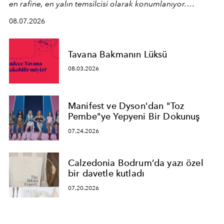
en rafine, en yalın temsilcisi olarak konumlanıyor.
Kusursuz malzeme kalitesini yüksek zanaatkarlıkla
08.07.2026
birleştiren marka; modern mimarinin sınırlarını zorlayan
en yeni seçkisiyle bu imza felsefesini mekanlara taşıyor.
Tavana Bakmanın Lüksü
08.03.2026
Manifest ve Dyson'dan "Toz
Pembe"ye Yepyeni Bir Dokunuş
07.24.2026
Calzedonia Bodrum’da yazı özel
bir davetle kutladı
07.20.2026