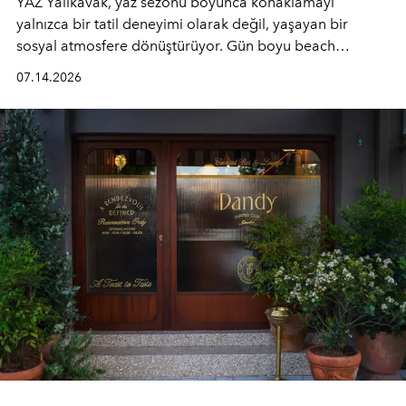
YAZ Yalıkavak, yaz sezonu boyunca konaklamayı
yalnızca bir tatil deneyimi olarak değil, yaşayan bir
sosyal atmosfere dönüştürüyor. Gün boyu beach
alanında DJ performansları ve canlı müzik eşliğinde
07.14.2026
Ege’nin ritmi hissedilirken, akşamları ise Anadolu
mutfağını modern dokunuşlarla müzikle buluşturan
tematik gastronomi geceleri misafirlerle buluşuyor.
Paylaşıma, lezzete ve müziğe odaklanan bu özel
akşamlar, YAZ’ın sade lüks anlayışını gün batımından
geceye taşıyarak her hafta farklı bir deneyim sunuyor.