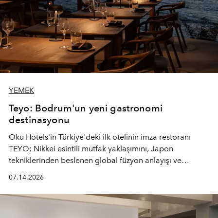
YEMEK
Teyo: Bodrum'un yeni gastronomi
destinasyonu
Oku Hotels'in Türkiye'deki ilk otelinin imza restoranı
TEYO; Nikkei esintili mutfak yaklaşımını, Japon
tekniklerinden beslenen global füzyon anlayışı ve
Ege'nin mevsimsel ürünleriyle buluşturarak çok duyulu
07.14.2026
bir gastronomi deneyimi sunuyor.