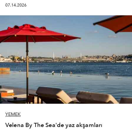
kadının hayatındaki değişimleri gözlemlemek ve bu
07.14.2026
değişimi işlevsellik, zarafet ve yüksek zanaatkarlıkla
(savoir-faire) buluşan parçalara dönüştürmek.
YEMEK
Velena By The Sea'de yaz akşamları