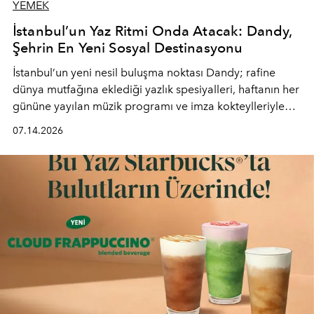
YEMEK
İstanbul’un Yaz Ritmi Onda Atacak: Dandy,
Şehrin En Yeni Sosyal Destinasyonu
İstanbul’un yeni nesil buluşma noktası
Dandy
; rafine
dünya mutfağına eklediği yazlık spesiyalleri, haftanın her
gününe yayılan müzik programı ve imza kokteylleriyle
yaz akşamlarını stil sahibi bir şehir ritüeline
07.14.2026
dönüştürüyor. Şehrin kozmopolit enerjisini "zahmetsiz
lüks" anlayışıyla buluşturan mekan; gurme lezzetleri, iyi
müziği ve açık havadaki özel puro alanını tek bir çatı
altında sunuyor.