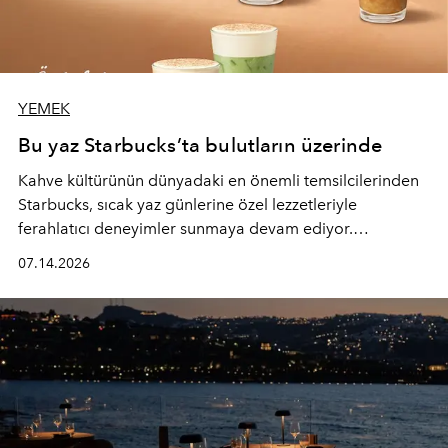
YEMEK
Bu yaz Starbucks’ta bulutların üzerinde
Kahve kültürünün dünyadaki en önemli temsilcilerinden
Starbucks, sıcak yaz günlerine özel lezzetleriyle
ferahlatıcı deneyimler sunmaya devam ediyor.
Starbucks’ın yenilenen yaz menüsüne geçtiğimiz yılın
07.14.2026
favori lezzetlerinden Tiramisu Ailesi geri dönerken,
yepyeni Cloud Frappuccino® Blended Beverage çeşitleri
ve yiyecek alternatifleri yazın keyfine lezzet katıyor.