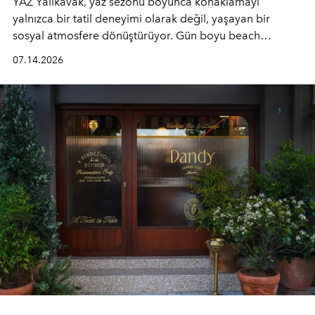
YAZ Yalıkavak, yaz sezonu boyunca konaklamayı
yalnızca bir tatil deneyimi olarak değil, yaşayan bir
sosyal atmosfere dönüştürüyor. Gün boyu beach
alanında DJ performansları ve canlı müzik eşliğinde
07.14.2026
Ege’nin ritmi hissedilirken, akşamları ise Anadolu
mutfağını modern dokunuşlarla müzikle buluşturan
tematik gastronomi geceleri misafirlerle buluşuyor.
Paylaşıma, lezzete ve müziğe odaklanan bu özel
akşamlar, YAZ’ın sade lüks anlayışını gün batımından
geceye taşıyarak her hafta farklı bir deneyim sunuyor.