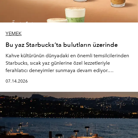
YEMEK
Bu yaz Starbucks’ta bulutların üzerinde
Kahve kültürünün dünyadaki en önemli temsilcilerinden
Starbucks, sıcak yaz günlerine özel lezzetleriyle
ferahlatıcı deneyimler sunmaya devam ediyor.
Starbucks’ın yenilenen yaz menüsüne geçtiğimiz yılın
07.14.2026
favori lezzetlerinden Tiramisu Ailesi geri dönerken,
yepyeni Cloud Frappuccino® Blended Beverage çeşitleri
ve yiyecek alternatifleri yazın keyfine lezzet katıyor.