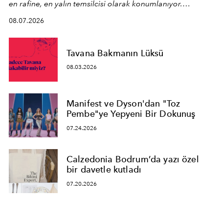
en rafine, en yalın temsilcisi olarak konumlanıyor.
Kusursuz malzeme kalitesini yüksek zanaatkarlıkla
08.07.2026
birleştiren marka; modern mimarinin sınırlarını zorlayan
en yeni seçkisiyle bu imza felsefesini mekanlara taşıyor.
Tavana Bakmanın Lüksü
08.03.2026
Manifest ve Dyson'dan "Toz
Pembe"ye Yepyeni Bir Dokunuş
07.24.2026
Calzedonia Bodrum’da yazı özel
bir davetle kutladı
07.20.2026