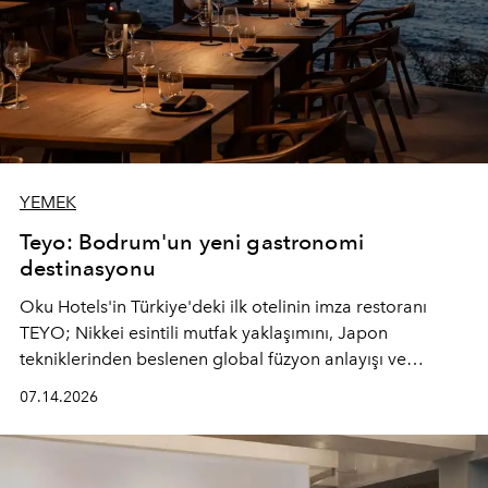
YEMEK
Teyo: Bodrum'un yeni gastronomi
destinasyonu
Oku Hotels'in Türkiye'deki ilk otelinin imza restoranı
TEYO; Nikkei esintili mutfak yaklaşımını, Japon
tekniklerinden beslenen global füzyon anlayışı ve
Ege'nin mevsimsel ürünleriyle buluşturarak çok duyulu
07.14.2026
bir gastronomi deneyimi sunuyor.