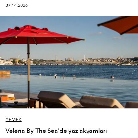
kadının hayatındaki değişimleri gözlemlemek ve bu
07.14.2026
değişimi işlevsellik, zarafet ve yüksek zanaatkarlıkla
(savoir-faire) buluşan parçalara dönüştürmek.
YEMEK
Velena By The Sea'de yaz akşamları