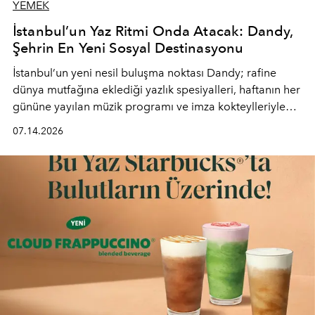
YEMEK
İstanbul’un Yaz Ritmi Onda Atacak: Dandy,
Şehrin En Yeni Sosyal Destinasyonu
İstanbul’un yeni nesil buluşma noktası
Dandy
; rafine
dünya mutfağına eklediği yazlık spesiyalleri, haftanın her
gününe yayılan müzik programı ve imza kokteylleriyle
yaz akşamlarını stil sahibi bir şehir ritüeline
07.14.2026
dönüştürüyor. Şehrin kozmopolit enerjisini "zahmetsiz
lüks" anlayışıyla buluşturan mekan; gurme lezzetleri, iyi
müziği ve açık havadaki özel puro alanını tek bir çatı
altında sunuyor.