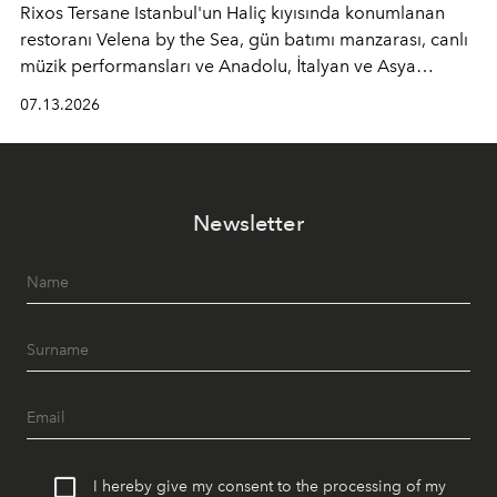
Rixos Tersane Istanbul'un Haliç kıyısında konumlanan
restoranı
Velena by the Sea
, gün batımı manzarası, canlı
müzik performansları ve Anadolu, İtalyan ve Asya
mutfaklarından ilham alan lezzetleriyle yaz boyunca
07.13.2026
İstanbul'un en özel buluşma noktalarından biri olmaya
devam ediyor.
Newsletter
I hereby give my consent to the processing of my