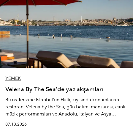
YEMEK
Velena By The Sea'de yaz akşamları
Rixos Tersane Istanbul'un Haliç kıyısında konumlanan
restoranı
Velena by the Sea
, gün batımı manzarası, canlı
müzik performansları ve Anadolu, İtalyan ve Asya
mutfaklarından ilham alan lezzetleriyle yaz boyunca
07.13.2026
İstanbul'un en özel buluşma noktalarından biri olmaya