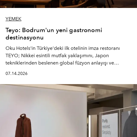
YEMEK
Teyo: Bodrum'un yeni gastronomi
destinasyonu
Oku Hotels'in Türkiye'deki ilk otelinin imza restoranı
TEYO; Nikkei esintili mutfak yaklaşımını, Japon
tekniklerinden beslenen global füzyon anlayışı ve
Ege'nin mevsimsel ürünleriyle buluşturarak çok duyulu
07.14.2026
bir gastronomi deneyimi sunuyor.