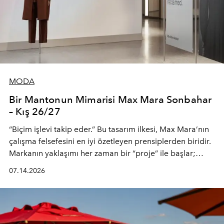
MODA
Bir Mantonun Mimarisi Max Mara Sonbahar
– Kış 26/27
“Biçim işlevi takip eder.” Bu tasarım ilkesi, Max Mara’nın
çalışma felsefesini en iyi özetleyen prensiplerden biridir.
Markanın yaklaşımı her zaman bir “proje” ile başlar;
kadının hayatındaki değişimleri gözlemlemek ve bu
07.14.2026
değişimi işlevsellik, zarafet ve yüksek zanaatkarlıkla
(savoir-faire) buluşan parçalara dönüştürmek.