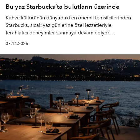
Bu yaz Starbucks’ta bulutların üzerinde
Kahve kültürünün dünyadaki en önemli temsilcilerinden
Starbucks, sıcak yaz günlerine özel lezzetleriyle
ferahlatıcı deneyimler sunmaya devam ediyor.
Starbucks’ın yenilenen yaz menüsüne geçtiğimiz yılın
07.14.2026
favori lezzetlerinden Tiramisu Ailesi geri dönerken,
yepyeni Cloud Frappuccino® Blended Beverage çeşitleri
ve yiyecek alternatifleri yazın keyfine lezzet katıyor.