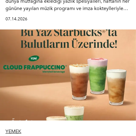
dünya mutfağına eklediği yazlık spesiyalleri, haftanın her
gününe yayılan müzik programı ve imza kokteylleriyle
yaz akşamlarını stil sahibi bir şehir ritüeline
07.14.2026
dönüştürüyor. Şehrin kozmopolit enerjisini "zahmetsiz
lüks" anlayışıyla buluşturan mekan; gurme lezzetleri, iyi
müziği ve açık havadaki özel puro alanını tek bir çatı
altında sunuyor.
YEMEK