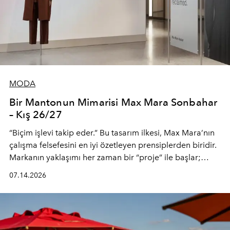
MODA
Bir Mantonun Mimarisi Max Mara Sonbahar
– Kış 26/27
“Biçim işlevi takip eder.” Bu tasarım ilkesi, Max Mara’nın
çalışma felsefesini en iyi özetleyen prensiplerden biridir.
Markanın yaklaşımı her zaman bir “proje” ile başlar;
kadının hayatındaki değişimleri gözlemlemek ve bu
07.14.2026
değişimi işlevsellik, zarafet ve yüksek zanaatkarlıkla
(savoir-faire) buluşan parçalara dönüştürmek.