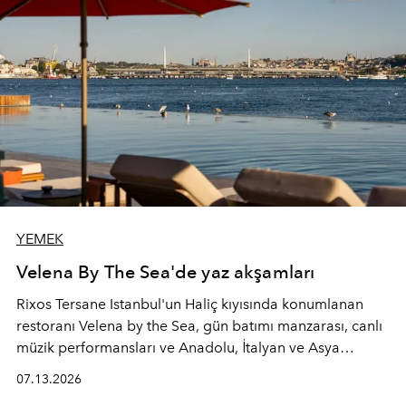
YEMEK
Velena By The Sea'de yaz akşamları
Rixos Tersane Istanbul'un Haliç kıyısında konumlanan
restoranı
Velena by the Sea
, gün batımı manzarası, canlı
müzik performansları ve Anadolu, İtalyan ve Asya
mutfaklarından ilham alan lezzetleriyle yaz boyunca
07.13.2026
İstanbul'un en özel buluşma noktalarından biri olmaya