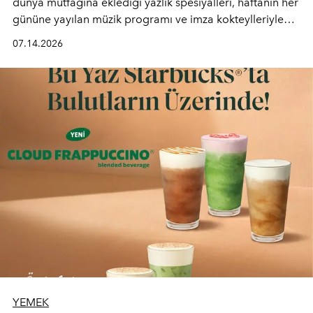
dünya mutfağına eklediği yazlık spesiyalleri, haftanın her
gününe yayılan müzik programı ve imza kokteylleriyle
yaz akşamlarını stil sahibi bir şehir ritüeline
07.14.2026
dönüştürüyor. Şehrin kozmopolit enerjisini "zahmetsiz
lüks" anlayışıyla buluşturan mekan; gurme lezzetleri, iyi
müziği ve açık havadaki özel puro alanını tek bir çatı
altında sunuyor.
YEMEK