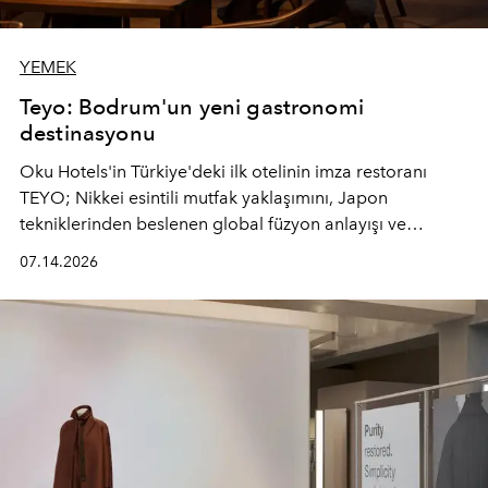
YEMEK
Teyo: Bodrum'un yeni gastronomi
destinasyonu
Oku Hotels'in Türkiye'deki ilk otelinin imza restoranı
TEYO; Nikkei esintili mutfak yaklaşımını, Japon
tekniklerinden beslenen global füzyon anlayışı ve
Ege'nin mevsimsel ürünleriyle buluşturarak çok duyulu
07.14.2026
bir gastronomi deneyimi sunuyor.