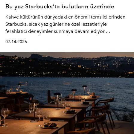
Bu yaz Starbucks’ta bulutların üzerinde
Kahve kültürünün dünyadaki en önemli temsilcilerinden
Starbucks, sıcak yaz günlerine özel lezzetleriyle
ferahlatıcı deneyimler sunmaya devam ediyor.
Starbucks’ın yenilenen yaz menüsüne geçtiğimiz yılın
07.14.2026
favori lezzetlerinden Tiramisu Ailesi geri dönerken,
yepyeni Cloud Frappuccino® Blended Beverage çeşitleri
ve yiyecek alternatifleri yazın keyfine lezzet katıyor.