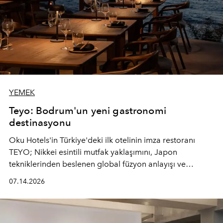
YEMEK
Teyo: Bodrum'un yeni gastronomi
destinasyonu
Oku Hotels'in Türkiye'deki ilk otelinin imza restoranı
TEYO; Nikkei esintili mutfak yaklaşımını, Japon
tekniklerinden beslenen global füzyon anlayışı ve
Ege'nin mevsimsel ürünleriyle buluşturarak çok duyulu
07.14.2026
bir gastronomi deneyimi sunuyor.