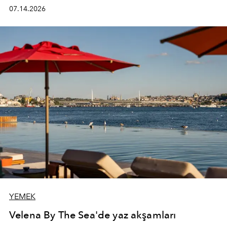
kadının hayatındaki değişimleri gözlemlemek ve bu
07.14.2026
değişimi işlevsellik, zarafet ve yüksek zanaatkarlıkla
(savoir-faire) buluşan parçalara dönüştürmek.
YEMEK
Velena By The Sea'de yaz akşamları