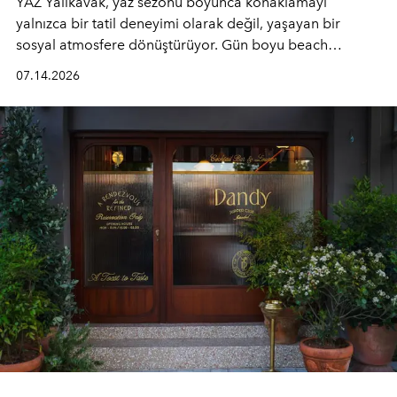
YAZ Yalıkavak, yaz sezonu boyunca konaklamayı
yalnızca bir tatil deneyimi olarak değil, yaşayan bir
sosyal atmosfere dönüştürüyor. Gün boyu beach
alanında DJ performansları ve canlı müzik eşliğinde
07.14.2026
Ege’nin ritmi hissedilirken, akşamları ise Anadolu
mutfağını modern dokunuşlarla müzikle buluşturan
tematik gastronomi geceleri misafirlerle buluşuyor.
Paylaşıma, lezzete ve müziğe odaklanan bu özel
akşamlar, YAZ’ın sade lüks anlayışını gün batımından
geceye taşıyarak her hafta farklı bir deneyim sunuyor.