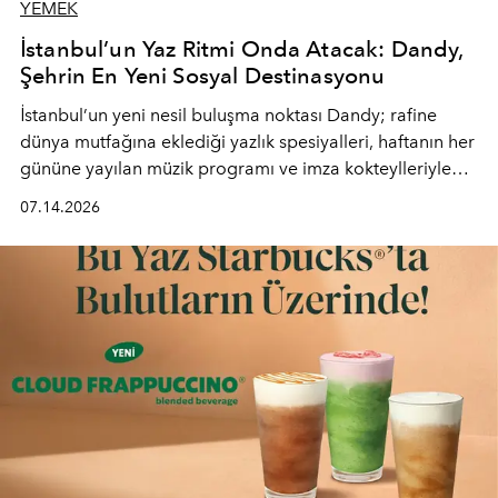
YEMEK
İstanbul’un Yaz Ritmi Onda Atacak: Dandy,
Şehrin En Yeni Sosyal Destinasyonu
İstanbul’un yeni nesil buluşma noktası
Dandy
; rafine
dünya mutfağına eklediği yazlık spesiyalleri, haftanın her
gününe yayılan müzik programı ve imza kokteylleriyle
yaz akşamlarını stil sahibi bir şehir ritüeline
07.14.2026
dönüştürüyor. Şehrin kozmopolit enerjisini "zahmetsiz
lüks" anlayışıyla buluşturan mekan; gurme lezzetleri, iyi
müziği ve açık havadaki özel puro alanını tek bir çatı
altında sunuyor.