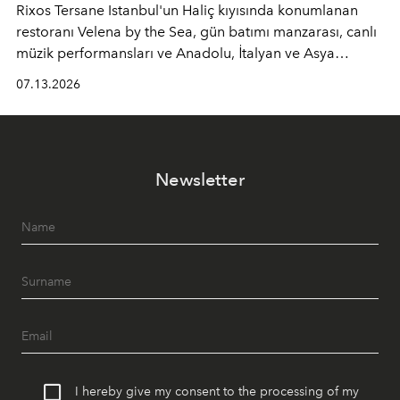
Rixos Tersane Istanbul'un Haliç kıyısında konumlanan
restoranı
Velena by the Sea
, gün batımı manzarası, canlı
müzik performansları ve Anadolu, İtalyan ve Asya
mutfaklarından ilham alan lezzetleriyle yaz boyunca
07.13.2026
İstanbul'un en özel buluşma noktalarından biri olmaya
devam ediyor.
Newsletter
I hereby give my consent to the processing of my