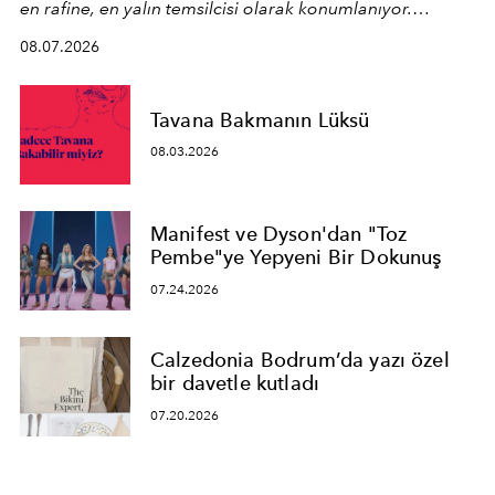
en rafine, en yalın temsilcisi olarak konumlanıyor.
Kusursuz malzeme kalitesini yüksek zanaatkarlıkla
08.07.2026
birleştiren marka; modern mimarinin sınırlarını zorlayan
en yeni seçkisiyle bu imza felsefesini mekanlara taşıyor.
Tavana Bakmanın Lüksü
08.03.2026
Manifest ve Dyson'dan "Toz
Pembe"ye Yepyeni Bir Dokunuş
07.24.2026
Calzedonia Bodrum’da yazı özel
bir davetle kutladı
07.20.2026