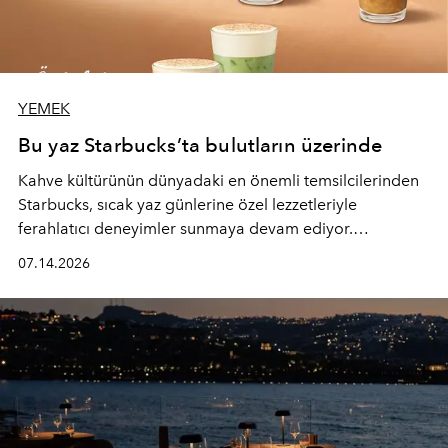
YEMEK
Bu yaz Starbucks’ta bulutların üzerinde
Kahve kültürünün dünyadaki en önemli temsilcilerinden
Starbucks, sıcak yaz günlerine özel lezzetleriyle
ferahlatıcı deneyimler sunmaya devam ediyor.
Starbucks’ın yenilenen yaz menüsüne geçtiğimiz yılın
07.14.2026
favori lezzetlerinden Tiramisu Ailesi geri dönerken,
yepyeni Cloud Frappuccino® Blended Beverage çeşitleri
ve yiyecek alternatifleri yazın keyfine lezzet katıyor.