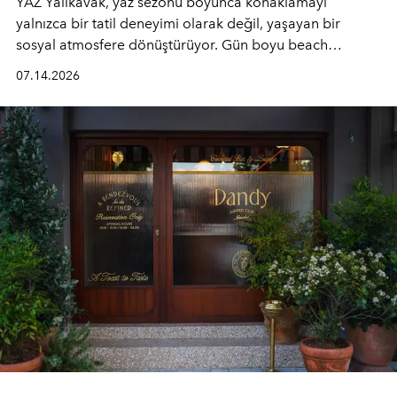
YAZ Yalıkavak, yaz sezonu boyunca konaklamayı
yalnızca bir tatil deneyimi olarak değil, yaşayan bir
sosyal atmosfere dönüştürüyor. Gün boyu beach
alanında DJ performansları ve canlı müzik eşliğinde
07.14.2026
Ege’nin ritmi hissedilirken, akşamları ise Anadolu
mutfağını modern dokunuşlarla müzikle buluşturan
tematik gastronomi geceleri misafirlerle buluşuyor.
Paylaşıma, lezzete ve müziğe odaklanan bu özel
akşamlar, YAZ’ın sade lüks anlayışını gün batımından
geceye taşıyarak her hafta farklı bir deneyim sunuyor.