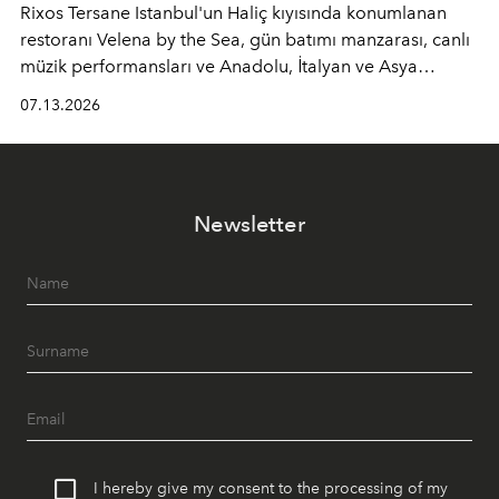
Rixos Tersane Istanbul'un Haliç kıyısında konumlanan
restoranı
Velena by the Sea
, gün batımı manzarası, canlı
müzik performansları ve Anadolu, İtalyan ve Asya
mutfaklarından ilham alan lezzetleriyle yaz boyunca
07.13.2026
İstanbul'un en özel buluşma noktalarından biri olmaya
devam ediyor.
Newsletter
I hereby give my consent to the processing of my