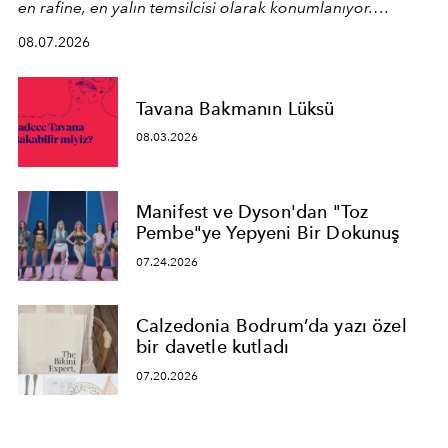
en rafine, en yalın temsilcisi olarak konumlanıyor.
Kusursuz malzeme kalitesini yüksek zanaatkarlıkla
08.07.2026
birleştiren marka; modern mimarinin sınırlarını zorlayan
en yeni seçkisiyle bu imza felsefesini mekanlara taşıyor.
Tavana Bakmanın Lüksü
08.03.2026
Manifest ve Dyson'dan "Toz
Pembe"ye Yepyeni Bir Dokunuş
07.24.2026
Calzedonia Bodrum’da yazı özel
bir davetle kutladı
07.20.2026