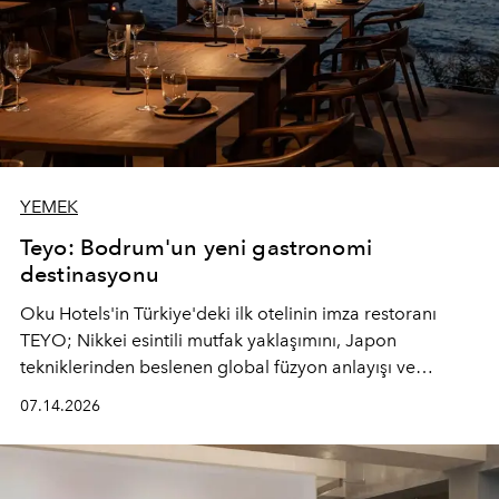
YEMEK
Teyo: Bodrum'un yeni gastronomi
destinasyonu
Oku Hotels'in Türkiye'deki ilk otelinin imza restoranı
TEYO; Nikkei esintili mutfak yaklaşımını, Japon
tekniklerinden beslenen global füzyon anlayışı ve
Ege'nin mevsimsel ürünleriyle buluşturarak çok duyulu
07.14.2026
bir gastronomi deneyimi sunuyor.