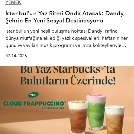
YEMEK
İstanbul’un Yaz Ritmi Onda Atacak: Dandy,
Şehrin En Yeni Sosyal Destinasyonu
İstanbul’un yeni nesil buluşma noktası
Dandy
; rafine
dünya mutfağına eklediği yazlık spesiyalleri, haftanın her
gününe yayılan müzik programı ve imza kokteylleriyle
yaz akşamlarını stil sahibi bir şehir ritüeline
07.14.2026
dönüştürüyor. Şehrin kozmopolit enerjisini "zahmetsiz
lüks" anlayışıyla buluşturan mekan; gurme lezzetleri, iyi
müziği ve açık havadaki özel puro alanını tek bir çatı
altında sunuyor.