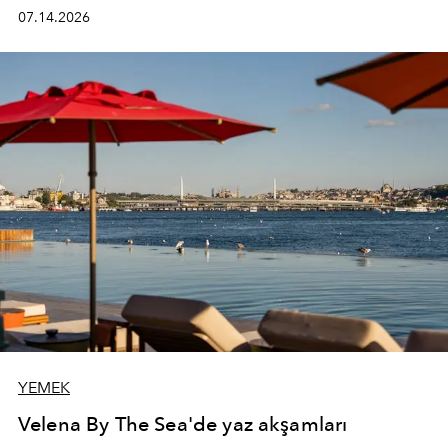
kadının hayatındaki değişimleri gözlemlemek ve bu
07.14.2026
değişimi işlevsellik, zarafet ve yüksek zanaatkarlıkla
(savoir-faire) buluşan parçalara dönüştürmek.
YEMEK
Velena By The Sea'de yaz akşamları