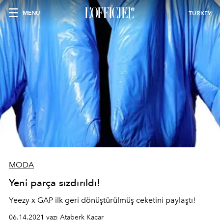
MENU
TURKEY
MODA
Yeni parça sızdırıldı!
Yeezy x GAP ilk geri dönüştürülmüş ceketini paylaştı!
06.14.2021 yazı Ataberk Kaçar