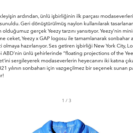
leyişin ardından, ünlü işbirliğinin ilk parçası modaseverler
sunuldu. Geri dönüştürülmüş naylon kullanılarak tasarlana
ın olduğumuz gerçek Yeezy tarzını yansıtıyor. Yeezy’nin minima
şme ceket, Yeezy x GAP logosu ile tamamlanarak sonbahar a
 olmaya hazırlanıyor. Ses getiren işbirliği New York City, L
 ABD’nin ünlü şehirlerinde “floating projections of the Ye
'ini sergileyerek modaseverlerin heyecanını iki katına çı
021 yılının sonbaharı için vazgeçilmez bir seçenek sunan p
ır!
1
/
3