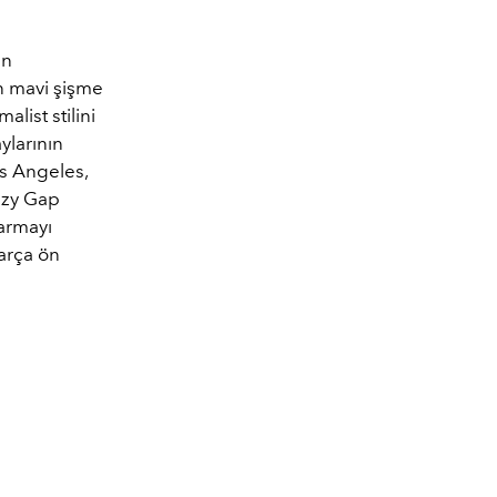
in
n mavi şişme
list stilini
ylarının
os Angeles,
ezy Gap
karmayı
arça ön