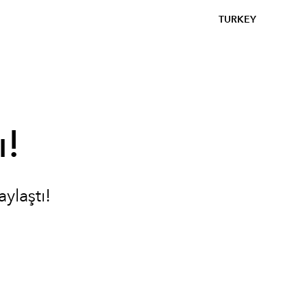
TURKEY
ı!
ylaştı!