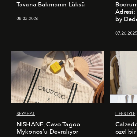
Tavana Bakmanın Lüksü
Bodrum’
Adresi
by De
08.03.2026
07.26.202
SEYAHAT
LIFESTYLE
NISHANE, Cavo Tagoo
Calzed
Mykonos’u Devralıyor
özel bir