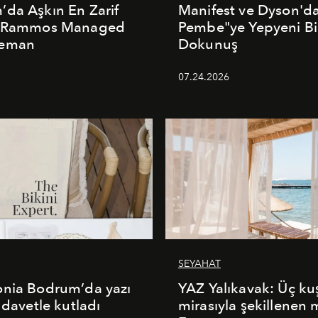
da Aşkın En Zarif
Manifest ve Dyson'd
: Rammos Managed
Pembe"ye Yepyeni Bi
deman
Dokunuş
5
07.24.2026
SEYAHAT
onia Bodrum’da yazı
YAZ Yalıkavak: Üç ku
 davetle kutladı
mirasıyla şekillenen