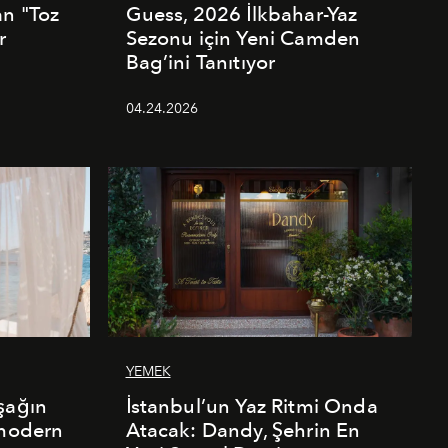
an "Toz
Guess, 2026 İlkbahar-Yaz
r
Sezonu için Yeni Camden
Bag’ini Tanıtıyor
04.24.2026
YEMEK
şağın
İstanbul’un Yaz Ritmi Onda
 modern
Atacak: Dandy, Şehrin En