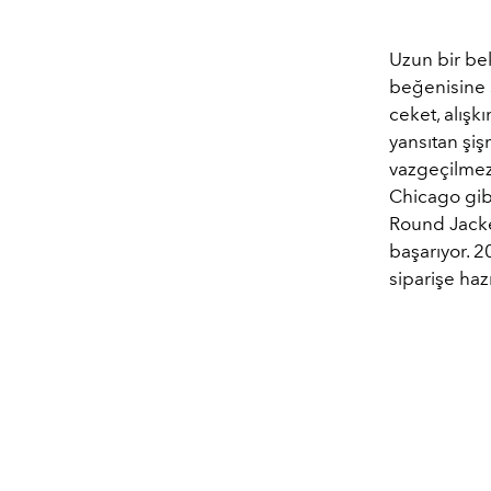
Uzun bir bek
beğenisine 
ceket, alışk
yansıtan şi
vazgeçilmezi
Chicago gibi
Round Jacket
başarıyor. 2
siparişe haz