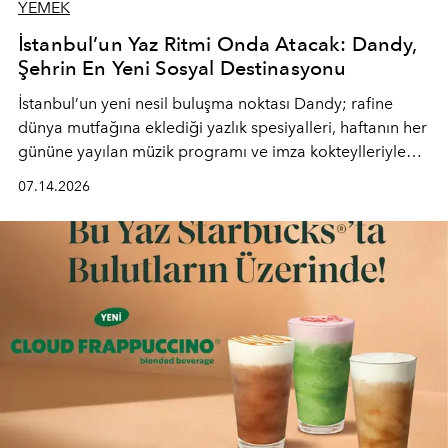
YEMEK
İstanbul’un Yaz Ritmi Onda Atacak: Dandy,
Şehrin En Yeni Sosyal Destinasyonu
İstanbul’un yeni nesil buluşma noktası
Dandy
; rafine
dünya mutfağına eklediği yazlık spesiyalleri, haftanın her
gününe yayılan müzik programı ve imza kokteylleriyle
yaz akşamlarını stil sahibi bir şehir ritüeline
07.14.2026
dönüştürüyor. Şehrin kozmopolit enerjisini "zahmetsiz
lüks" anlayışıyla buluşturan mekan; gurme lezzetleri, iyi
müziği ve açık havadaki özel puro alanını tek bir çatı
altında sunuyor.