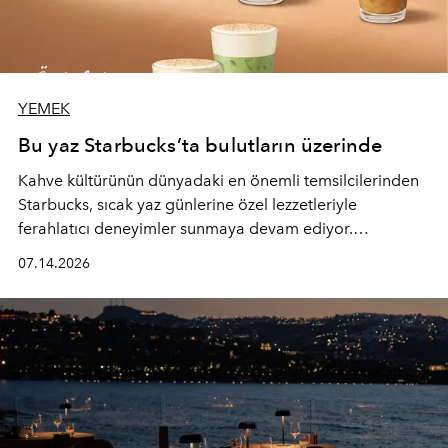
YEMEK
Bu yaz Starbucks’ta bulutların üzerinde
Kahve kültürünün dünyadaki en önemli temsilcilerinden
Starbucks, sıcak yaz günlerine özel lezzetleriyle
ferahlatıcı deneyimler sunmaya devam ediyor.
Starbucks’ın yenilenen yaz menüsüne geçtiğimiz yılın
07.14.2026
favori lezzetlerinden Tiramisu Ailesi geri dönerken,
yepyeni Cloud Frappuccino® Blended Beverage çeşitleri
ve yiyecek alternatifleri yazın keyfine lezzet katıyor.