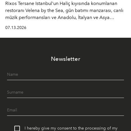
Rixos Tersane Istanbul'un Haliç kıyısında konumlanan
restoranı
Velena by the Sea
, gün batımı manzarası, canlı
müzik performansları ve Anadolu, İtalyan ve Asya
mutfaklarından ilham alan lezzetleriyle yaz boyunca
07.13.2026
İstanbul'un en özel buluşma noktalarından biri olmaya
devam ediyor.
Newsletter
I hereby give my consent to the processing of my