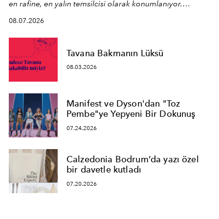
en rafine, en yalın temsilcisi olarak konumlanıyor.
Kusursuz malzeme kalitesini yüksek zanaatkarlıkla
08.07.2026
birleştiren marka; modern mimarinin sınırlarını zorlayan
en yeni seçkisiyle bu imza felsefesini mekanlara taşıyor.
Tavana Bakmanın Lüksü
08.03.2026
Manifest ve Dyson'dan "Toz
Pembe"ye Yepyeni Bir Dokunuş
07.24.2026
Calzedonia Bodrum’da yazı özel
bir davetle kutladı
07.20.2026