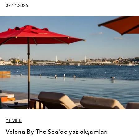
kadının hayatındaki değişimleri gözlemlemek ve bu
07.14.2026
değişimi işlevsellik, zarafet ve yüksek zanaatkarlıkla
(savoir-faire) buluşan parçalara dönüştürmek.
YEMEK
Velena By The Sea'de yaz akşamları