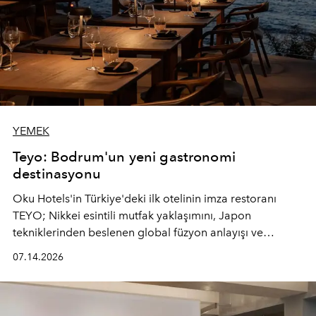
YEMEK
Teyo: Bodrum'un yeni gastronomi
destinasyonu
Oku Hotels'in Türkiye'deki ilk otelinin imza restoranı
TEYO; Nikkei esintili mutfak yaklaşımını, Japon
tekniklerinden beslenen global füzyon anlayışı ve
Ege'nin mevsimsel ürünleriyle buluşturarak çok duyulu
07.14.2026
bir gastronomi deneyimi sunuyor.