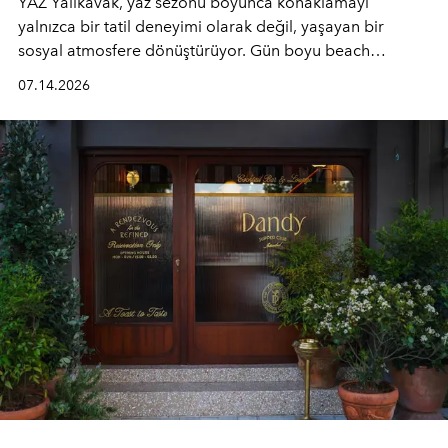
YAZ Yalıkavak, yaz sezonu boyunca konaklamayı
yalnızca bir tatil deneyimi olarak değil, yaşayan bir
sosyal atmosfere dönüştürüyor. Gün boyu beach
alanında DJ performansları ve canlı müzik eşliğinde
07.14.2026
Ege’nin ritmi hissedilirken, akşamları ise Anadolu
mutfağını modern dokunuşlarla müzikle buluşturan
tematik gastronomi geceleri misafirlerle buluşuyor.
Paylaşıma, lezzete ve müziğe odaklanan bu özel
akşamlar, YAZ’ın sade lüks anlayışını gün batımından
geceye taşıyarak her hafta farklı bir deneyim sunuyor.