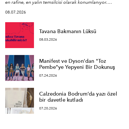
en rafine, en yalın temsilcisi olarak konumlanıyor.
Kusursuz malzeme kalitesini yüksek zanaatkarlıkla
08.07.2026
birleştiren marka; modern mimarinin sınırlarını zorlayan
en yeni seçkisiyle bu imza felsefesini mekanlara taşıyor.
Tavana Bakmanın Lüksü
08.03.2026
Manifest ve Dyson'dan "Toz
Pembe"ye Yepyeni Bir Dokunuş
07.24.2026
Calzedonia Bodrum’da yazı özel
bir davetle kutladı
07.20.2026