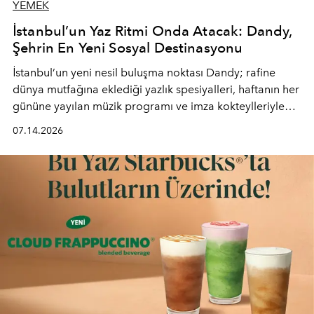
YEMEK
İstanbul’un Yaz Ritmi Onda Atacak: Dandy,
Şehrin En Yeni Sosyal Destinasyonu
İstanbul’un yeni nesil buluşma noktası
Dandy
; rafine
dünya mutfağına eklediği yazlık spesiyalleri, haftanın her
gününe yayılan müzik programı ve imza kokteylleriyle
yaz akşamlarını stil sahibi bir şehir ritüeline
07.14.2026
dönüştürüyor. Şehrin kozmopolit enerjisini "zahmetsiz
lüks" anlayışıyla buluşturan mekan; gurme lezzetleri, iyi
müziği ve açık havadaki özel puro alanını tek bir çatı
altında sunuyor.