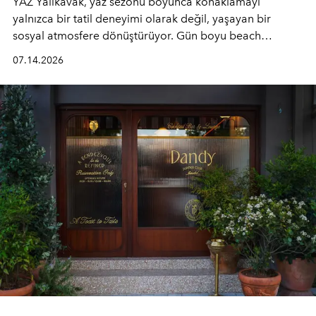
YAZ Yalıkavak, yaz sezonu boyunca konaklamayı
yalnızca bir tatil deneyimi olarak değil, yaşayan bir
sosyal atmosfere dönüştürüyor. Gün boyu beach
alanında DJ performansları ve canlı müzik eşliğinde
07.14.2026
Ege’nin ritmi hissedilirken, akşamları ise Anadolu
mutfağını modern dokunuşlarla müzikle buluşturan
tematik gastronomi geceleri misafirlerle buluşuyor.
Paylaşıma, lezzete ve müziğe odaklanan bu özel
akşamlar, YAZ’ın sade lüks anlayışını gün batımından
geceye taşıyarak her hafta farklı bir deneyim sunuyor.