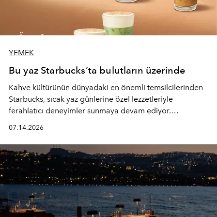
YEMEK
Bu yaz Starbucks’ta bulutların üzerinde
Kahve kültürünün dünyadaki en önemli temsilcilerinden
Starbucks, sıcak yaz günlerine özel lezzetleriyle
ferahlatıcı deneyimler sunmaya devam ediyor.
Starbucks’ın yenilenen yaz menüsüne geçtiğimiz yılın
07.14.2026
favori lezzetlerinden Tiramisu Ailesi geri dönerken,
yepyeni Cloud Frappuccino® Blended Beverage çeşitleri
ve yiyecek alternatifleri yazın keyfine lezzet katıyor.