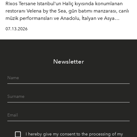
Rixos Tersane Istanbul'un Haliç kıyısında konumlanan
restoranı
Velena by the Sea
, gün batımı manzarası, canlı
müzik performansları ve Anadolu, İtalyan ve Asya
mutfaklarından ilham alan lezzetleriyle yaz boyunca
07.13.2026
İstanbul'un en özel buluşma noktalarından biri olmaya
devam ediyor.
Newsletter
I hereby give my consent to the processing of my