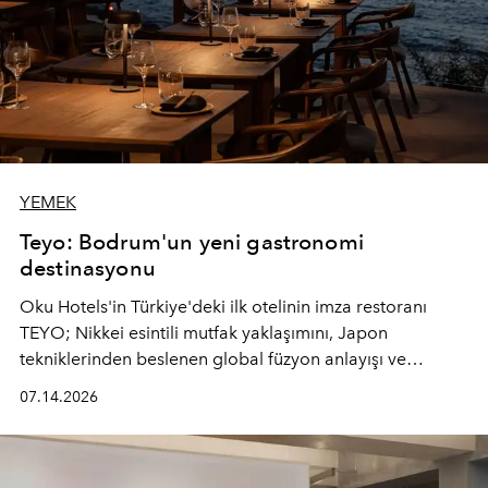
YEMEK
Teyo: Bodrum'un yeni gastronomi
destinasyonu
Oku Hotels'in Türkiye'deki ilk otelinin imza restoranı
TEYO; Nikkei esintili mutfak yaklaşımını, Japon
tekniklerinden beslenen global füzyon anlayışı ve
Ege'nin mevsimsel ürünleriyle buluşturarak çok duyulu
07.14.2026
bir gastronomi deneyimi sunuyor.