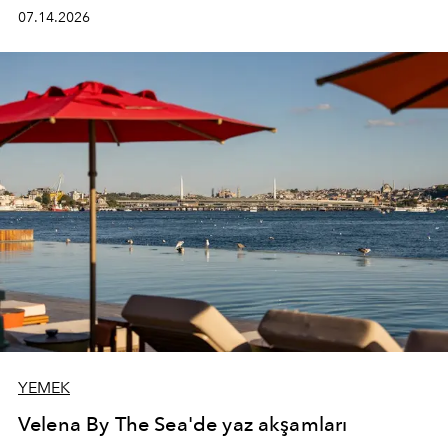
kadının hayatındaki değişimleri gözlemlemek ve bu
07.14.2026
değişimi işlevsellik, zarafet ve yüksek zanaatkarlıkla
(savoir-faire) buluşan parçalara dönüştürmek.
YEMEK
Velena By The Sea'de yaz akşamları