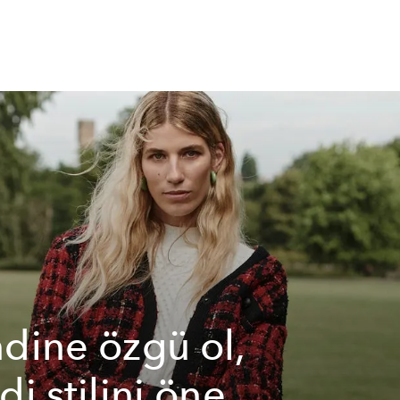
dine özgü ol,
di stilini öne