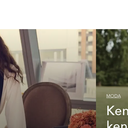
MODA
Ken
n
ken