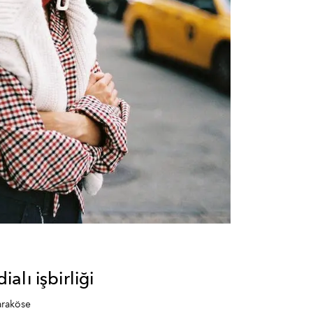
lı işbirliği
araköse