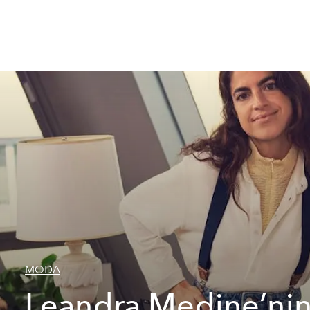
MODA
Leandra Medine’ni