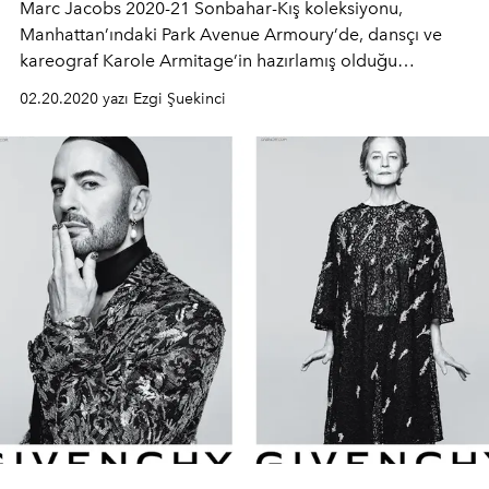
Marc Jacobs 2020-21 Sonbahar-Kış koleksiyonu,
Manhattan’ındaki Park Avenue Armoury’de, dansçı ve
kareograf Karole Armitage’in hazırlamış olduğu
gösterişli bir şov eşliğinde tanıtıldı. New York Moda
02.20.2020 yazı Ezgi Şuekinci
Haftası’nın öne çıkanları arasında kendisine yer bulan
koleksiyonda, 60’lı yıllara gönderme yapan hacimli
silüetlerin, ekoselerin, payetlerin ve parlak kumaşların
hakimiyeti hissedildi.