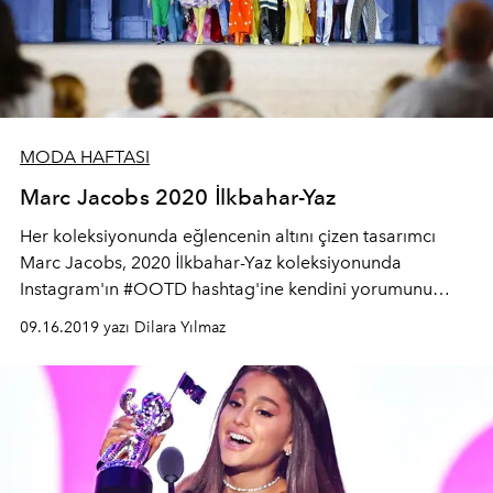
MODA HAFTASI
Marc Jacobs 2020 İlkbahar-Yaz
Her koleksiyonunda eğlencenin altını çizen tasarımcı
Marc Jacobs, 2020 İlkbahar-Yaz koleksiyonunda
Instagram'ın #OOTD hashtag'ine kendini yorumunu
katıyor. Koleksiyondaki detaylarla Yves Saint Laurent,
09.16.2019 yazı Dilara Yılmaz
Karl Lagerfeld, Shelley Duvall, Anita Pallenberg ve Ann
Reinking'e övgülerini sunan Jacobs, Stephan Jones vari
şapkaları ve çiçek işlemeli tasarımlarıyla ilkbaharı
koleksiyonunda yaşatıyor.