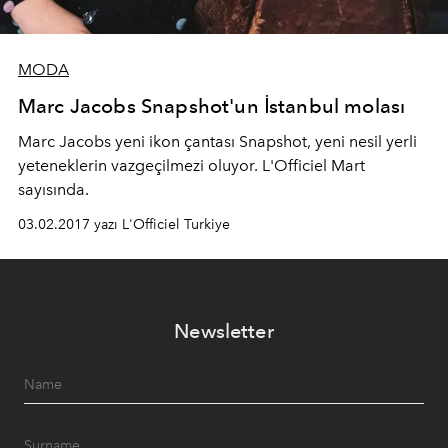
MODA
Marc Jacobs Snapshot'un İstanbul molası
Marc Jacobs yeni ikon çantası Snapshot, yeni nesil yerli
yeteneklerin vazgeçilmezi oluyor. L'Officiel Mart
sayısında.
03.02.2017 yazı L'Officiel Turkiye
Newsletter