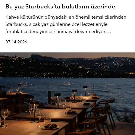
Bu yaz Starbucks’ta bulutların üzerinde
Kahve kültürünün dünyadaki en önemli temsilcilerinden
Starbucks, sıcak yaz günlerine özel lezzetleriyle
ferahlatıcı deneyimler sunmaya devam ediyor.
Starbucks’ın yenilenen yaz menüsüne geçtiğimiz yılın
07.14.2026
favori lezzetlerinden Tiramisu Ailesi geri dönerken,
yepyeni Cloud Frappuccino® Blended Beverage çeşitleri
ve yiyecek alternatifleri yazın keyfine lezzet katıyor.