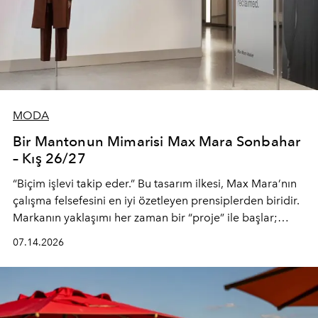
MODA
Bir Mantonun Mimarisi Max Mara Sonbahar
– Kış 26/27
“Biçim işlevi takip eder.” Bu tasarım ilkesi, Max Mara’nın
çalışma felsefesini en iyi özetleyen prensiplerden biridir.
Markanın yaklaşımı her zaman bir “proje” ile başlar;
kadının hayatındaki değişimleri gözlemlemek ve bu
07.14.2026
değişimi işlevsellik, zarafet ve yüksek zanaatkarlıkla
(savoir-faire) buluşan parçalara dönüştürmek.