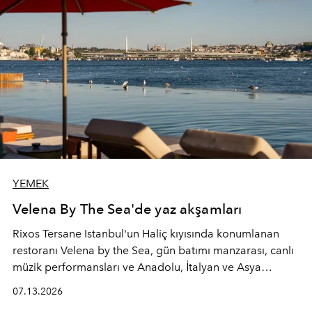
YEMEK
Velena By The Sea'de yaz akşamları
Rixos Tersane Istanbul'un Haliç kıyısında konumlanan
restoranı
Velena by the Sea
, gün batımı manzarası, canlı
müzik performansları ve Anadolu, İtalyan ve Asya
mutfaklarından ilham alan lezzetleriyle yaz boyunca
07.13.2026
İstanbul'un en özel buluşma noktalarından biri olmaya