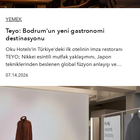
YEMEK
Teyo: Bodrum'un yeni gastronomi
destinasyonu
Oku Hotels'in Türkiye'deki ilk otelinin imza restoranı
TEYO; Nikkei esintili mutfak yaklaşımını, Japon
tekniklerinden beslenen global füzyon anlayışı ve
Ege'nin mevsimsel ürünleriyle buluşturarak çok duyulu
07.14.2026
bir gastronomi deneyimi sunuyor.