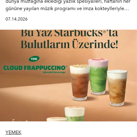
dünya mutfağına eklediği yazlık spesiyalleri, haftanın her
gününe yayılan müzik programı ve imza kokteylleriyle
yaz akşamlarını stil sahibi bir şehir ritüeline
07.14.2026
dönüştürüyor. Şehrin kozmopolit enerjisini "zahmetsiz
lüks" anlayışıyla buluşturan mekan; gurme lezzetleri, iyi
müziği ve açık havadaki özel puro alanını tek bir çatı
altında sunuyor.
YEMEK