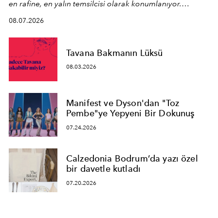
en rafine, en yalın temsilcisi olarak konumlanıyor.
Kusursuz malzeme kalitesini yüksek zanaatkarlıkla
08.07.2026
birleştiren marka; modern mimarinin sınırlarını zorlayan
en yeni seçkisiyle bu imza felsefesini mekanlara taşıyor.
Tavana Bakmanın Lüksü
08.03.2026
Manifest ve Dyson'dan "Toz
Pembe"ye Yepyeni Bir Dokunuş
07.24.2026
Calzedonia Bodrum’da yazı özel
bir davetle kutladı
07.20.2026