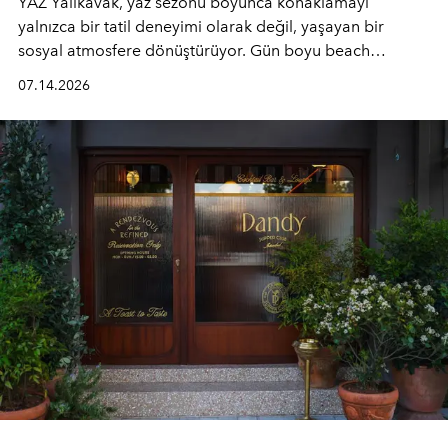
YAZ Yalıkavak, yaz sezonu boyunca konaklamayı
yalnızca bir tatil deneyimi olarak değil, yaşayan bir
sosyal atmosfere dönüştürüyor. Gün boyu beach
alanında DJ performansları ve canlı müzik eşliğinde
07.14.2026
Ege’nin ritmi hissedilirken, akşamları ise Anadolu
mutfağını modern dokunuşlarla müzikle buluşturan
tematik gastronomi geceleri misafirlerle buluşuyor.
Paylaşıma, lezzete ve müziğe odaklanan bu özel
akşamlar, YAZ’ın sade lüks anlayışını gün batımından
geceye taşıyarak her hafta farklı bir deneyim sunuyor.