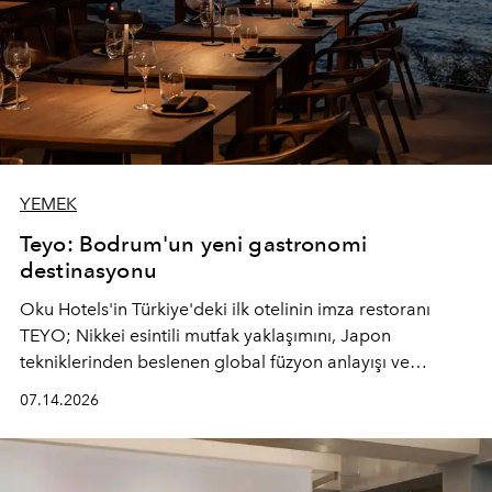
YEMEK
Teyo: Bodrum'un yeni gastronomi
destinasyonu
Oku Hotels'in Türkiye'deki ilk otelinin imza restoranı
TEYO; Nikkei esintili mutfak yaklaşımını, Japon
tekniklerinden beslenen global füzyon anlayışı ve
Ege'nin mevsimsel ürünleriyle buluşturarak çok duyulu
07.14.2026
bir gastronomi deneyimi sunuyor.