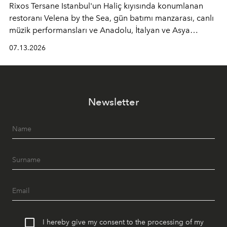
Rixos Tersane Istanbul'un Haliç kıyısında konumlanan
restoranı
Velena by the Sea
, gün batımı manzarası, canlı
müzik performansları ve Anadolu, İtalyan ve Asya
mutfaklarından ilham alan lezzetleriyle yaz boyunca
07.13.2026
İstanbul'un en özel buluşma noktalarından biri olmaya
devam ediyor.
Newsletter
I hereby give my consent to the processing of my