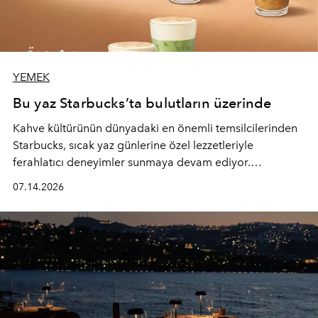
YEMEK
Bu yaz Starbucks’ta bulutların üzerinde
Kahve kültürünün dünyadaki en önemli temsilcilerinden
Starbucks, sıcak yaz günlerine özel lezzetleriyle
ferahlatıcı deneyimler sunmaya devam ediyor.
Starbucks’ın yenilenen yaz menüsüne geçtiğimiz yılın
07.14.2026
favori lezzetlerinden Tiramisu Ailesi geri dönerken,
yepyeni Cloud Frappuccino® Blended Beverage çeşitleri
ve yiyecek alternatifleri yazın keyfine lezzet katıyor.