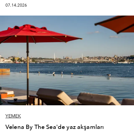
kadının hayatındaki değişimleri gözlemlemek ve bu
07.14.2026
değişimi işlevsellik, zarafet ve yüksek zanaatkarlıkla
(savoir-faire) buluşan parçalara dönüştürmek.
YEMEK
Velena By The Sea'de yaz akşamları