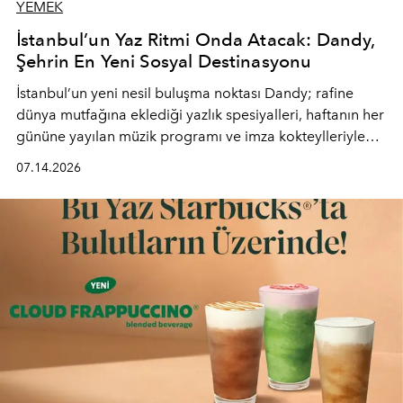
YEMEK
İstanbul’un Yaz Ritmi Onda Atacak: Dandy,
Şehrin En Yeni Sosyal Destinasyonu
İstanbul’un yeni nesil buluşma noktası
Dandy
; rafine
dünya mutfağına eklediği yazlık spesiyalleri, haftanın her
gününe yayılan müzik programı ve imza kokteylleriyle
yaz akşamlarını stil sahibi bir şehir ritüeline
07.14.2026
dönüştürüyor. Şehrin kozmopolit enerjisini "zahmetsiz
lüks" anlayışıyla buluşturan mekan; gurme lezzetleri, iyi
müziği ve açık havadaki özel puro alanını tek bir çatı
altında sunuyor.