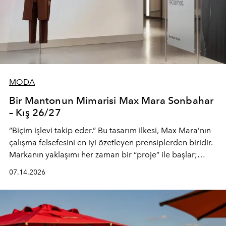
MODA
Bir Mantonun Mimarisi Max Mara Sonbahar
– Kış 26/27
“Biçim işlevi takip eder.” Bu tasarım ilkesi, Max Mara’nın
çalışma felsefesini en iyi özetleyen prensiplerden biridir.
Markanın yaklaşımı her zaman bir “proje” ile başlar;
kadının hayatındaki değişimleri gözlemlemek ve bu
07.14.2026
değişimi işlevsellik, zarafet ve yüksek zanaatkarlıkla
(savoir-faire) buluşan parçalara dönüştürmek.