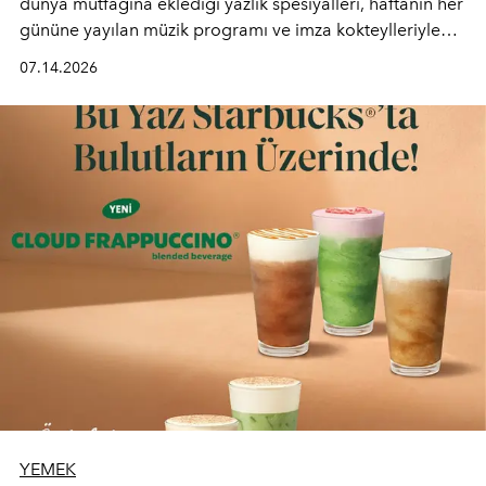
dünya mutfağına eklediği yazlık spesiyalleri, haftanın her
gününe yayılan müzik programı ve imza kokteylleriyle
yaz akşamlarını stil sahibi bir şehir ritüeline
07.14.2026
dönüştürüyor. Şehrin kozmopolit enerjisini "zahmetsiz
lüks" anlayışıyla buluşturan mekan; gurme lezzetleri, iyi
müziği ve açık havadaki özel puro alanını tek bir çatı
altında sunuyor.
YEMEK