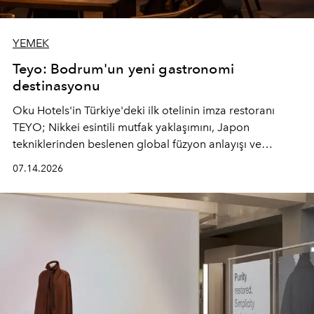
YEMEK
Teyo: Bodrum'un yeni gastronomi
destinasyonu
Oku Hotels'in Türkiye'deki ilk otelinin imza restoranı
TEYO; Nikkei esintili mutfak yaklaşımını, Japon
tekniklerinden beslenen global füzyon anlayışı ve
Ege'nin mevsimsel ürünleriyle buluşturarak çok duyulu
07.14.2026
bir gastronomi deneyimi sunuyor.