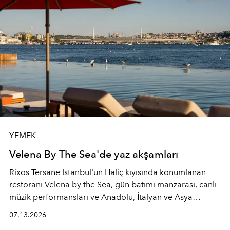
YEMEK
Velena By The Sea'de yaz akşamları
Rixos Tersane Istanbul'un Haliç kıyısında konumlanan
restoranı
Velena by the Sea
, gün batımı manzarası, canlı
müzik performansları ve Anadolu, İtalyan ve Asya
mutfaklarından ilham alan lezzetleriyle yaz boyunca
07.13.2026
İstanbul'un en özel buluşma noktalarından biri olmaya