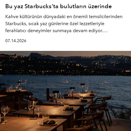
Bu yaz Starbucks’ta bulutların üzerinde
Kahve kültürünün dünyadaki en önemli temsilcilerinden
Starbucks, sıcak yaz günlerine özel lezzetleriyle
ferahlatıcı deneyimler sunmaya devam ediyor.
Starbucks’ın yenilenen yaz menüsüne geçtiğimiz yılın
07.14.2026
favori lezzetlerinden Tiramisu Ailesi geri dönerken,
yepyeni Cloud Frappuccino® Blended Beverage çeşitleri
ve yiyecek alternatifleri yazın keyfine lezzet katıyor.