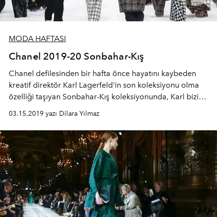
MODA HAFTASI
Chanel 2019-20 Sonbahar-Kış
Chanel defilesinden bir hafta önce hayatını kaybeden
kreatif direktör Karl Lagerfeld'in son koleksiyonu olma
özelliği taşıyan Sonbahar-Kış koleksiyonunda, Karl bizi
İsviçre Alplerinde bir chalet'ye götürüyor. Beyazların,
03.15.2019 yazı Dilara Yılmaz
hakim olduğu koleksiyonunda markanın imzası tüvit
kumaş puffer ceketlerle buluşuyor. Takımların önce
çıktığı koleksiyonda fedora şapka ve kaşe kabanlar
maskülen bir görünüm sağlıyor.