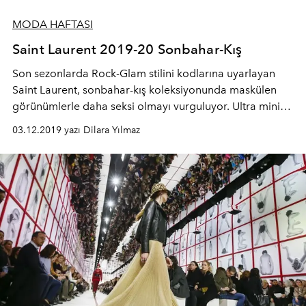
MODA HAFTASI
Saint Laurent 2019-20 Sonbahar-Kış
Son sezonlarda Rock-Glam stilini kodlarına uyarlayan
Saint Laurent, sonbahar-kış koleksiyonunda maskülen
görünümlerle daha seksi olmayı vurguluyor. Ultra mini
şortların, derin göğüs dekoltelerin yanı sıra, karanlıkta
03.12.2019 yazı Dilara Yılmaz
parlayan neon renkli kumaşlarla gece giyimine farklı bir
yorum getiriyor.