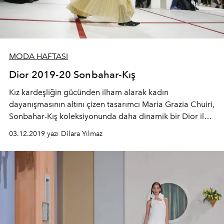
MODA HAFTASI
Dior 2019-20 Sonbahar-Kış
Kız kardeşliğin gücünden ilham alarak kadın
dayanışmasının altını çizen tasarımcı Maria Grazia Chuiri,
Sonbahar-Kış koleksiyonunda daha dinamik bir Dior ile
karşımıza çıkıyor. Ekose desenlerin, rugan derilerin
03.12.2019 yazı Dilara Yılmaz
kullanıldığı koleksiyonda kova şapkalar dikkat çekti.
Koleksiyonda markanın yeni çantasını da görücüye
çıkardı.