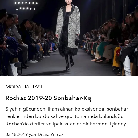
MODA HAFTASI
Rochas 2019-20 Sonbahar-Kış
Siyahın gücünden ilham alınan koleksiyonda, sonbahar
renklerinden bordo kahve gibi tonlarında bulunduğu
Rochas'da deriler ve ipek satenler bir harmoni içindeydi.
Organza ve tüvit kumaşlarla açılan defilede markanın
03.15.2019 yazı Dilara Yılmaz