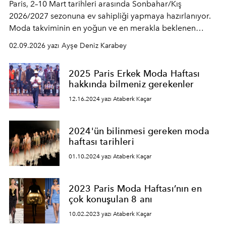
Paris, 2–10 Mart tarihleri arasında Sonbahar/Kış
2026/2027 sezonuna ev sahipliği yapmaya hazırlanıyor.
Moda takviminin en yoğun ve en merakla beklenen
ayağı olan Paris Fashion Week, bu sezon da köklü moda
02.09.2026 yazı Ayşe Deniz Karabey
evleriyle yükselen isimleri aynı sahnede buluşturuyor.
2025 Paris Erkek Moda Haftası
hakkında bilmeniz gerekenler
12.16.2024 yazı Ataberk Kaçar
2024'ün bilinmesi gereken moda
haftası tarihleri
01.10.2024 yazı Ataberk Kaçar
2023 Paris Moda Haftası’nın en
çok konuşulan 8 anı
10.02.2023 yazı Ataberk Kaçar