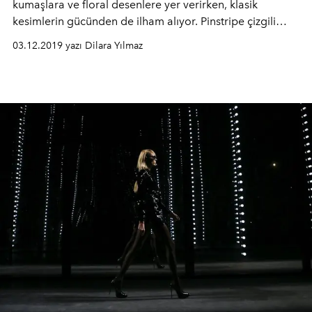
kumaşlara ve floral desenlere yer verirken, klasik
kesimlerin gücünden de ilham alıyor. Pinstripe çizgili
takımlar koleksiyonda dikkat çekiyor.
03.12.2019 yazı Dilara Yılmaz