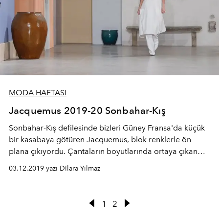
MODA HAFTASI
Jacquemus 2019-20 Sonbahar-Kış
Sonbahar-Kış defilesinde bizleri Güney Fransa'da küçük
bir kasabaya götüren Jacquemus, blok renklerle ön
plana çıkıyordu. Çantaların boyutlarında ortaya çıkan
kontrast, büyük boy küpeler ve uzun bol çizmelerle
03.12.2019 yazı Dilara Yılmaz
destekleniyordu.
1
2