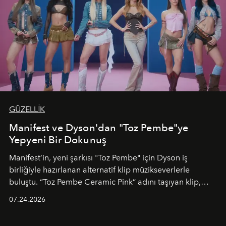
GÜZELLİK
Manifest ve Dyson'dan "Toz Pembe"ye
Yepyeni Bir Dokunuş
Manifest’in, yeni şarkısı "Toz Pembe" için Dyson iş
birliğiyle hazırlanan alternatif klip müzikseverlerle
buluştu. “Toz Pembe Ceramic Pink” adını taşıyan klip,
grubun enerjisini yansıtan renkli atmosferi, hareketli
07.24.2026
dans koreografileri ve güçlü stil dünyasıyla dikkat
çekerken, saç tasarımları da görsel anlatımın en önemli