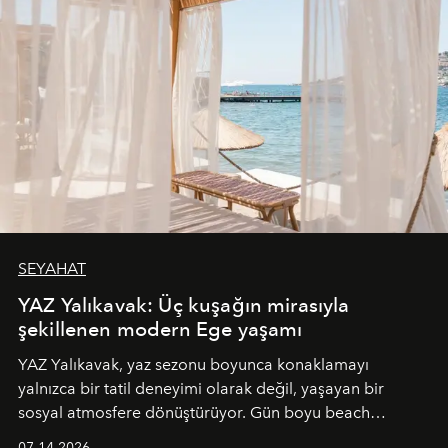
SEYAHAT
YAZ Yalıkavak: Üç kuşağın mirasıyla
şekillenen modern Ege yaşamı
YAZ Yalıkavak, yaz sezonu boyunca konaklamayı
yalnızca bir tatil deneyimi olarak değil, yaşayan bir
sosyal atmosfere dönüştürüyor. Gün boyu beach
alanında DJ performansları ve canlı müzik eşliğinde
07.14.2026