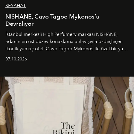
SEYAHAT
NISHANE, Cavo Tagoo Mykonos’u
Devralıyor
İstanbul merkezli High Perfumery markası NISHANE,
adanın en üst düzey konaklama anlayışıyla özdeşleşen
ikonik yamaç oteli Cavo Tagoo Mykonos ile özel bir yaz
iş birliğini hayata geçirdi. 25 Haziran 2026 itibarıyla
07.10.2026
başlayan bu özel aktivasyon, NISHANE’nin koku evrenini
Akdeniz’in en prestijli destinasyonlarından biriyle
buluşturarak markanın Cavo Tagoo’daki varlığını
sürükleyici ve mevsime özel bir deneyime dönüştürüyor.