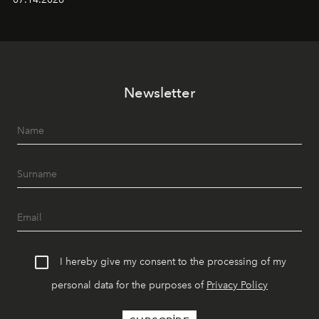
Ege’nin ritmi hissedilirken, akşamları ise Anadolu
mutfağını modern dokunuşlarla müzikle buluşturan
tematik gastronomi geceleri misafirlerle buluşuyor.
Paylaşıma, lezzete ve müziğe odaklanan bu özel
akşamlar, YAZ’ın sade lüks anlayışını gün batımından
Newsletter
geceye taşıyarak her hafta farklı bir deneyim sunuyor.
I hereby give my consent to the processing of my
personal data for the purposes of
Privacy Policy