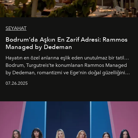
SEYAHAT
Bodrum’da Aşkın En Zarif Adresi: Rammos
Managed by Dedeman
Hayatın en özel anlarına eşlik eden unutulmaz bir tatil…
Bodrum, Turgutreis’te konumlanan Rammos Managed
by Dedeman, romantizmi ve Ege’nin doğal güzelliğini
aynı atmosferde buluşturarak balayı çiftlerinden özel
07.26.2025
kutlamalar planlayan misafirlere benzersiz bir deneyim
vadediyor.