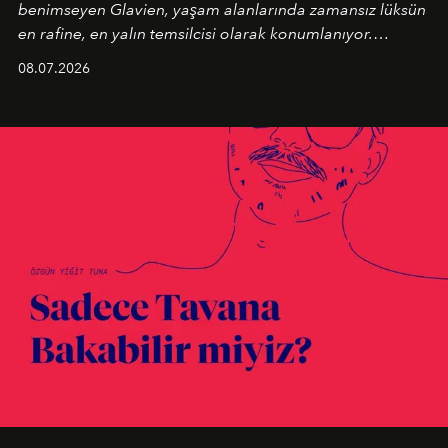
benimseyen
Glavien,
yaşam alanlarında zamansız lüksün
en rafine, en yalın temsilcisi olarak konumlanıyor.
Kusursuz malzeme kalitesini yüksek zanaatkarlıkla
08.07.2026
birleştiren marka; modern mimarinin sınırlarını zorlayan
en yeni seçkisiyle bu imza felsefesini mekanlara taşıyor.