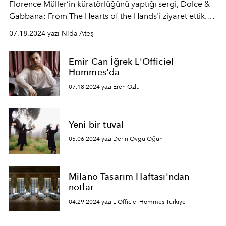
Florence Müller’in küratörlüğünü yaptığı sergi, Dolce &
Gabbana: From The Hearts of the Hands'i ziyaret ettik.
Domenico Dolce ve Stefano Gabbana'nın sanatsal ve
07.18.2024 yazı Nida Ateş
yaratıcı mirasını kutladığı sergiye yakından bakalım.
Emir Can İğrek L'Officiel
Hommes'da
07.18.2024 yazı Eren Özlü
Yeni bir tuval
05.06.2024 yazı Derin Övgü Öğün
Milano Tasarım Haftası'ndan
notlar
04.29.2024 yazı L'Officiel Hommes Türkiye