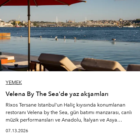
YEMEK
Velena By The Sea'de yaz akşamları
Rixos Tersane Istanbul'un Haliç kıyısında konumlanan
restoranı
Velena by the Sea
, gün batımı manzarası, canlı
müzik performansları ve Anadolu, İtalyan ve Asya
mutfaklarından ilham alan lezzetleriyle yaz boyunca
07.13.2026
İstanbul'un en özel buluşma noktalarından biri olmaya