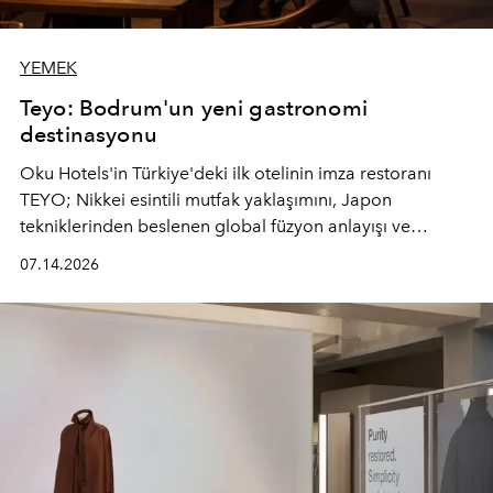
YEMEK
Teyo: Bodrum'un yeni gastronomi
destinasyonu
Oku Hotels'in Türkiye'deki ilk otelinin imza restoranı
TEYO; Nikkei esintili mutfak yaklaşımını, Japon
tekniklerinden beslenen global füzyon anlayışı ve
Ege'nin mevsimsel ürünleriyle buluşturarak çok duyulu
07.14.2026
bir gastronomi deneyimi sunuyor.