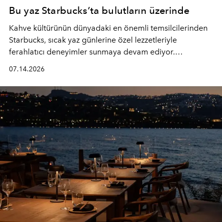
Bu yaz Starbucks’ta bulutların üzerinde
Kahve kültürünün dünyadaki en önemli temsilcilerinden
Starbucks, sıcak yaz günlerine özel lezzetleriyle
ferahlatıcı deneyimler sunmaya devam ediyor.
Starbucks’ın yenilenen yaz menüsüne geçtiğimiz yılın
07.14.2026
favori lezzetlerinden Tiramisu Ailesi geri dönerken,
yepyeni Cloud Frappuccino® Blended Beverage çeşitleri
ve yiyecek alternatifleri yazın keyfine lezzet katıyor.