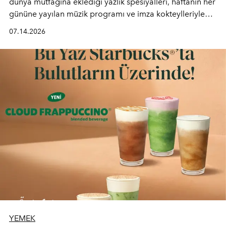
dünya mutfağına eklediği yazlık spesiyalleri, haftanın her
gününe yayılan müzik programı ve imza kokteylleriyle
yaz akşamlarını stil sahibi bir şehir ritüeline
07.14.2026
dönüştürüyor. Şehrin kozmopolit enerjisini "zahmetsiz
lüks" anlayışıyla buluşturan mekan; gurme lezzetleri, iyi
müziği ve açık havadaki özel puro alanını tek bir çatı
altında sunuyor.
YEMEK