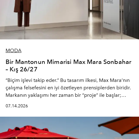
MODA
Bir Mantonun Mimarisi Max Mara Sonbahar
– Kış 26/27
“Biçim işlevi takip eder.” Bu tasarım ilkesi, Max Mara’nın
çalışma felsefesini en iyi özetleyen prensiplerden biridir.
Markanın yaklaşımı her zaman bir “proje” ile başlar;
kadının hayatındaki değişimleri gözlemlemek ve bu
07.14.2026
değişimi işlevsellik, zarafet ve yüksek zanaatkarlıkla
(savoir-faire) buluşan parçalara dönüştürmek.