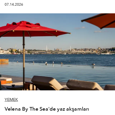
kadının hayatındaki değişimleri gözlemlemek ve bu
07.14.2026
değişimi işlevsellik, zarafet ve yüksek zanaatkarlıkla
(savoir-faire) buluşan parçalara dönüştürmek.
YEMEK
Velena By The Sea'de yaz akşamları