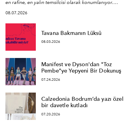
en rafine, en yalın temsilcisi olarak konumlanıyor.
Kusursuz malzeme kalitesini yüksek zanaatkarlıkla
08.07.2026
birleştiren marka; modern mimarinin sınırlarını zorlayan
en yeni seçkisiyle bu imza felsefesini mekanlara taşıyor.
Tavana Bakmanın Lüksü
08.03.2026
Manifest ve Dyson'dan "Toz
Pembe"ye Yepyeni Bir Dokunuş
07.24.2026
Calzedonia Bodrum’da yazı özel
bir davetle kutladı
07.20.2026