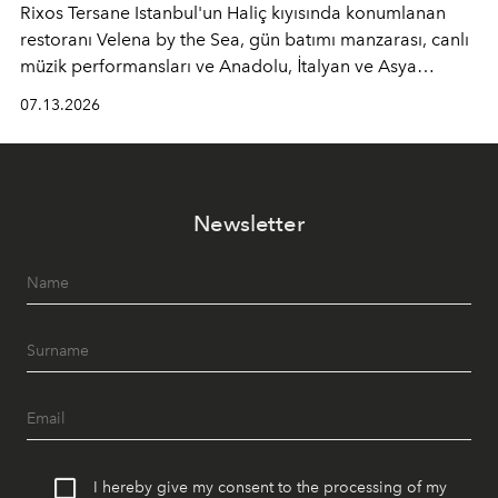
Rixos Tersane Istanbul'un Haliç kıyısında konumlanan
restoranı
Velena by the Sea
, gün batımı manzarası, canlı
müzik performansları ve Anadolu, İtalyan ve Asya
mutfaklarından ilham alan lezzetleriyle yaz boyunca
07.13.2026
İstanbul'un en özel buluşma noktalarından biri olmaya
devam ediyor.
Newsletter
I hereby give my consent to the processing of my