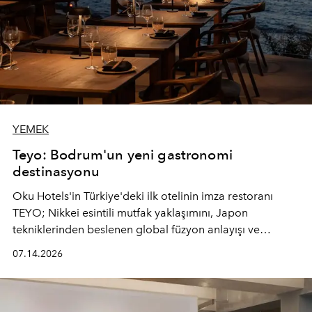
YEMEK
Teyo: Bodrum'un yeni gastronomi
destinasyonu
Oku Hotels'in Türkiye'deki ilk otelinin imza restoranı
TEYO; Nikkei esintili mutfak yaklaşımını, Japon
tekniklerinden beslenen global füzyon anlayışı ve
Ege'nin mevsimsel ürünleriyle buluşturarak çok duyulu
07.14.2026
bir gastronomi deneyimi sunuyor.