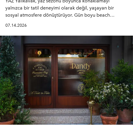
YAZ Yalıkavak, yaz sezonu boyunca konaklamayı
yalnızca bir tatil deneyimi olarak değil, yaşayan bir
sosyal atmosfere dönüştürüyor. Gün boyu beach
alanında DJ performansları ve canlı müzik eşliğinde
07.14.2026
Ege’nin ritmi hissedilirken, akşamları ise Anadolu
mutfağını modern dokunuşlarla müzikle buluşturan
tematik gastronomi geceleri misafirlerle buluşuyor.
Paylaşıma, lezzete ve müziğe odaklanan bu özel
akşamlar, YAZ’ın sade lüks anlayışını gün batımından
geceye taşıyarak her hafta farklı bir deneyim sunuyor.