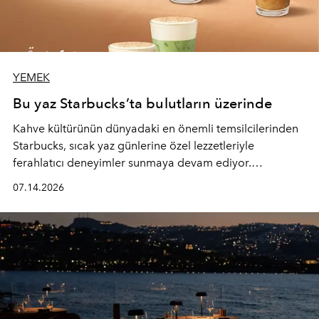
YEMEK
Bu yaz Starbucks’ta bulutların üzerinde
Kahve kültürünün dünyadaki en önemli temsilcilerinden
Starbucks, sıcak yaz günlerine özel lezzetleriyle
ferahlatıcı deneyimler sunmaya devam ediyor.
Starbucks’ın yenilenen yaz menüsüne geçtiğimiz yılın
07.14.2026
favori lezzetlerinden Tiramisu Ailesi geri dönerken,
yepyeni Cloud Frappuccino® Blended Beverage çeşitleri
ve yiyecek alternatifleri yazın keyfine lezzet katıyor.