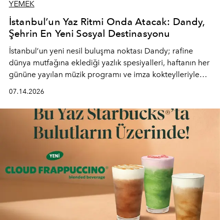
YEMEK
İstanbul’un Yaz Ritmi Onda Atacak: Dandy,
Şehrin En Yeni Sosyal Destinasyonu
İstanbul’un yeni nesil buluşma noktası
Dandy
; rafine
dünya mutfağına eklediği yazlık spesiyalleri, haftanın her
gününe yayılan müzik programı ve imza kokteylleriyle
yaz akşamlarını stil sahibi bir şehir ritüeline
07.14.2026
dönüştürüyor. Şehrin kozmopolit enerjisini "zahmetsiz
lüks" anlayışıyla buluşturan mekan; gurme lezzetleri, iyi
müziği ve açık havadaki özel puro alanını tek bir çatı
altında sunuyor.