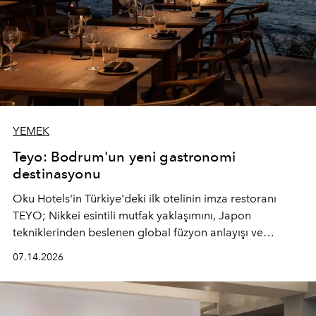
YEMEK
Teyo: Bodrum'un yeni gastronomi
destinasyonu
Oku Hotels'in Türkiye'deki ilk otelinin imza restoranı
TEYO; Nikkei esintili mutfak yaklaşımını, Japon
tekniklerinden beslenen global füzyon anlayışı ve
Ege'nin mevsimsel ürünleriyle buluşturarak çok duyulu
07.14.2026
bir gastronomi deneyimi sunuyor.