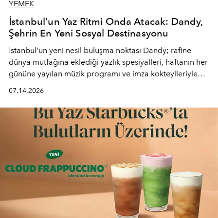
YEMEK
İstanbul’un Yaz Ritmi Onda Atacak: Dandy,
Şehrin En Yeni Sosyal Destinasyonu
İstanbul’un yeni nesil buluşma noktası
Dandy
; rafine
dünya mutfağına eklediği yazlık spesiyalleri, haftanın her
gününe yayılan müzik programı ve imza kokteylleriyle
yaz akşamlarını stil sahibi bir şehir ritüeline
07.14.2026
dönüştürüyor. Şehrin kozmopolit enerjisini "zahmetsiz
lüks" anlayışıyla buluşturan mekan; gurme lezzetleri, iyi
müziği ve açık havadaki özel puro alanını tek bir çatı
altında sunuyor.