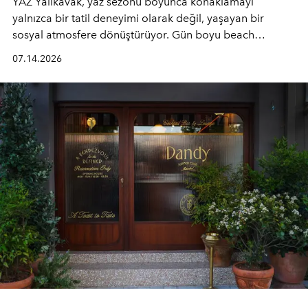
YAZ Yalıkavak, yaz sezonu boyunca konaklamayı
yalnızca bir tatil deneyimi olarak değil, yaşayan bir
sosyal atmosfere dönüştürüyor. Gün boyu beach
alanında DJ performansları ve canlı müzik eşliğinde
07.14.2026
Ege’nin ritmi hissedilirken, akşamları ise Anadolu
mutfağını modern dokunuşlarla müzikle buluşturan
tematik gastronomi geceleri misafirlerle buluşuyor.
Paylaşıma, lezzete ve müziğe odaklanan bu özel
akşamlar, YAZ’ın sade lüks anlayışını gün batımından
geceye taşıyarak her hafta farklı bir deneyim sunuyor.