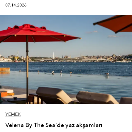
kadının hayatındaki değişimleri gözlemlemek ve bu
07.14.2026
değişimi işlevsellik, zarafet ve yüksek zanaatkarlıkla
(savoir-faire) buluşan parçalara dönüştürmek.
YEMEK
Velena By The Sea'de yaz akşamları