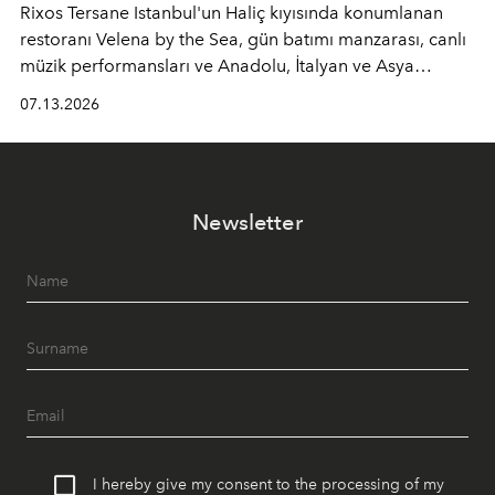
Rixos Tersane Istanbul'un Haliç kıyısında konumlanan
restoranı
Velena by the Sea
, gün batımı manzarası, canlı
müzik performansları ve Anadolu, İtalyan ve Asya
mutfaklarından ilham alan lezzetleriyle yaz boyunca
07.13.2026
İstanbul'un en özel buluşma noktalarından biri olmaya
devam ediyor.
Newsletter
I hereby give my consent to the processing of my