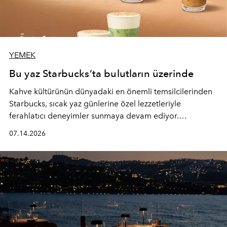
YEMEK
Bu yaz Starbucks’ta bulutların üzerinde
Kahve kültürünün dünyadaki en önemli temsilcilerinden
Starbucks, sıcak yaz günlerine özel lezzetleriyle
ferahlatıcı deneyimler sunmaya devam ediyor.
Starbucks’ın yenilenen yaz menüsüne geçtiğimiz yılın
07.14.2026
favori lezzetlerinden Tiramisu Ailesi geri dönerken,
yepyeni Cloud Frappuccino® Blended Beverage çeşitleri
ve yiyecek alternatifleri yazın keyfine lezzet katıyor.