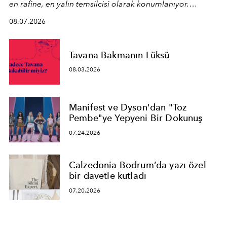
en rafine, en yalın temsilcisi olarak konumlanıyor.
Kusursuz malzeme kalitesini yüksek zanaatkarlıkla
08.07.2026
birleştiren marka; modern mimarinin sınırlarını zorlayan
en yeni seçkisiyle bu imza felsefesini mekanlara taşıyor.
Tavana Bakmanın Lüksü
08.03.2026
Manifest ve Dyson'dan "Toz
Pembe"ye Yepyeni Bir Dokunuş
07.24.2026
Calzedonia Bodrum’da yazı özel
bir davetle kutladı
07.20.2026