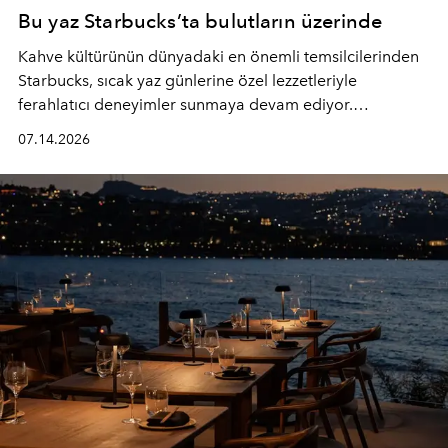
Bu yaz Starbucks’ta bulutların üzerinde
Kahve kültürünün dünyadaki en önemli temsilcilerinden
Starbucks, sıcak yaz günlerine özel lezzetleriyle
ferahlatıcı deneyimler sunmaya devam ediyor.
Starbucks’ın yenilenen yaz menüsüne geçtiğimiz yılın
07.14.2026
favori lezzetlerinden Tiramisu Ailesi geri dönerken,
yepyeni Cloud Frappuccino® Blended Beverage çeşitleri
ve yiyecek alternatifleri yazın keyfine lezzet katıyor.