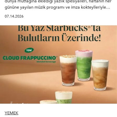
dünya mutfağına eklediği yazlık spesiyalleri, haftanın her
gününe yayılan müzik programı ve imza kokteylleriyle
yaz akşamlarını stil sahibi bir şehir ritüeline
07.14.2026
dönüştürüyor. Şehrin kozmopolit enerjisini "zahmetsiz
lüks" anlayışıyla buluşturan mekan; gurme lezzetleri, iyi
müziği ve açık havadaki özel puro alanını tek bir çatı
altında sunuyor.
YEMEK