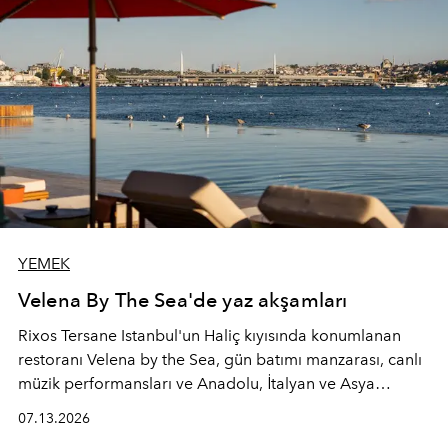
YEMEK
Velena By The Sea'de yaz akşamları
Rixos Tersane Istanbul'un Haliç kıyısında konumlanan
restoranı
Velena by the Sea
, gün batımı manzarası, canlı
müzik performansları ve Anadolu, İtalyan ve Asya
mutfaklarından ilham alan lezzetleriyle yaz boyunca
07.13.2026
İstanbul'un en özel buluşma noktalarından biri olmaya