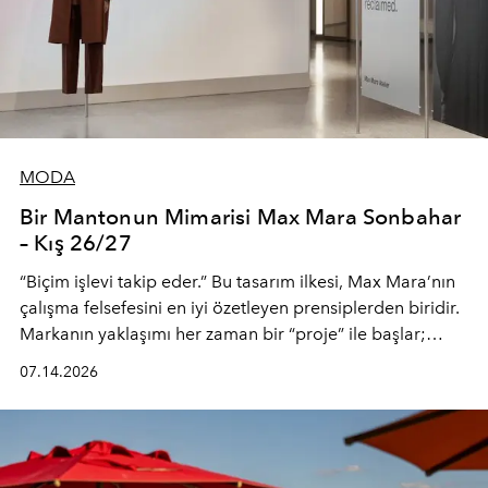
MODA
Bir Mantonun Mimarisi Max Mara Sonbahar
– Kış 26/27
“Biçim işlevi takip eder.” Bu tasarım ilkesi, Max Mara’nın
çalışma felsefesini en iyi özetleyen prensiplerden biridir.
Markanın yaklaşımı her zaman bir “proje” ile başlar;
kadının hayatındaki değişimleri gözlemlemek ve bu
07.14.2026
değişimi işlevsellik, zarafet ve yüksek zanaatkarlıkla
(savoir-faire) buluşan parçalara dönüştürmek.