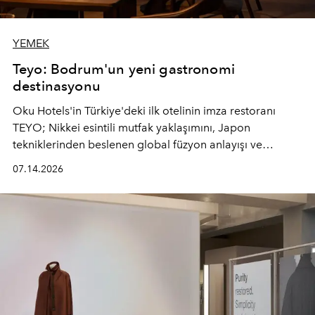
YEMEK
Teyo: Bodrum'un yeni gastronomi
destinasyonu
Oku Hotels'in Türkiye'deki ilk otelinin imza restoranı
TEYO; Nikkei esintili mutfak yaklaşımını, Japon
tekniklerinden beslenen global füzyon anlayışı ve
Ege'nin mevsimsel ürünleriyle buluşturarak çok duyulu
07.14.2026
bir gastronomi deneyimi sunuyor.