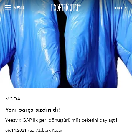
MENU
TURKEY
MODA
Yeni parça sızdırıldı!
Yeezy x GAP ilk geri dönüştürülmüş ceketini paylaştı!
06.14.2021 yazı Ataberk Kaçar