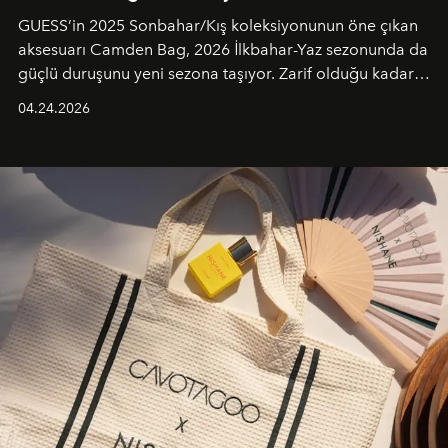
GUESS’in 2025 Sonbahar/Kış koleksiyonunun öne çıkan
aksesuarı Camden Bag, 2026 İlkbahar-Yaz sezonunda da
güçlü duruşunu yeni sezona taşıyor. Zarif olduğu kadar
güçlü ve özgüvenli kadınlar için tasarlanan Camden Bag,
04.24.2026
cazibenin, özgünlüğün ve modern bohem tavrın güçlü
bir ifadesi olarak öne çıkıyor.