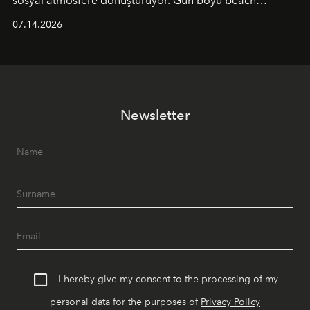
sosyal atmosfere dönüştürüyor. Gün boyu beach
alanında DJ performansları ve canlı müzik eşliğinde
07.14.2026
Ege’nin ritmi hissedilirken, akşamları ise Anadolu
mutfağını modern dokunuşlarla müzikle buluşturan
tematik gastronomi geceleri misafirlerle buluşuyor.
Paylaşıma, lezzete ve müziğe odaklanan bu özel
akşamlar, YAZ’ın sade lüks anlayışını gün batımından
Newsletter
geceye taşıyarak her hafta farklı bir deneyim sunuyor.
I hereby give my consent to the processing of my
personal data for the purposes of
Privacy Policy