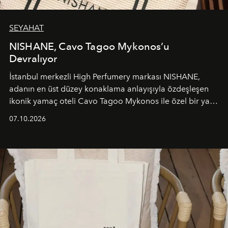
SEYAHAT
NISHANE, Cavo Tagoo Mykonos’u
Devralıyor
İstanbul merkezli High Perfumery markası NISHANE,
adanın en üst düzey konaklama anlayışıyla özdeşleşen
ikonik yamaç oteli Cavo Tagoo Mykonos ile özel bir yaz
iş birliğini hayata geçirdi. 25 Haziran 2026 itibarıyla
07.10.2026
başlayan bu özel aktivasyon, NISHANE’nin koku evrenini
Akdeniz’in en prestijli destinasyonlarından biriyle
buluşturarak markanın Cavo Tagoo’daki varlığını
sürükleyici ve mevsime özel bir deneyime dönüştürüyor.