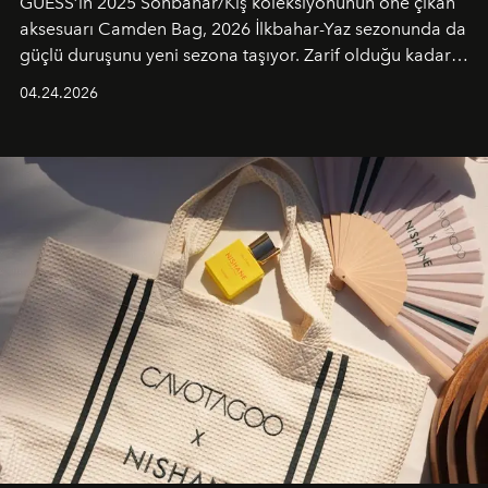
GUESS’in 2025 Sonbahar/Kış koleksiyonunun öne çıkan
aksesuarı Camden Bag, 2026 İlkbahar-Yaz sezonunda da
güçlü duruşunu yeni sezona taşıyor. Zarif olduğu kadar
güçlü ve özgüvenli kadınlar için tasarlanan Camden Bag,
04.24.2026
cazibenin, özgünlüğün ve modern bohem tavrın güçlü
bir ifadesi olarak öne çıkıyor.