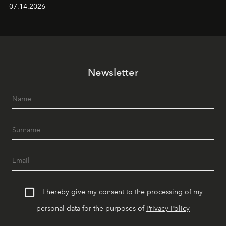
alanında DJ performansları ve canlı müzik eşliğinde
07.14.2026
Ege’nin ritmi hissedilirken, akşamları ise Anadolu
mutfağını modern dokunuşlarla müzikle buluşturan
tematik gastronomi geceleri misafirlerle buluşuyor.
Paylaşıma, lezzete ve müziğe odaklanan bu özel
akşamlar, YAZ’ın sade lüks anlayışını gün batımından
Newsletter
geceye taşıyarak her hafta farklı bir deneyim sunuyor.
I hereby give my consent to the processing of my
personal data for the purposes of
Privacy Policy