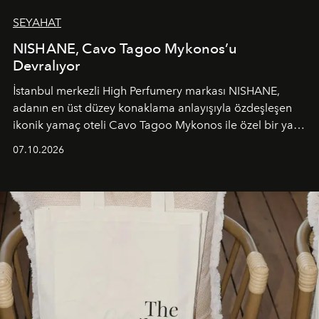
SEYAHAT
NISHANE, Cavo Tagoo Mykonos’u
Devralıyor
İstanbul merkezli High Perfumery markası NISHANE,
adanın en üst düzey konaklama anlayışıyla özdeşleşen
ikonik yamaç oteli Cavo Tagoo Mykonos ile özel bir yaz
iş birliğini hayata geçirdi. 25 Haziran 2026 itibarıyla
07.10.2026
başlayan bu özel aktivasyon, NISHANE’nin koku evrenini
Akdeniz’in en prestijli destinasyonlarından biriyle
buluşturarak markanın Cavo Tagoo’daki varlığını
sürükleyici ve mevsime özel bir deneyime dönüştürüyor.