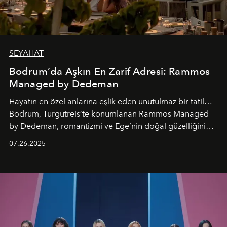
SEYAHAT
Bodrum’da Aşkın En Zarif Adresi: Rammos
Managed by Dedeman
Hayatın en özel anlarına eşlik eden unutulmaz bir tatil…
Bodrum, Turgutreis’te konumlanan Rammos Managed
by Dedeman, romantizmi ve Ege’nin doğal güzelliğini
aynı atmosferde buluşturarak balayı çiftlerinden özel
07.26.2025
kutlamalar planlayan misafirlere benzersiz bir deneyim
vadediyor.