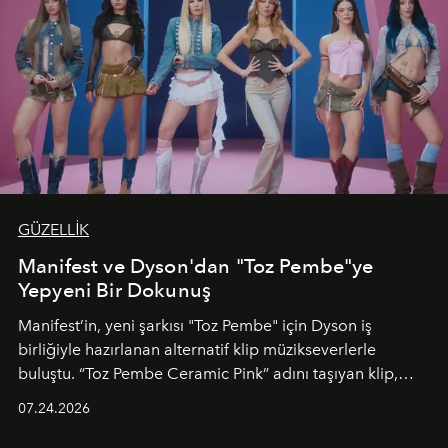
GÜZELLİK
Manifest ve Dyson'dan "Toz Pembe"ye
Yepyeni Bir Dokunuş
Manifest’in, yeni şarkısı "Toz Pembe" için Dyson iş
birliğiyle hazırlanan alternatif klip müzikseverlerle
buluştu. “Toz Pembe Ceramic Pink” adını taşıyan klip,
grubun enerjisini yansıtan renkli atmosferi, hareketli
07.24.2026
dans koreografileri ve güçlü stil dünyasıyla dikkat
çekerken, saç tasarımları da görsel anlatımın en önemli