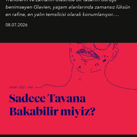
benimseyen
Glavien,
yaşam alanlarında zamansız lüksün
en rafine, en yalın temsilcisi olarak konumlanıyor.
Kusursuz malzeme kalitesini yüksek zanaatkarlıkla
08.07.2026
birleştiren marka; modern mimarinin sınırlarını zorlayan
en yeni seçkisiyle bu imza felsefesini mekanlara taşıyor.