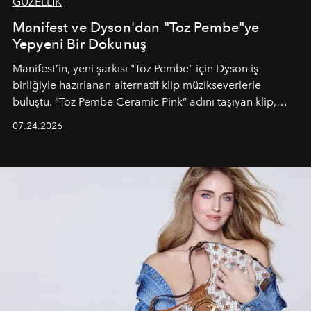
GÜZELLİK
Manifest ve Dyson'dan "Toz Pembe"ye
Yepyeni Bir Dokunuş
Manifest’in, yeni şarkısı "Toz Pembe" için Dyson iş
birliğiyle hazırlanan alternatif klip müzikseverlerle
buluştu. “Toz Pembe Ceramic Pink” adını taşıyan klip,
grubun enerjisini yansıtan renkli atmosferi, hareketli
07.24.2026
dans koreografileri ve güçlü stil dünyasıyla dikkat
çekerken, saç tasarımları da görsel anlatımın en önemli
unsurlarından biri olarak öne çıkıyor.