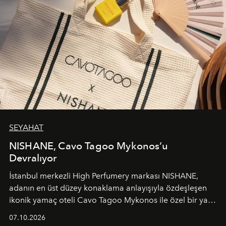
SEYAHAT
NISHANE, Cavo Tagoo Mykonos’u
Devralıyor
İstanbul merkezli High Perfumery markası NISHANE,
adanın en üst düzey konaklama anlayışıyla özdeşleşen
ikonik yamaç oteli Cavo Tagoo Mykonos ile özel bir yaz
iş birliğini hayata geçirdi. 25 Haziran 2026 itibarıyla
07.10.2026
başlayan bu özel aktivasyon, NISHANE’nin koku evrenini