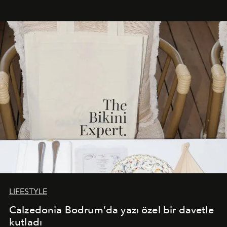
Akdeniz’in en prestijli destinasyonlarından biriyle
buluşturarak markanın Cavo Tagoo’daki varlığını
sürükleyici ve mevsime özel bir deneyime dönüştürüyor.
LIFESTYLE
Calzedonia Bodrum’da yazı özel bir davetle
kutladı