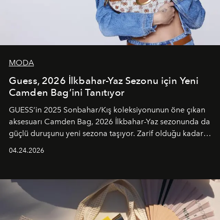
MODA
Guess, 2026 İlkbahar-Yaz Sezonu için Yeni
Camden Bag’ini Tanıtıyor
GUESS’in 2025 Sonbahar/Kış koleksiyonunun öne çıkan
aksesuarı Camden Bag, 2026 İlkbahar-Yaz sezonunda da
güçlü duruşunu yeni sezona taşıyor. Zarif olduğu kadar
güçlü ve özgüvenli kadınlar için tasarlanan Camden Bag,
04.24.2026
cazibenin, özgünlüğün ve modern bohem tavrın güçlü
bir ifadesi olarak öne çıkıyor.