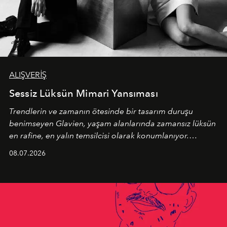
ALIŞVERİŞ
Sessiz Lüksün Mimari Yansıması
Trendlerin ve zamanın ötesinde bir tasarım duruşu
benimseyen
Glavien,
yaşam alanlarında zamansız lüksün
en rafine, en yalın temsilcisi olarak konumlanıyor.
Kusursuz malzeme kalitesini yüksek zanaatkarlıkla
08.07.2026
birleştiren marka; modern mimarinin sınırlarını zorlayan
en yeni seçkisiyle bu imza felsefesini mekanlara taşıyor.