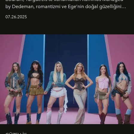
by Dedeman, romantizmi ve Ege’nin doğal güzelliğini
aynı atmosferde buluşturarak balayı çiftlerinden özel
07.26.2025
kutlamalar planlayan misafirlere benzersiz bir deneyim
vadediyor.