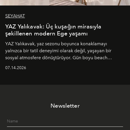
SEYAHAT
YAZ Yalıkavak: Üç kuşağın mirasıyla
şekillenen modern Ege yaşamı
YAZ Yalıkavak, yaz sezonu boyunca konaklamayı
yalnızca bir tatil deneyimi olarak değil, yaşayan bir
sosyal atmosfere dönüştürüyor. Gün boyu beach
alanında DJ performansları ve canlı müzik eşliğinde
07.14.2026
Ege’nin ritmi hissedilirken, akşamları ise Anadolu
mutfağını modern dokunuşlarla müzikle buluşturan
tematik gastronomi geceleri misafirlerle buluşuyor.
Paylaşıma, lezzete ve müziğe odaklanan bu özel
akşamlar, YAZ’ın sade lüks anlayışını gün batımından
Newsletter
geceye taşıyarak her hafta farklı bir deneyim sunuyor.