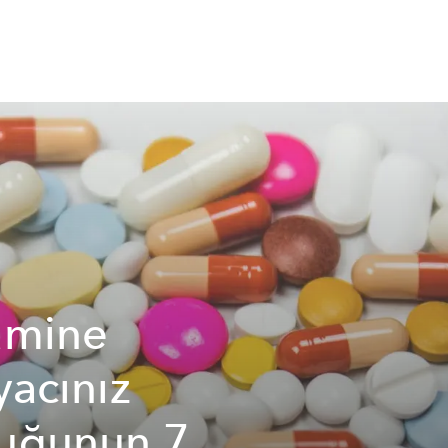
amine
yacınız
uğunun 7