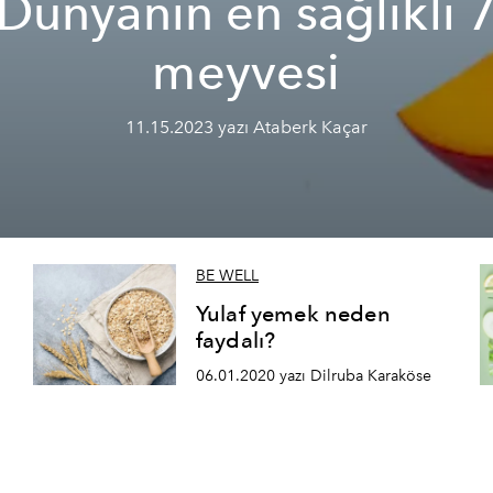
Dünyanın en sağlıklı 
meyvesi
11.15.2023 yazı Ataberk Kaçar
BE WELL
Yulaf yemek neden
faydalı?
06.01.2020 yazı Dilruba Karaköse