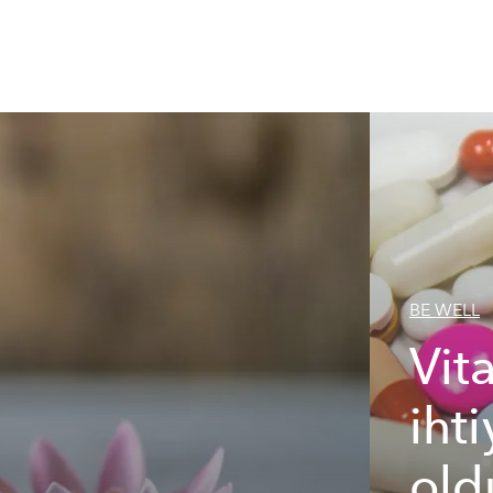
BE WELL
Vit
ihti
old