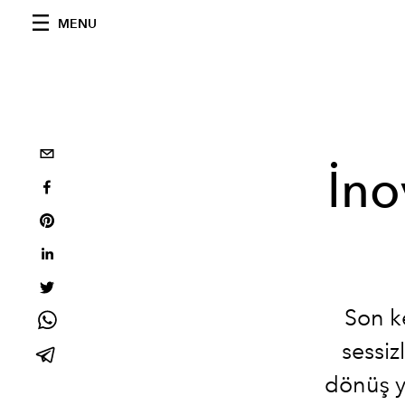
MENU
İno
Son ke
sessi
dönüş y