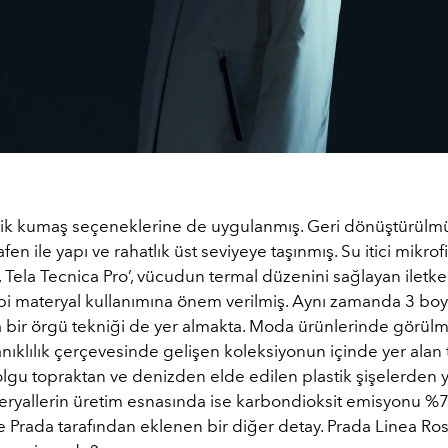
ik kumaş seçeneklerine de uygulanmış. Geri dönüştürülmü
fen ile yapı ve rahatlık üst seviyeye taşınmış. Su itici mikrof
 Tela Tecnica Pro’, vücudun termal düzenini sağlayan iletke
bi materyal kullanımına önem verilmiş. Aynı zamanda 3 boy
 bir örgü tekniği de yer almakta. Moda ürünlerinde görül
ıklılık çerçevesinde gelişen koleksiyonun içinde yer alan 
lgu topraktan ve denizden elde edilen plastik şişelerden y
ryallerin üretim esnasında ise karbondioksit emisyonu %
ise Prada tarafından eklenen bir diğer detay. Prada Linea Ros