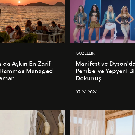
GÜZELLİK
da Aşkın En Zarif
Manifest ve Dyson'd
: Rammos Managed
Pembe"ye Yepyeni Bi
deman
Dokunuş
5
07.24.2026