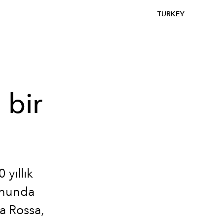
TURKEY
 bir
 yıllık
onunda
a Rossa,