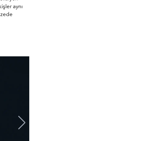
kişler aynı
azede