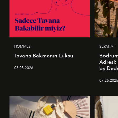
HOMMES
SEYAHAT
Tavana Bakmanın Lüksü
Bodrum’
Adresi
by De
08.03.2026
07.26.202