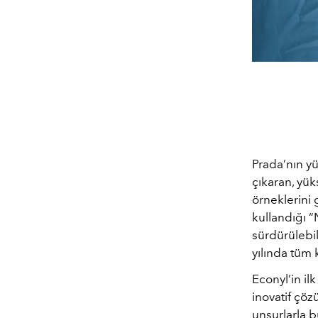
Prada’nın yü
çıkaran, yük
örneklerini
kullandığı “
sürdürülebil
yılında tüm 
Econyl’in i
inovatif çözü
unsurlarla b