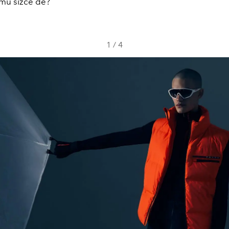
mu sizce de?
1
/
4