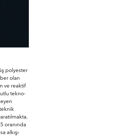
ş polyester
iber olan
n ve reaktif
utlu tekno-
meyen
teknik
aratılmakta.
75 oranında
sa alkışı