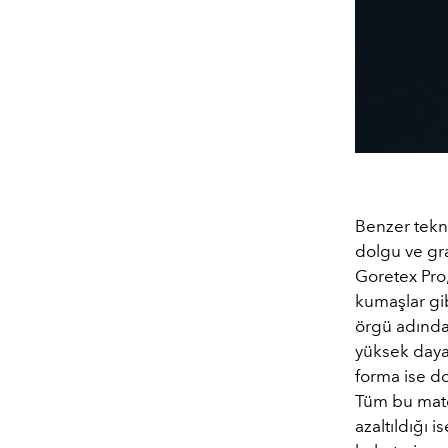
Benzer tekn
dolgu ve gra
Goretex Pro,
kumaşlar gi
örgü adında
yüksek dayan
forma ise do
Tüm bu mate
azaltıldığı 