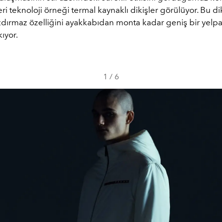
eri teknoloji örneği termal kaynaklı dikişler görülüyor. Bu di
dırmaz özelliğini ayakkabıdan monta kadar geniş bir yelp
kıyor.
1
/
6