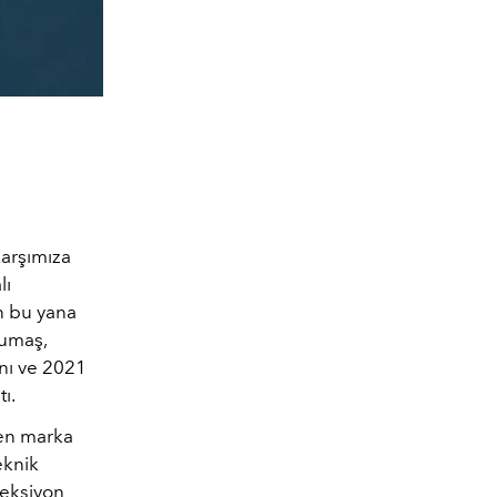
karşımıza
lı
n bu yana
kumaş,
ını ve 2021
tı.
ken marka
eknik
leksiyon