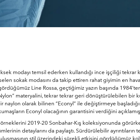
ksek modayı temsil ederken kullandığı ince işçiliği tekrar 
selen sokak modasını da takip ettiren rahat giyimin en hava
 gördüğümüz Line Rossa, geçtiğimiz yazın başında 1984’te
Nylon” materyalini, tekrar tekrar geri dönüştürülebilen bir 
ir naylon olarak bilinen “Econyl” ile değiştirmeye başladığ
kumaşların Econyl olacağının garantisini verdiğini açıklamış
lk örneklerini 2019-20 Sonbahar-Kış koleksiyonunda görür
mlerinin detaylarını da paylaştı. Sürdürülebilir ayrıntıların t
uluşmasının stil üzerindeki sürekli etkisini gördüğümüz ko