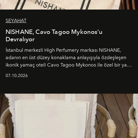
SEYAHAT
NISHANE, Cavo Tagoo Mykonos’u
Devralıyor
İstanbul merkezli High Perfumery markası NISHANE,
adanın en üst düzey konaklama anlayışıyla özdeşleşen
ikonik yamaç oteli Cavo Tagoo Mykonos ile özel bir yaz
iş birliğini hayata geçirdi. 25 Haziran 2026 itibarıyla
07.10.2026
başlayan bu özel aktivasyon, NISHANE’nin koku evrenini
Akdeniz’in en prestijli destinasyonlarından biriyle
buluşturarak markanın Cavo Tagoo’daki varlığını
sürükleyici ve mevsime özel bir deneyime dönüştürüyor.