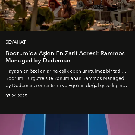
SEYAHAT
Bodrum’da Aşkın En Zarif Adresi: Rammos
Managed by Dedeman
Hayatın en özel anlarına eşlik eden unutulmaz bir tatil…
Bodrum, Turgutreis’te konumlanan Rammos Managed
by Dedeman, romantizmi ve Ege’nin doğal güzelliğini
aynı atmosferde buluşturarak balayı çiftlerinden özel
07.26.2025
kutlamalar planlayan misafirlere benzersiz bir deneyim
vadediyor.