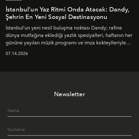
İstanbul’un Yaz Ritmi Onda Atacak: Dandy,
Şehrin En Yeni Sosyal Destinasyonu
İstanbul’un yeni nesil buluşma noktası
Dandy
; rafine
dünya mutfağına eklediği yazlık spesiyalleri, haftanın her
gününe yayılan müzik programı ve imza kokteylleriyle
yaz akşamlarını stil sahibi bir şehir ritüeline
07.14.2026
dönüştürüyor. Şehrin kozmopolit enerjisini "zahmetsiz
lüks" anlayışıyla buluşturan mekan; gurme lezzetleri, iyi
müziği ve açık havadaki özel puro alanını tek bir çatı
altında sunuyor.
Newsletter