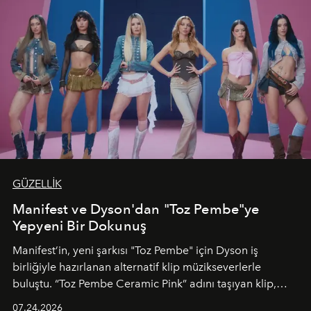
GÜZELLİK
Manifest ve Dyson'dan "Toz Pembe"ye
Yepyeni Bir Dokunuş
Manifest’in, yeni şarkısı "Toz Pembe" için Dyson iş
birliğiyle hazırlanan alternatif klip müzikseverlerle
buluştu. “Toz Pembe Ceramic Pink” adını taşıyan klip,
grubun enerjisini yansıtan renkli atmosferi, hareketli
07.24.2026