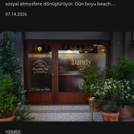
sosyal atmosfere dönüştürüyor. Gün boyu beach
alanında DJ performansları ve canlı müzik eşliğinde
07.14.2026
Ege’nin ritmi hissedilirken, akşamları ise Anadolu
mutfağını modern dokunuşlarla müzikle buluşturan
tematik gastronomi geceleri misafirlerle buluşuyor.
Paylaşıma, lezzete ve müziğe odaklanan bu özel
akşamlar, YAZ’ın sade lüks anlayışını gün batımından
geceye taşıyarak her hafta farklı bir deneyim sunuyor.
YEMEK