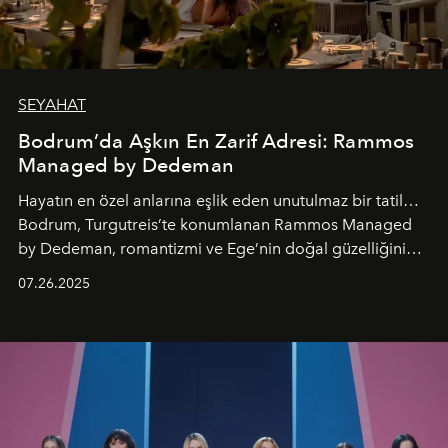
SEYAHAT
Bodrum’da Aşkın En Zarif Adresi: Rammos
Managed by Dedeman
Hayatın en özel anlarına eşlik eden unutulmaz bir tatil…
Bodrum, Turgutreis’te konumlanan Rammos Managed
by Dedeman, romantizmi ve Ege’nin doğal güzelliğini
aynı atmosferde buluşturarak balayı çiftlerinden özel
07.26.2025
kutlamalar planlayan misafirlere benzersiz bir deneyim
vadediyor.