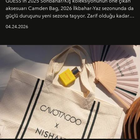
GUESS’in 2025 Sonbahar/Kış koleksiyonunun öne çıkan
aksesuarı Camden Bag, 2026 İlkbahar-Yaz sezonunda da
güçlü duruşunu yeni sezona taşıyor. Zarif olduğu kadar
güçlü ve özgüvenli kadınlar için tasarlanan Camden Bag,
04.24.2026
cazibenin, özgünlüğün ve modern bohem tavrın güçlü
bir ifadesi olarak öne çıkıyor.