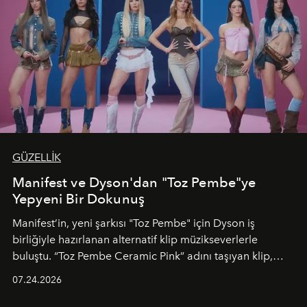
GÜZELLİK
Manifest ve Dyson'dan "Toz Pembe"ye
Yepyeni Bir Dokunuş
Manifest’in, yeni şarkısı "Toz Pembe" için Dyson iş
birliğiyle hazırlanan alternatif klip müzikseverlerle
buluştu. “Toz Pembe Ceramic Pink” adını taşıyan klip,
grubun enerjisini yansıtan renkli atmosferi, hareketli
07.24.2026
dans koreografileri ve güçlü stil dünyasıyla dikkat
çekerken, saç tasarımları da görsel anlatımın en önemli