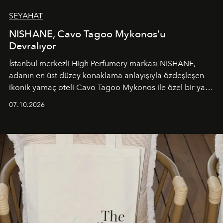
SEYAHAT
NISHANE, Cavo Tagoo Mykonos’u
Devralıyor
İstanbul merkezli High Perfumery markası NISHANE,
adanın en üst düzey konaklama anlayışıyla özdeşleşen
ikonik yamaç oteli Cavo Tagoo Mykonos ile özel bir yaz
iş birliğini hayata geçirdi. 25 Haziran 2026 itibarıyla
07.10.2026
başlayan bu özel aktivasyon, NISHANE’nin koku evrenini
Akdeniz’in en prestijli destinasyonlarından biriyle
buluşturarak markanın Cavo Tagoo’daki varlığını
sürükleyici ve mevsime özel bir deneyime dönüştürüyor.