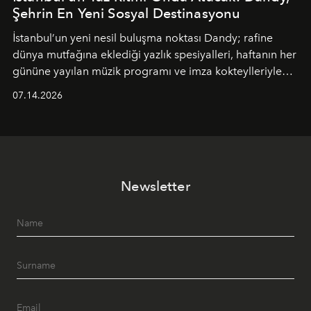
Şehrin En Yeni Sosyal Destinasyonu
İstanbul’un yeni nesil buluşma noktası
Dandy
; rafine
dünya mutfağına eklediği yazlık spesiyalleri, haftanın her
gününe yayılan müzik programı ve imza kokteylleriyle
yaz akşamlarını stil sahibi bir şehir ritüeline
07.14.2026
dönüştürüyor. Şehrin kozmopolit enerjisini "zahmetsiz
lüks" anlayışıyla buluşturan mekan; gurme lezzetleri, iyi
müziği ve açık havadaki özel puro alanını tek bir çatı
altında sunuyor.
Newsletter