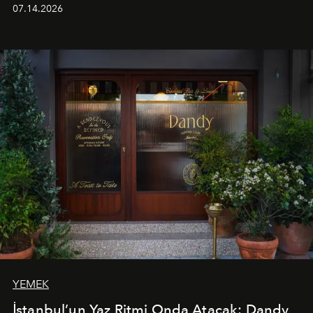
alanında DJ performansları ve canlı müzik eşliğinde
07.14.2026
Ege’nin ritmi hissedilirken, akşamları ise Anadolu
mutfağını modern dokunuşlarla müzikle buluşturan
tematik gastronomi geceleri misafirlerle buluşuyor.
Paylaşıma, lezzete ve müziğe odaklanan bu özel
akşamlar, YAZ’ın sade lüks anlayışını gün batımından
geceye taşıyarak her hafta farklı bir deneyim sunuyor.
YEMEK
İstanbul’un Yaz Ritmi Onda Atacak: Dandy,