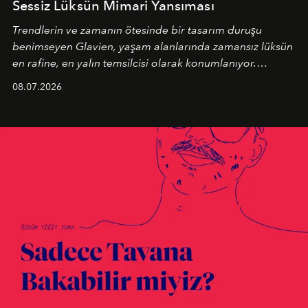
Sessiz Lüksün Mimari Yansıması
Trendlerin ve zamanın ötesinde bir tasarım duruşu
benimseyen
Glavien,
yaşam alanlarında zamansız lüksün
en rafine, en yalın temsilcisi olarak konumlanıyor.
Kusursuz malzeme kalitesini yüksek zanaatkarlıkla
08.07.2026
birleştiren marka; modern mimarinin sınırlarını zorlayan
en yeni seçkisiyle bu imza felsefesini mekanlara taşıyor.