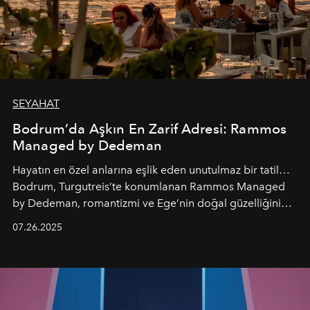
SEYAHAT
Bodrum’da Aşkın En Zarif Adresi: Rammos
Managed by Dedeman
Hayatın en özel anlarına eşlik eden unutulmaz bir tatil…
Bodrum, Turgutreis’te konumlanan Rammos Managed
by Dedeman, romantizmi ve Ege’nin doğal güzelliğini
aynı atmosferde buluşturarak balayı çiftlerinden özel
07.26.2025
kutlamalar planlayan misafirlere benzersiz bir deneyim
vadediyor.