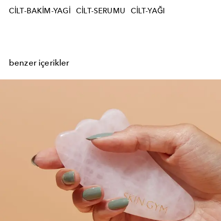
CILT-BAKIM-YAGI
CILT-SERUMU
CILT-YAĞI
benzer içerikler