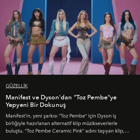
GÜZELLİK
Manifest ve Dyson'dan "Toz Pembe"ye
Yepyeni Bir Dokunuş
Manifest’in, yeni şarkısı "Toz Pembe" için Dyson iş
birliğiyle hazırlanan alternatif klip müzikseverlerle
buluştu. “Toz Pembe Ceramic Pink” adını taşıyan klip,
grubun enerjisini yansıtan renkli atmosferi, hareketli