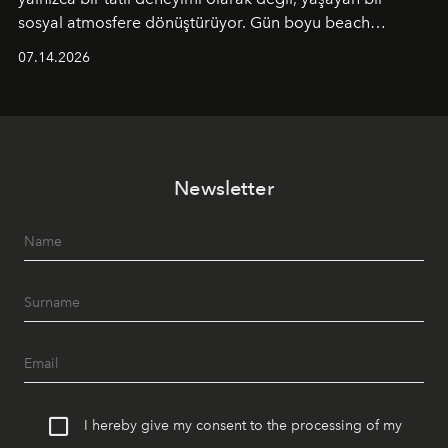
sosyal atmosfere dönüştürüyor. Gün boyu beach
alanında DJ performansları ve canlı müzik eşliğinde
07.14.2026
Ege’nin ritmi hissedilirken, akşamları ise Anadolu
mutfağını modern dokunuşlarla müzikle buluşturan
tematik gastronomi geceleri misafirlerle buluşuyor.
Paylaşıma, lezzete ve müziğe odaklanan bu özel
akşamlar, YAZ’ın sade lüks anlayışını gün batımından
Newsletter
geceye taşıyarak her hafta farklı bir deneyim sunuyor.
I hereby give my consent to the processing of my