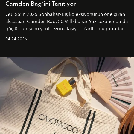
Camden Bag’ini Tanıtıyor
GUESS’in 2025 Sonbahar/Kış koleksiyonunun öne çıkan
aksesuarı Camden Bag, 2026 İlkbahar-Yaz sezonunda da
güçlü duruşunu yeni sezona taşıyor. Zarif olduğu kadar
güçlü ve özgüvenli kadınlar için tasarlanan Camden Bag,
04.24.2026
cazibenin, özgünlüğün ve modern bohem tavrın güçlü
bir ifadesi olarak öne çıkıyor.