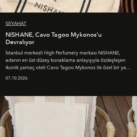
SEYAHAT
NISHANE, Cavo Tagoo Mykonos’u
Devralıyor
İstanbul merkezli High Perfumery markası NISHANE,
adanın en üst düzey konaklama anlayışıyla özdeşleşen
ikonik yamaç oteli Cavo Tagoo Mykonos ile özel bir yaz
iş birliğini hayata geçirdi. 25 Haziran 2026 itibarıyla
07.10.2026
başlayan bu özel aktivasyon, NISHANE’nin koku evrenini
Akdeniz’in en prestijli destinasyonlarından biriyle
buluşturarak markanın Cavo Tagoo’daki varlığını
sürükleyici ve mevsime özel bir deneyime dönüştürüyor.