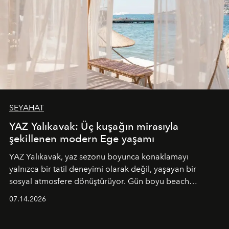
SEYAHAT
YAZ Yalıkavak: Üç kuşağın mirasıyla
şekillenen modern Ege yaşamı
YAZ Yalıkavak, yaz sezonu boyunca konaklamayı
yalnızca bir tatil deneyimi olarak değil, yaşayan bir
sosyal atmosfere dönüştürüyor. Gün boyu beach
alanında DJ performansları ve canlı müzik eşliğinde
07.14.2026
Ege’nin ritmi hissedilirken, akşamları ise Anadolu
mutfağını modern dokunuşlarla müzikle buluşturan