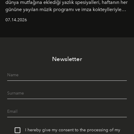
dünya mutfağına eklediği yazlık spesiyalleri, haftanın her
gününe yayılan müzik programı ve imza kokteylleriyle
yaz akşamlarını stil sahibi bir şehir ritüeline
07.14.2026
dönüştürüyor. Şehrin kozmopolit enerjisini "zahmetsiz
lüks" anlayışıyla buluşturan mekan; gurme lezzetleri, iyi
müziği ve açık havadaki özel puro alanını tek bir çatı
altında sunuyor.
Newsletter
I hereby give my consent to the processing of my