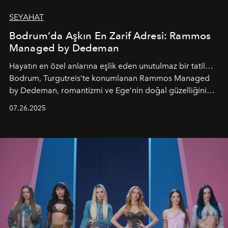
SEYAHAT
Bodrum’da Aşkın En Zarif Adresi: Rammos
Managed by Dedeman
Hayatın en özel anlarına eşlik eden unutulmaz bir tatil…
Bodrum, Turgutreis’te konumlanan Rammos Managed
by Dedeman, romantizmi ve Ege’nin doğal güzelliğini
aynı atmosferde buluşturarak balayı çiftlerinden özel
07.26.2025
kutlamalar planlayan misafirlere benzersiz bir deneyim
vadediyor.