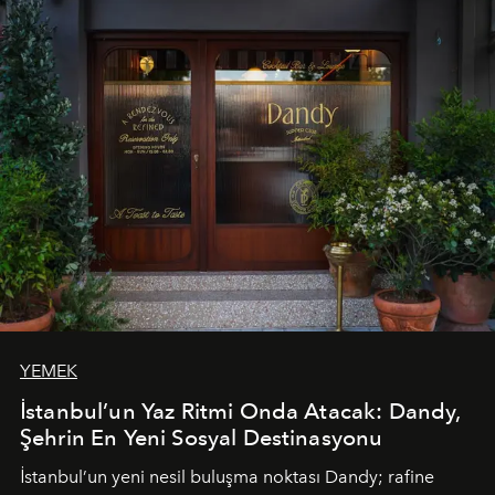
tematik gastronomi geceleri misafirlerle buluşuyor.
Paylaşıma, lezzete ve müziğe odaklanan bu özel
akşamlar, YAZ’ın sade lüks anlayışını gün batımından
geceye taşıyarak her hafta farklı bir deneyim sunuyor.
YEMEK
İstanbul’un Yaz Ritmi Onda Atacak: Dandy,
Şehrin En Yeni Sosyal Destinasyonu
İstanbul’un yeni nesil buluşma noktası
Dandy
; rafine