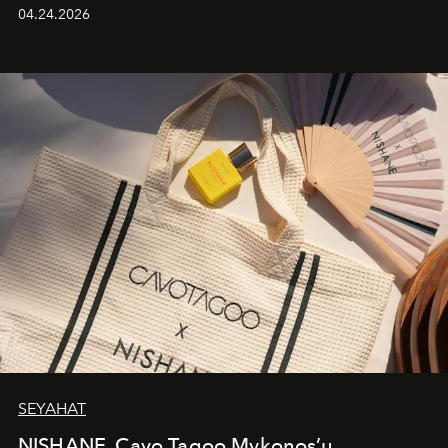
güçlü ve özgüvenli kadınlar için tasarlanan Camden Bag,
04.24.2026
cazibenin, özgünlüğün ve modern bohem tavrın güçlü
bir ifadesi olarak öne çıkıyor.
SEYAHAT
NISHANE, Cavo Tagoo Mykonos’u