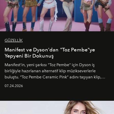
GÜZELLİK
Manifest ve Dyson'dan "Toz Pembe"ye
Yepyeni Bir Dokunuş
Manifest’in, yeni şarkısı "Toz Pembe" için Dyson iş
birliğiyle hazırlanan alternatif klip müzikseverlerle
buluştu. “Toz Pembe Ceramic Pink” adını taşıyan klip,
grubun enerjisini yansıtan renkli atmosferi, hareketli
07.24.2026
dans koreografileri ve güçlü stil dünyasıyla dikkat
çekerken, saç tasarımları da görsel anlatımın en önemli
unsurlarından biri olarak öne çıkıyor.