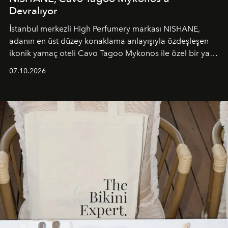
Devralıyor
İstanbul merkezli High Perfumery markası NISHANE,
adanın en üst düzey konaklama anlayışıyla özdeşleşen
ikonik yamaç oteli Cavo Tagoo Mykonos ile özel bir yaz
iş birliğini hayata geçirdi. 25 Haziran 2026 itibarıyla
07.10.2026
başlayan bu özel aktivasyon, NISHANE’nin koku evrenini
Akdeniz’in en prestijli destinasyonlarından biriyle
buluşturarak markanın Cavo Tagoo’daki varlığını
sürükleyici ve mevsime özel bir deneyime dönüştürüyor.