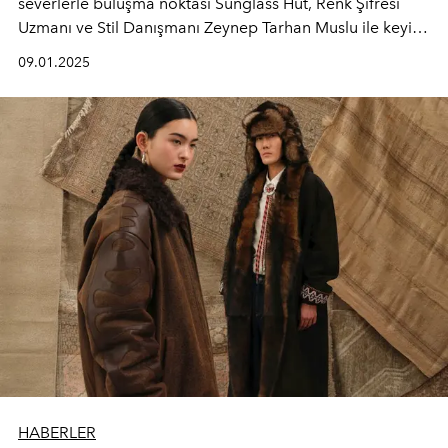
severlerle buluşma noktası Sunglass Hut, Renk Şifresi
Uzmanı ve Stil Danışmanı Zeynep Tarhan Muslu ile keyifli
bir etkinliği ev sahipliği yapmaya hazırlanıyor.
09.01.2025
HABERLER