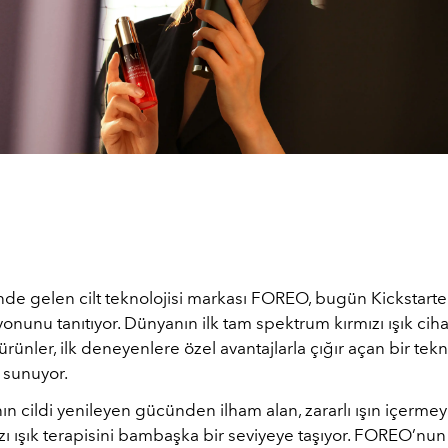
de gelen cilt teknolojisi markası
FOREO
, bugün Kickstar
onunu tanıtıyor. Dünyanın ilk tam spektrum kırmızı ışık ciha
 ürünler,
ilk deneyenlere özel avantajlarla çığır açan bir tekn
ı sunuyor
.
ın cildi yenileyen gücünden ilham alan, zararlı ışın içerme
ızı ışık terapisini bambaşka bir seviyeye taşıyor. FOREO’nu