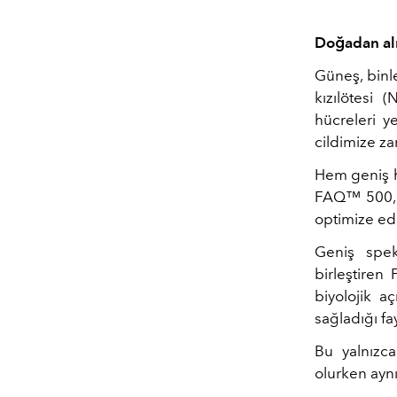
Doğadan al
Güneş, binl
kızılötesi (N
hücreleri y
cildimize za
Hem geniş he
FAQ™ 500, b
optimize edi
Geniş spek
birleştiren
biyolojik a
sağladığı fay
Bu yalnız
olurken aynı