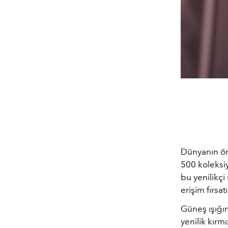
Dünyanın ön
500 koleksiy
bu yenilikçi
erişim fırsat
Güneş ışığın
yenilik kırm