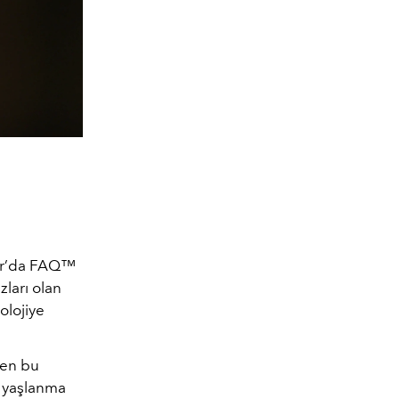
ter’da FAQ™
zları olan
olojiye
yen bu
n yaşlanma