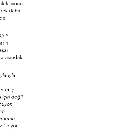
oleksiyonu,
derek daha
mde
FO™
arın
aşarı
 arasındaki
ylarıyla
ünün iç
 için değil,
nuyor.
orm
lemenin
z.”
diyor