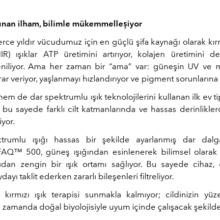
ınan ilham, bilimle mükemmelleşiyor
erce yıldır vücudumuz için en güçlü şifa kaynağı olarak
kır
IR) ışıklar
ATP üretimini artırıyor, kolajen üretimini de
eniliyor. Ama her zaman bir “ama” var: güneşin UV ve m
rar veriyor, yaşlanmayı hızlandırıyor ve pigment sorunlarına 
m de dar spektrumlu ışık teknolojilerini kullanan ilk ev ti
u sayede farklı cilt katmanlarında ve hassas derinlikler
yor.
trumlu ışığı hassas bir şekilde ayarlanmış dar dalga
 FAQ™ 500, güneş ışığından esinlenerek bilimsel olarak ge
çıdan zengin bir ışık ortamı sağlıyor. Bu sayede cihaz, 
dayı taklit ederken zararlı bileşenleri filtreliyor.
ca
kırmızı ışık terapisi
sunmakla kalmıyor; cildinizin yüze
 zamanda doğal biyolojisiyle uyum içinde çalışacak şekilde 