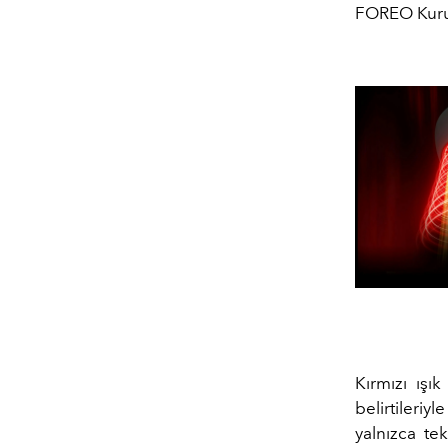
FOREO Kuruc
Kırmızı ışık
belirtileriy
yalnızca te