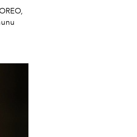
 FOREO,
nunu