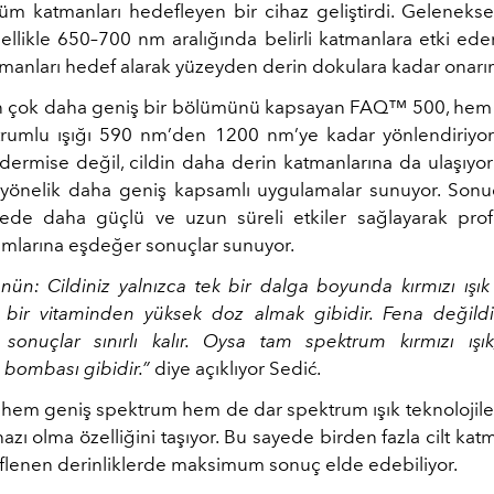
üm katmanları hedefleyen bir cihaz geliştirdi. Geleneksel
nellikle 650–700 nm aralığında belirli katmanlara etki e
manları hedef alarak yüzeyden derin dokulara kadar onarım
 çok daha geniş bir bölümünü kapsayan FAQ™ 500, hem
rumlu ışığı 590 nm’den 1200 nm’ye kadar yönlendiriyo
dermise değil, cildin daha derin katmanlarına da ulaşıyor v
 yönelik daha geniş kapsamlı uygulamalar sunuyor. Sonu
mede
daha güçlü ve uzun süreli etkiler sağlayarak prof
kımlarına eşdeğer sonuçlar sunuyor.
nün: Cildiniz yalnızca tek bir dalga boyunda kırmızı ışık 
 bir vitaminden yüksek doz almak gibidir. Fena değild
sonuçlar sınırlı kalır. Oysa tam spektrum kırmızı ışı
 bombası gibidir.”
diye açıklıyor Sedić.
em geniş spektrum hem de dar spektrum ışık teknolojiler
cihazı olma özelliğini taşıyor. Bu sayede birden fazla cilt ka
flenen derinliklerde maksimum sonuç elde edebiliyor.