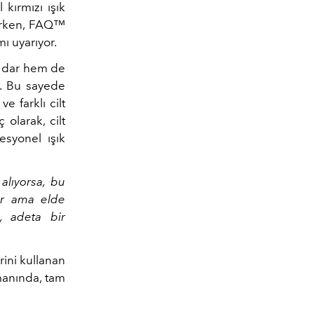
 kırmızı ışık
derken, FAQ™
ı uyarıyor.
 dar hem de
r. Bu sayede
e farklı cilt
ç olarak,
cilt
esyonel ışık
alıyorsa, bu
ir ama elde
k, adeta bir
ini kullanan
tmanında, tam