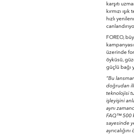
karşıtı uzm
kırmızı ışık
hızlı yenil
canlandırıyo
FOREO, büyü
kampanyası
üzerinde fon
öyküsü, güze
güçlü bağı y
“Bu lansman 
doğrudan ilk
teknolojisi
t
işleyişini an
aynı zamanda
FAQ™ 500 kol
sayesinde ye
ayrıcalığını