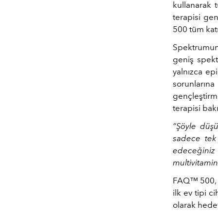
kullanarak t
terapisi ge
500 tüm kat
Spektrumun
geniş spekt
yalnızca epi
sorunlarına
gençleştir
terapisi ba
“Şöyle düşü
sadece tek
edeceğiniz 
multivitamin
FAQ™ 500, h
ilk ev tipi 
olarak hede