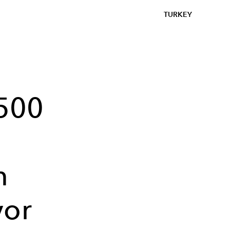
TURKEY
500
m
yor