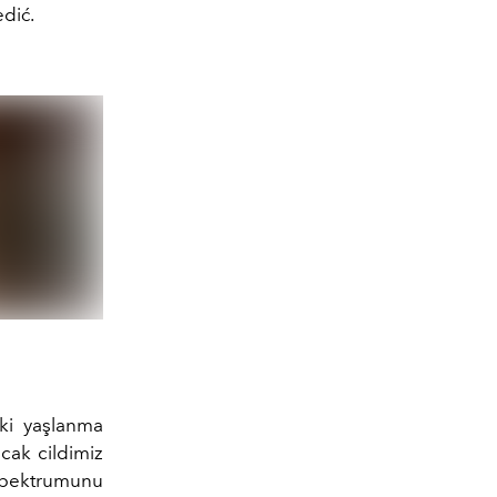
dić.
eki yaşlanma
ncak cildimiz
 spektrumunu