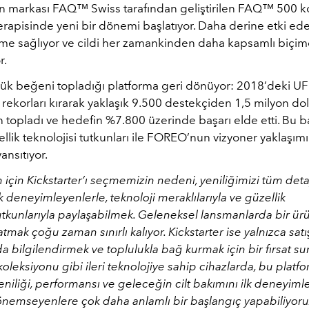
an markası
FAQ™ Swiss
tarafından geliştirilen FAQ™ 500 k
 terapisinde yeni bir dönemi başlatıyor. Daha derine etki e
enme sağlıyor ve cildi her zamankinden daha kapsamlı biçi
r.
k beğeni topladığı platforma geri dönüyor: 2018’deki
U
rekorları kırarak yaklaşık 9.500 destekçiden 1,5 milyon dol
 topladı ve hedefin %7.800 üzerinde başarı elde etti. Bu b
llik teknolojisi tutkunları ile FOREO’nun vizyoner yaklaşımı
ansıtıyor.
için Kickstarter’ı seçmemizin nedeni, yeniliğimizi tüm deta
 deneyimleyenlerle, teknoloji meraklılarıyla ve güzellik
utkunlarıyla paylaşabilmek. Geleneksel lansmanlarda bir ür
latmak çoğu zaman sınırlı kalıyor. Kickstarter ise yalnızca satış
 bilgilendirmek ve toplulukla bağ kurmak için bir fırsat su
eksiyonu gibi ileri teknolojiye sahip cihazlarda, bu platf
niliği, performansı ve geleceğin cilt bakımını ilk deneyim
 önemseyenlere çok daha anlamlı bir başlangıç yapabiliyoru