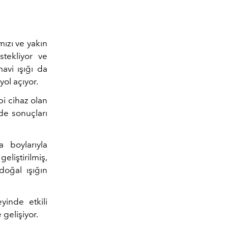
mızı ve yakın
stekliyor ve
avi ışığı da
yol açıyor.
pi cihaz olan
de sonuçları
 boylarıyla
liştirilmiş,
doğal ışığın
yinde etkili
gelişiyor.