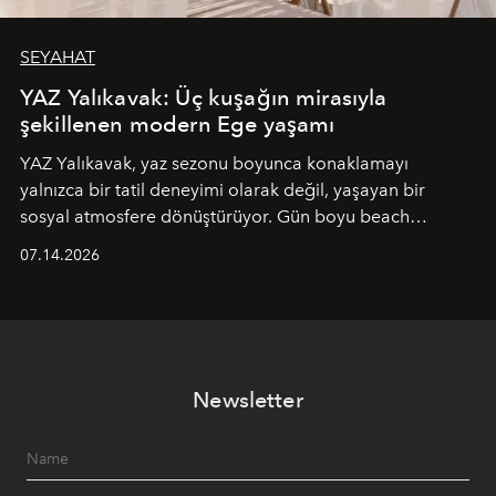
SEYAHAT
YAZ Yalıkavak: Üç kuşağın mirasıyla
şekillenen modern Ege yaşamı
YAZ Yalıkavak, yaz sezonu boyunca konaklamayı
yalnızca bir tatil deneyimi olarak değil, yaşayan bir
sosyal atmosfere dönüştürüyor. Gün boyu beach
alanında DJ performansları ve canlı müzik eşliğinde
07.14.2026
Ege’nin ritmi hissedilirken, akşamları ise Anadolu
mutfağını modern dokunuşlarla müzikle buluşturan
tematik gastronomi geceleri misafirlerle buluşuyor.
Paylaşıma, lezzete ve müziğe odaklanan bu özel
akşamlar, YAZ’ın sade lüks anlayışını gün batımından
Newsletter
geceye taşıyarak her hafta farklı bir deneyim sunuyor.