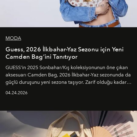
MODA
Guess, 2026 İlkbahar-Yaz Sezonu için Yeni
Camden Bag’ini Tanıtıyor
GUESS’in 2025 Sonbahar/Kış koleksiyonunun öne çıkan
aksesuarı Camden Bag, 2026 İlkbahar-Yaz sezonunda da
güçlü duruşunu yeni sezona taşıyor. Zarif olduğu kadar
güçlü ve özgüvenli kadınlar için tasarlanan Camden Bag,
04.24.2026
cazibenin, özgünlüğün ve modern bohem tavrın güçlü
bir ifadesi olarak öne çıkıyor.