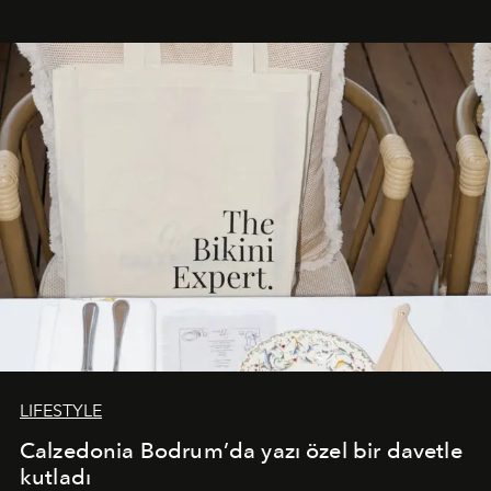
Akdeniz’in en prestijli destinasyonlarından biriyle
buluşturarak markanın Cavo Tagoo’daki varlığını
sürükleyici ve mevsime özel bir deneyime dönüştürüyor.
LIFESTYLE
Calzedonia Bodrum’da yazı özel bir davetle
kutladı