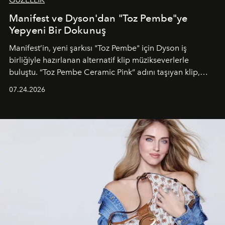
Manifest ve Dyson'dan "Toz Pembe"ye
Yepyeni Bir Dokunuş
Manifest’in, yeni şarkısı "Toz Pembe" için Dyson iş
birliğiyle hazırlanan alternatif klip müzikseverlerle
buluştu. “Toz Pembe Ceramic Pink” adını taşıyan klip,
grubun enerjisini yansıtan renkli atmosferi, hareketli
07.24.2026
dans koreografileri ve güçlü stil dünyasıyla dikkat
çekerken, saç tasarımları da görsel anlatımın en önemli
unsurlarından biri olarak öne çıkıyor.