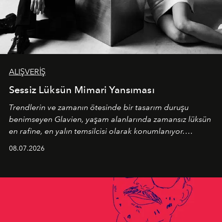
ALIŞVERİŞ
Sessiz Lüksün Mimari Yansıması
Trendlerin ve zamanın ötesinde bir tasarım duruşu
benimseyen
Glavien,
yaşam alanlarında zamansız lüksün
en rafine, en yalın temsilcisi olarak konumlanıyor.
Kusursuz malzeme kalitesini yüksek zanaatkarlıkla
08.07.2026
birleştiren marka; modern mimarinin sınırlarını zorlayan
en yeni seçkisiyle bu imza felsefesini mekanlara taşıyor.