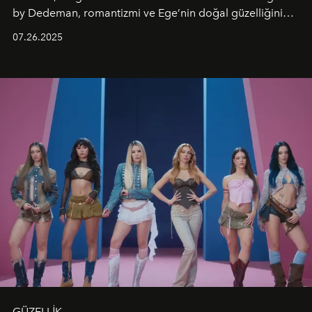
by Dedeman, romantizmi ve Ege’nin doğal güzelliğini
aynı atmosferde buluşturarak balayı çiftlerinden özel
07.26.2025
kutlamalar planlayan misafirlere benzersiz bir deneyim
vadediyor.
GÜZELLİK