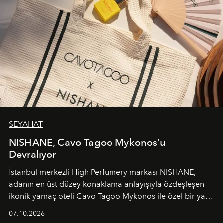
SEYAHAT
NISHANE, Cavo Tagoo Mykonos’u
Devralıyor
İstanbul merkezli High Perfumery markası NISHANE,
adanın en üst düzey konaklama anlayışıyla özdeşleşen
ikonik yamaç oteli Cavo Tagoo Mykonos ile özel bir yaz
iş birliğini hayata geçirdi. 25 Haziran 2026 itibarıyla
07.10.2026
başlayan bu özel aktivasyon, NISHANE’nin koku evrenini