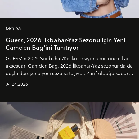
MODA
Guess, 2026 İlkbahar-Yaz Sezonu için Yeni
Camden Bag’ini Tanıtıyor
GUESS’in 2025 Sonbahar/Kış koleksiyonunun öne çıkan
aksesuarı Camden Bag, 2026 İlkbahar-Yaz sezonunda da
güçlü duruşunu yeni sezona taşıyor. Zarif olduğu kadar
güçlü ve özgüvenli kadınlar için tasarlanan Camden Bag,
04.24.2026
cazibenin, özgünlüğün ve modern bohem tavrın güçlü
bir ifadesi olarak öne çıkıyor.