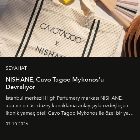
SEYAHAT
NISHANE, Cavo Tagoo Mykonos’u
Devralıyor
İstanbul merkezli High Perfumery markası NISHANE,
adanın en üst düzey konaklama anlayışıyla özdeşleşen
ikonik yamaç oteli Cavo Tagoo Mykonos ile özel bir yaz
iş birliğini hayata geçirdi. 25 Haziran 2026 itibarıyla
07.10.2026
başlayan bu özel aktivasyon, NISHANE’nin koku evrenini
Akdeniz’in en prestijli destinasyonlarından biriyle