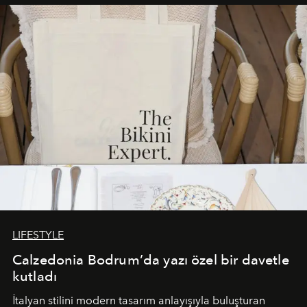
buluşturarak markanın Cavo Tagoo’daki varlığını
sürükleyici ve mevsime özel bir deneyime dönüştürüyor.
LIFESTYLE
Calzedonia Bodrum’da yazı özel bir davetle
kutladı
İtalyan stilini modern tasarım anlayışıyla buluşturan