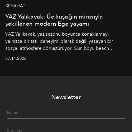
SEYAHAT
YAZ Yalıkavak: Üç kuşağın mirasıyla
şekillenen modern Ege yaşamı
YAZ Yalıkavak, yaz sezonu boyunca konaklamayı
yalnızca bir tatil deneyimi olarak değil, yaşayan bir
sosyal atmosfere dönüştürüyor. Gün boyu beach
alanında DJ performansları ve canlı müzik eşliğinde
07.14.2026
Ege’nin ritmi hissedilirken, akşamları ise Anadolu
mutfağını modern dokunuşlarla müzikle buluşturan
tematik gastronomi geceleri misafirlerle buluşuyor.
Paylaşıma, lezzete ve müziğe odaklanan bu özel
akşamlar, YAZ’ın sade lüks anlayışını gün batımından
Newsletter
geceye taşıyarak her hafta farklı bir deneyim sunuyor.