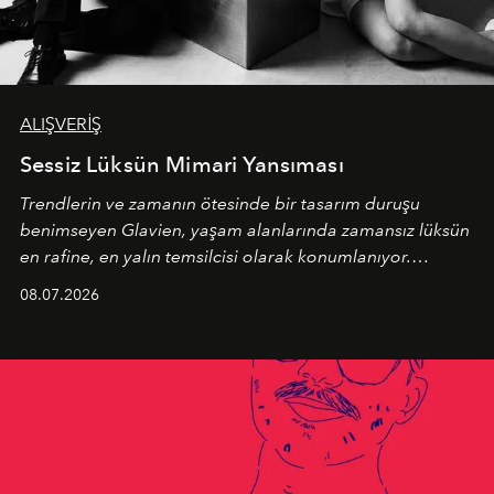
ALIŞVERİŞ
Sessiz Lüksün Mimari Yansıması
Trendlerin ve zamanın ötesinde bir tasarım duruşu
benimseyen
Glavien,
yaşam alanlarında zamansız lüksün
en rafine, en yalın temsilcisi olarak konumlanıyor.
Kusursuz malzeme kalitesini yüksek zanaatkarlıkla
08.07.2026
birleştiren marka; modern mimarinin sınırlarını zorlayan
en yeni seçkisiyle bu imza felsefesini mekanlara taşıyor.