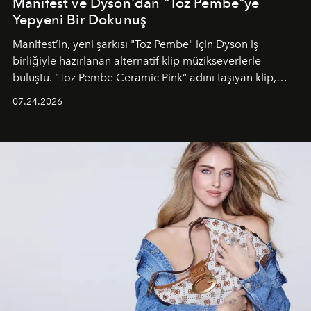
Manifest ve Dyson'dan "Toz Pembe"ye
Yepyeni Bir Dokunuş
Manifest’in, yeni şarkısı "Toz Pembe" için Dyson iş
birliğiyle hazırlanan alternatif klip müzikseverlerle
buluştu. “Toz Pembe Ceramic Pink” adını taşıyan klip,
grubun enerjisini yansıtan renkli atmosferi, hareketli
07.24.2026
dans koreografileri ve güçlü stil dünyasıyla dikkat
çekerken, saç tasarımları da görsel anlatımın en önemli
unsurlarından biri olarak öne çıkıyor.