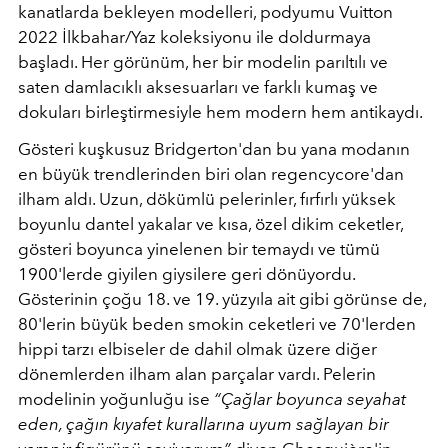
kanatlarda bekleyen modelleri, podyumu Vuitton
2022 İlkbahar/Yaz koleksiyonu ile doldurmaya
başladı. Her görünüm, her bir modelin parıltılı ve
saten damlacıklı aksesuarları ve farklı kumaş ve
dokuları birleştirmesiyle hem modern hem antikaydı.
Gösteri kuşkusuz Bridgerton'dan bu yana modanın
en büyük trendlerinden biri olan regencycore'dan
ilham aldı. Uzun, dökümlü pelerinler, fırfırlı yüksek
boyunlu dantel yakalar ve kısa, özel dikim ceketler,
gösteri boyunca yinelenen bir temaydı ve tümü
1900'lerde giyilen giysilere geri dönüyordu.
Gösterinin çoğu 18. ve 19. yüzyıla ait gibi görünse de,
80'lerin büyük beden smokin ceketleri ve 70'lerden
hippi tarzı elbiseler de dahil olmak üzere diğer
dönemlerden ilham alan parçalar vardı. Pelerin
modelinin yoğunluğu ise
“Çağlar boyunca seyahat
eden, çağın kıyafet kurallarına uyum sağlayan bir