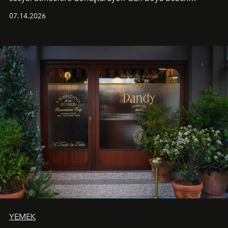
alanında DJ performansları ve canlı müzik eşliğinde
07.14.2026
Ege’nin ritmi hissedilirken, akşamları ise Anadolu
mutfağını modern dokunuşlarla müzikle buluşturan
tematik gastronomi geceleri misafirlerle buluşuyor.
Paylaşıma, lezzete ve müziğe odaklanan bu özel
akşamlar, YAZ’ın sade lüks anlayışını gün batımından
geceye taşıyarak her hafta farklı bir deneyim sunuyor.
YEMEK