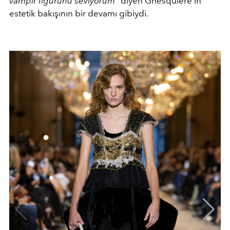
vampir figürünü seviyorum”
diyen Ghesquière'in
estetik bakışının bir devamı gibiydi.