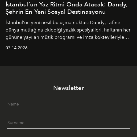
İstanbul’un Yaz Ritmi Onda Atacak: Dandy,
Şehrin En Yeni Sosyal Destinasyonu
İstanbul’un yeni nesil buluşma noktası
Dandy
; rafine
dünya mutfağına eklediği yazlık spesiyalleri, haftanın her
gününe yayılan müzik programı ve imza kokteylleriyle
yaz akşamlarını stil sahibi bir şehir ritüeline
07.14.2026
dönüştürüyor. Şehrin kozmopolit enerjisini "zahmetsiz
lüks" anlayışıyla buluşturan mekan; gurme lezzetleri, iyi
müziği ve açık havadaki özel puro alanını tek bir çatı
altında sunuyor.
Newsletter