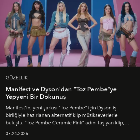
GÜZELLİK
Manifest ve Dyson'dan "Toz Pembe"ye
Yepyeni Bir Dokunuş
Manifest’in, yeni şarkısı "Toz Pembe" için Dyson iş
birliğiyle hazırlanan alternatif klip müzikseverlerle
buluştu. “Toz Pembe Ceramic Pink” adını taşıyan klip,
grubun enerjisini yansıtan renkli atmosferi, hareketli
07.24.2026
dans koreografileri ve güçlü stil dünyasıyla dikkat