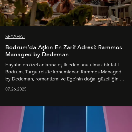
SEYAHAT
Bodrum’da Aşkın En Zarif Adresi: Rammos
Managed by Dedeman
Hayatın en özel anlarına eşlik eden unutulmaz bir tatil…
Bodrum, Turgutreis’te konumlanan Rammos Managed
by Dedeman, romantizmi ve Ege’nin doğal güzelliğini
aynı atmosferde buluşturarak balayı çiftlerinden özel
07.26.2025
kutlamalar planlayan misafirlere benzersiz bir deneyim
vadediyor.