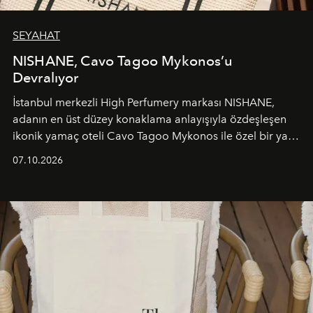
SEYAHAT
NISHANE, Cavo Tagoo Mykonos’u
Devralıyor
İstanbul merkezli High Perfumery markası NISHANE,
adanın en üst düzey konaklama anlayışıyla özdeşleşen
ikonik yamaç oteli Cavo Tagoo Mykonos ile özel bir yaz
iş birliğini hayata geçirdi. 25 Haziran 2026 itibarıyla
07.10.2026
başlayan bu özel aktivasyon, NISHANE’nin koku evrenini
Akdeniz’in en prestijli destinasyonlarından biriyle
buluşturarak markanın Cavo Tagoo’daki varlığını
sürükleyici ve mevsime özel bir deneyime dönüştürüyor.