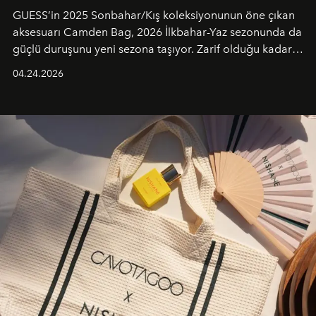
GUESS’in 2025 Sonbahar/Kış koleksiyonunun öne çıkan
aksesuarı Camden Bag, 2026 İlkbahar-Yaz sezonunda da
güçlü duruşunu yeni sezona taşıyor. Zarif olduğu kadar
güçlü ve özgüvenli kadınlar için tasarlanan Camden Bag,
04.24.2026
cazibenin, özgünlüğün ve modern bohem tavrın güçlü
bir ifadesi olarak öne çıkıyor.