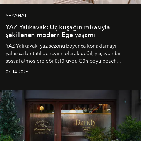
SEYAHAT
YAZ Yalıkavak: Üç kuşağın mirasıyla
şekillenen modern Ege yaşamı
YAZ Yalıkavak, yaz sezonu boyunca konaklamayı
yalnızca bir tatil deneyimi olarak değil, yaşayan bir
sosyal atmosfere dönüştürüyor. Gün boyu beach
alanında DJ performansları ve canlı müzik eşliğinde
07.14.2026
Ege’nin ritmi hissedilirken, akşamları ise Anadolu
mutfağını modern dokunuşlarla müzikle buluşturan
tematik gastronomi geceleri misafirlerle buluşuyor.
Paylaşıma, lezzete ve müziğe odaklanan bu özel
akşamlar, YAZ’ın sade lüks anlayışını gün batımından
geceye taşıyarak her hafta farklı bir deneyim sunuyor.