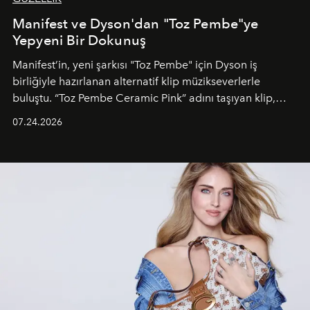
Manifest ve Dyson'dan "Toz Pembe"ye
Yepyeni Bir Dokunuş
Manifest’in, yeni şarkısı "Toz Pembe" için Dyson iş
birliğiyle hazırlanan alternatif klip müzikseverlerle
buluştu. “Toz Pembe Ceramic Pink” adını taşıyan klip,
grubun enerjisini yansıtan renkli atmosferi, hareketli
07.24.2026
dans koreografileri ve güçlü stil dünyasıyla dikkat
çekerken, saç tasarımları da görsel anlatımın en önemli
unsurlarından biri olarak öne çıkıyor.