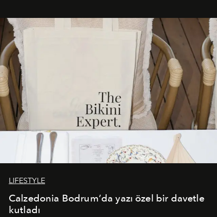
Akdeniz’in en prestijli destinasyonlarından biriyle
buluşturarak markanın Cavo Tagoo’daki varlığını
sürükleyici ve mevsime özel bir deneyime dönüştürüyor.
LIFESTYLE
Calzedonia Bodrum’da yazı özel bir davetle
kutladı