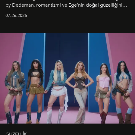
by Dedeman, romantizmi ve Ege’nin doğal güzelliğini
aynı atmosferde buluşturarak balayı çiftlerinden özel
07.26.2025
kutlamalar planlayan misafirlere benzersiz bir deneyim
vadediyor.
GÜZELLİK