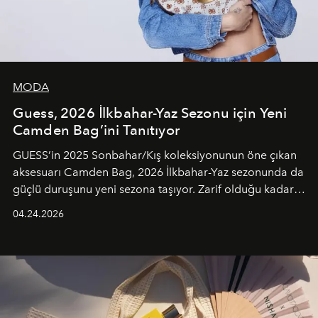
MODA
Guess, 2026 İlkbahar-Yaz Sezonu için Yeni
Camden Bag’ini Tanıtıyor
GUESS’in 2025 Sonbahar/Kış koleksiyonunun öne çıkan
aksesuarı Camden Bag, 2026 İlkbahar-Yaz sezonunda da
güçlü duruşunu yeni sezona taşıyor. Zarif olduğu kadar
güçlü ve özgüvenli kadınlar için tasarlanan Camden Bag,
04.24.2026
cazibenin, özgünlüğün ve modern bohem tavrın güçlü
bir ifadesi olarak öne çıkıyor.