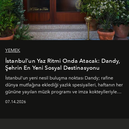
YEMEK
İstanbul’un Yaz Ritmi Onda Atacak: Dandy,
Şehrin En Yeni Sosyal Destinasyonu
İstanbul’un yeni nesil buluşma noktası
Dandy
; rafine
dünya mutfağına eklediği yazlık spesiyalleri, haftanın her
gününe yayılan müzik programı ve imza kokteylleriyle
yaz akşamlarını stil sahibi bir şehir ritüeline
07.14.2026
dönüştürüyor. Şehrin kozmopolit enerjisini "zahmetsiz
lüks" anlayışıyla buluşturan mekan; gurme lezzetleri, iyi
müziği ve açık havadaki özel puro alanını tek bir çatı
altında sunuyor.