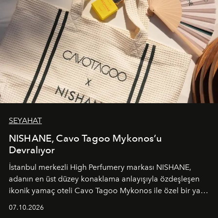
SEYAHAT
NISHANE, Cavo Tagoo Mykonos’u
Devralıyor
İstanbul merkezli High Perfumery markası NISHANE,
adanın en üst düzey konaklama anlayışıyla özdeşleşen
ikonik yamaç oteli Cavo Tagoo Mykonos ile özel bir yaz
iş birliğini hayata geçirdi. 25 Haziran 2026 itibarıyla
07.10.2026
başlayan bu özel aktivasyon, NISHANE’nin koku evrenini