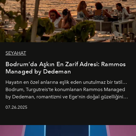
SEYAHAT
Bodrum’da Aşkın En Zarif Adresi: Rammos
Managed by Dedeman
Hayatın en özel anlarına eşlik eden unutulmaz bir tatil…
Bodrum, Turgutreis’te konumlanan Rammos Managed
by Dedeman, romantizmi ve Ege’nin doğal güzelliğini
aynı atmosferde buluşturarak balayı çiftlerinden özel
07.26.2025
kutlamalar planlayan misafirlere benzersiz bir deneyim
vadediyor.