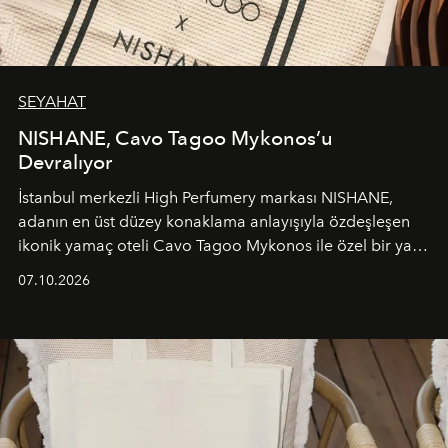
SEYAHAT
NISHANE, Cavo Tagoo Mykonos’u
Devralıyor
İstanbul merkezli High Perfumery markası NISHANE,
adanın en üst düzey konaklama anlayışıyla özdeşleşen
ikonik yamaç oteli Cavo Tagoo Mykonos ile özel bir yaz
iş birliğini hayata geçirdi. 25 Haziran 2026 itibarıyla
07.10.2026
başlayan bu özel aktivasyon, NISHANE’nin koku evrenini
Akdeniz’in en prestijli destinasyonlarından biriyle
buluşturarak markanın Cavo Tagoo’daki varlığını
sürükleyici ve mevsime özel bir deneyime dönüştürüyor.