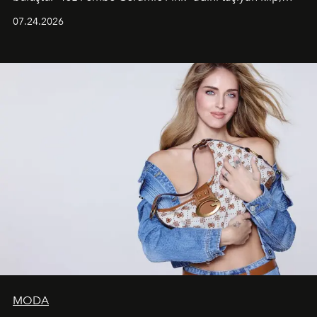
grubun enerjisini yansıtan renkli atmosferi, hareketli
07.24.2026
dans koreografileri ve güçlü stil dünyasıyla dikkat
çekerken, saç tasarımları da görsel anlatımın en önemli
unsurlarından biri olarak öne çıkıyor.
MODA