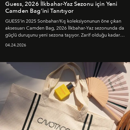
Guess, 2026 İlkbahar-Yaz Sezonu için Yeni
Camden Bag’ini Tanıtıyor
GUESS’in 2025 Sonbahar/Kış koleksiyonunun öne çıkan
aksesuarı Camden Bag, 2026 İlkbahar-Yaz sezonunda da
güçlü duruşunu yeni sezona taşıyor. Zarif olduğu kadar
güçlü ve özgüvenli kadınlar için tasarlanan Camden Bag,
04.24.2026
cazibenin, özgünlüğün ve modern bohem tavrın güçlü
bir ifadesi olarak öne çıkıyor.