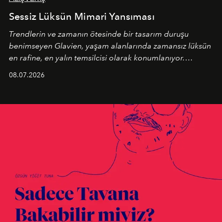
Sessiz Lüksün Mimari Yansıması
Trendlerin ve zamanın ötesinde bir tasarım duruşu
benimseyen
Glavien,
yaşam alanlarında zamansız lüksün
en rafine, en yalın temsilcisi olarak konumlanıyor.
Kusursuz malzeme kalitesini yüksek zanaatkarlıkla
08.07.2026
birleştiren marka; modern mimarinin sınırlarını zorlayan
en yeni seçkisiyle bu imza felsefesini mekanlara taşıyor.