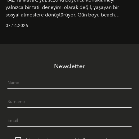
yalnızca bir tatil deneyimi olarak değil, yaşayan bir
sosyal atmosfere dönüştürüyor. Gün boyu beach
alanında DJ performansları ve canlı müzik eşliğinde
07.14.2026
Ege’nin ritmi hissedilirken, akşamları ise Anadolu
mutfağını modern dokunuşlarla müzikle buluşturan
tematik gastronomi geceleri misafirlerle buluşuyor.
Paylaşıma, lezzete ve müziğe odaklanan bu özel
akşamlar, YAZ’ın sade lüks anlayışını gün batımından
Newsletter
geceye taşıyarak her hafta farklı bir deneyim sunuyor.