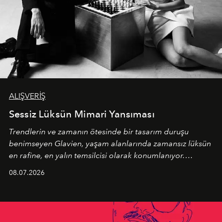
ALIŞVERİŞ
Sessiz Lüksün Mimari Yansıması
Trendlerin ve zamanın ötesinde bir tasarım duruşu
benimseyen
Glavien,
yaşam alanlarında zamansız lüksün
en rafine, en yalın temsilcisi olarak konumlanıyor.
Kusursuz malzeme kalitesini yüksek zanaatkarlıkla
08.07.2026
birleştiren marka; modern mimarinin sınırlarını zorlayan
en yeni seçkisiyle bu imza felsefesini mekanlara taşıyor.