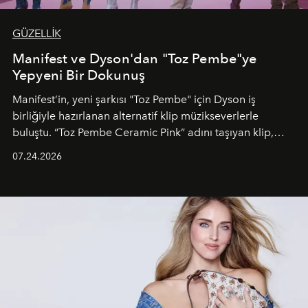
GÜZELLİK
Manifest ve Dyson'dan "Toz Pembe"ye
Yepyeni Bir Dokunuş
Manifest’in, yeni şarkısı "Toz Pembe" için Dyson iş
birliğiyle hazırlanan alternatif klip müzikseverlerle
buluştu. “Toz Pembe Ceramic Pink” adını taşıyan klip,
grubun enerjisini yansıtan renkli atmosferi, hareketli
07.24.2026
dans koreografileri ve güçlü stil dünyasıyla dikkat
çekerken, saç tasarımları da görsel anlatımın en önemli
unsurlarından biri olarak öne çıkıyor.