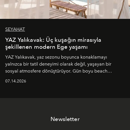
SEYAHAT
YAZ Yalıkavak: Üç kuşağın mirasıyla
şekillenen modern Ege yaşamı
YAZ Yalıkavak, yaz sezonu boyunca konaklamayı
yalnızca bir tatil deneyimi olarak değil, yaşayan bir
sosyal atmosfere dönüştürüyor. Gün boyu beach
alanında DJ performansları ve canlı müzik eşliğinde
07.14.2026
Ege’nin ritmi hissedilirken, akşamları ise Anadolu
mutfağını modern dokunuşlarla müzikle buluşturan
tematik gastronomi geceleri misafirlerle buluşuyor.
Paylaşıma, lezzete ve müziğe odaklanan bu özel
akşamlar, YAZ’ın sade lüks anlayışını gün batımından
Newsletter
geceye taşıyarak her hafta farklı bir deneyim sunuyor.