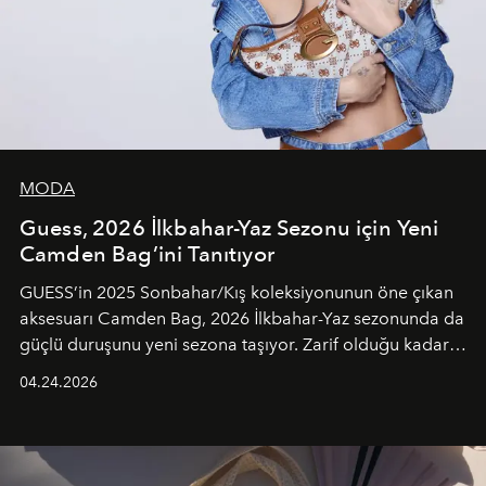
MODA
Guess, 2026 İlkbahar-Yaz Sezonu için Yeni
Camden Bag’ini Tanıtıyor
GUESS’in 2025 Sonbahar/Kış koleksiyonunun öne çıkan
aksesuarı Camden Bag, 2026 İlkbahar-Yaz sezonunda da
güçlü duruşunu yeni sezona taşıyor. Zarif olduğu kadar
güçlü ve özgüvenli kadınlar için tasarlanan Camden Bag,
04.24.2026
cazibenin, özgünlüğün ve modern bohem tavrın güçlü
bir ifadesi olarak öne çıkıyor.