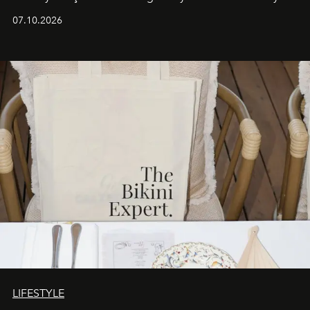
iş birliğini hayata geçirdi. 25 Haziran 2026 itibarıyla
07.10.2026
başlayan bu özel aktivasyon, NISHANE’nin koku evrenini
Akdeniz’in en prestijli destinasyonlarından biriyle
buluşturarak markanın Cavo Tagoo’daki varlığını
sürükleyici ve mevsime özel bir deneyime dönüştürüyor.
LIFESTYLE