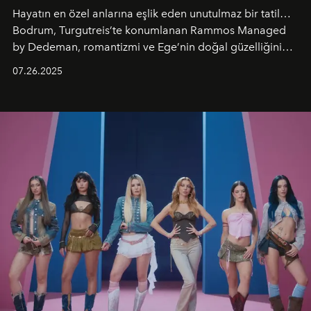
Hayatın en özel anlarına eşlik eden unutulmaz bir tatil…
Bodrum, Turgutreis’te konumlanan Rammos Managed
by Dedeman, romantizmi ve Ege’nin doğal güzelliğini
aynı atmosferde buluşturarak balayı çiftlerinden özel
07.26.2025
kutlamalar planlayan misafirlere benzersiz bir deneyim
vadediyor.