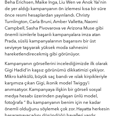
Beha Erichsen, Maike Inga, Liu Wen ve Anok Yai’nin
de yer aldığı kampanyanın ön izlemesi kısa bir süre
önce resmi hesaplardan yayınlandı. Christy
Turnlington, Carla Bruni, Amber Valletta, Naomi
Campbell, Sasha Pivovarova ve Arizona Muse gibi
önemli isimlerle başarılı kampanyalara imza atan
Prada, süslü kampanyalarının başarısını bir üst
seviyeye taşıyarak yüksek moda sahnesini
hareketlendirecekmiş gibi görünüyor.
Kampanyanın görsellerini incelediğimizde ilk olarak
Gigi Hadid’in kaşsız görünümü dikkatimizi çekiyor.
Mikro kahkülü, büyük saç bandı ve ıslak kirpikleriyle
karşımıza çıkan Gigi, ikonik model Twiggy’i
anımsatıyor. Kampanyaya ilişkin bir görseli sosyal
medya hesabı üzerinden paylaşan ünlü model,
fotoğrafa “ Bu kampanyanın benim için ne kadar
önemli olduğunu söylemek çok zor. Hayatta herkesin
başaramayacağını düşündüğü hayalleri vardır.