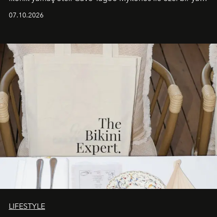
iş birliğini hayata geçirdi. 25 Haziran 2026 itibarıyla
07.10.2026
başlayan bu özel aktivasyon, NISHANE’nin koku evrenini
Akdeniz’in en prestijli destinasyonlarından biriyle
buluşturarak markanın Cavo Tagoo’daki varlığını
sürükleyici ve mevsime özel bir deneyime dönüştürüyor.
LIFESTYLE