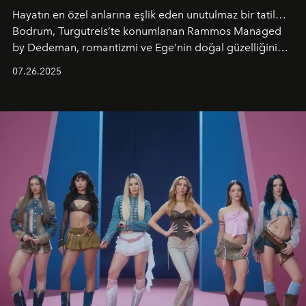
Hayatın en özel anlarına eşlik eden unutulmaz bir tatil…
Bodrum, Turgutreis’te konumlanan Rammos Managed
by Dedeman, romantizmi ve Ege’nin doğal güzelliğini
aynı atmosferde buluşturarak balayı çiftlerinden özel
07.26.2025
kutlamalar planlayan misafirlere benzersiz bir deneyim
vadediyor.