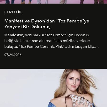
GÜZELLİK
Manifest ve Dyson'dan "Toz Pembe"ye
Yepyeni Bir Dokunuş
Manifest’in, yeni şarkısı "Toz Pembe" için Dyson iş
birliğiyle hazırlanan alternatif klip müzikseverlerle
buluştu. “Toz Pembe Ceramic Pink” adını taşıyan klip,
grubun enerjisini yansıtan renkli atmosferi, hareketli
07.24.2026
dans koreografileri ve güçlü stil dünyasıyla dikkat
çekerken, saç tasarımları da görsel anlatımın en önemli
unsurlarından biri olarak öne çıkıyor.