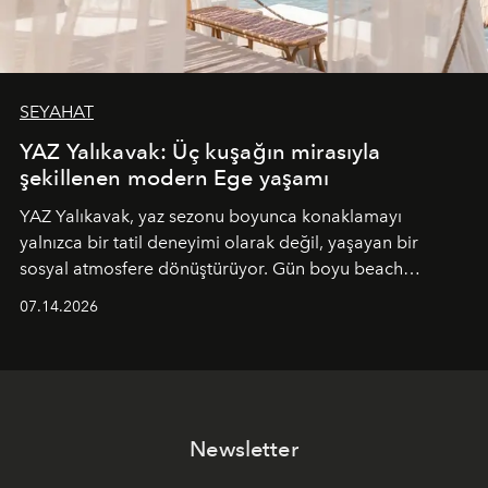
SEYAHAT
YAZ Yalıkavak: Üç kuşağın mirasıyla
şekillenen modern Ege yaşamı
YAZ Yalıkavak, yaz sezonu boyunca konaklamayı
yalnızca bir tatil deneyimi olarak değil, yaşayan bir
sosyal atmosfere dönüştürüyor. Gün boyu beach
alanında DJ performansları ve canlı müzik eşliğinde
07.14.2026
Ege’nin ritmi hissedilirken, akşamları ise Anadolu
mutfağını modern dokunuşlarla müzikle buluşturan
tematik gastronomi geceleri misafirlerle buluşuyor.
Paylaşıma, lezzete ve müziğe odaklanan bu özel
akşamlar, YAZ’ın sade lüks anlayışını gün batımından
Newsletter
geceye taşıyarak her hafta farklı bir deneyim sunuyor.