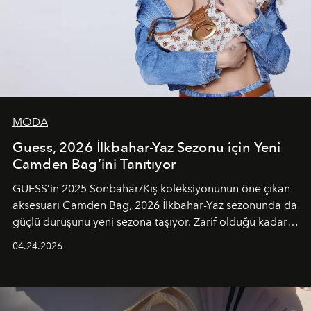
MODA
Guess, 2026 İlkbahar-Yaz Sezonu için Yeni
Camden Bag’ini Tanıtıyor
GUESS’in 2025 Sonbahar/Kış koleksiyonunun öne çıkan
aksesuarı Camden Bag, 2026 İlkbahar-Yaz sezonunda da
güçlü duruşunu yeni sezona taşıyor. Zarif olduğu kadar
güçlü ve özgüvenli kadınlar için tasarlanan Camden Bag,
04.24.2026
cazibenin, özgünlüğün ve modern bohem tavrın güçlü
bir ifadesi olarak öne çıkıyor.