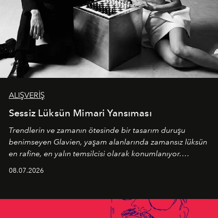
ALIŞVERİŞ
Sessiz Lüksün Mimari Yansıması
Trendlerin ve zamanın ötesinde bir tasarım duruşu
benimseyen
Glavien,
yaşam alanlarında zamansız lüksün
en rafine, en yalın temsilcisi olarak konumlanıyor.
Kusursuz malzeme kalitesini yüksek zanaatkarlıkla
08.07.2026
birleştiren marka; modern mimarinin sınırlarını zorlayan
en yeni seçkisiyle bu imza felsefesini mekanlara taşıyor.