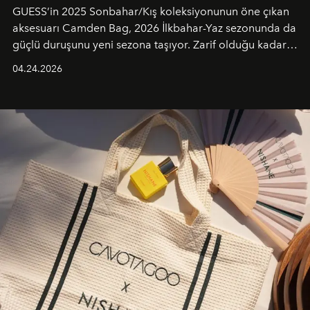
GUESS’in 2025 Sonbahar/Kış koleksiyonunun öne çıkan
aksesuarı Camden Bag, 2026 İlkbahar-Yaz sezonunda da
güçlü duruşunu yeni sezona taşıyor. Zarif olduğu kadar
güçlü ve özgüvenli kadınlar için tasarlanan Camden Bag,
04.24.2026
cazibenin, özgünlüğün ve modern bohem tavrın güçlü
bir ifadesi olarak öne çıkıyor.