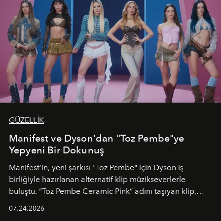
GÜZELLİK
Manifest ve Dyson'dan "Toz Pembe"ye
Yepyeni Bir Dokunuş
Manifest’in, yeni şarkısı "Toz Pembe" için Dyson iş
birliğiyle hazırlanan alternatif klip müzikseverlerle
buluştu. “Toz Pembe Ceramic Pink” adını taşıyan klip,
grubun enerjisini yansıtan renkli atmosferi, hareketli
07.24.2026
dans koreografileri ve güçlü stil dünyasıyla dikkat