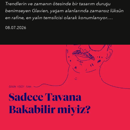
Trendlerin ve zamanın ötesinde bir tasarım duruşu
benimseyen
Glavien,
yaşam alanlarında zamansız lüksün
en rafine, en yalın temsilcisi olarak konumlanıyor.
Kusursuz malzeme kalitesini yüksek zanaatkarlıkla
08.07.2026
birleştiren marka; modern mimarinin sınırlarını zorlayan
en yeni seçkisiyle bu imza felsefesini mekanlara taşıyor.