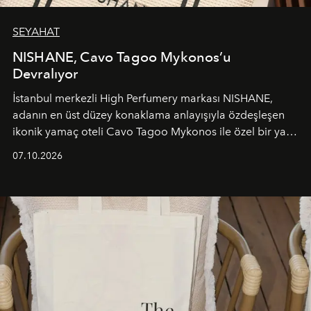
SEYAHAT
NISHANE, Cavo Tagoo Mykonos’u
Devralıyor
İstanbul merkezli High Perfumery markası NISHANE,
adanın en üst düzey konaklama anlayışıyla özdeşleşen
ikonik yamaç oteli Cavo Tagoo Mykonos ile özel bir yaz
iş birliğini hayata geçirdi. 25 Haziran 2026 itibarıyla
07.10.2026
başlayan bu özel aktivasyon, NISHANE’nin koku evrenini
Akdeniz’in en prestijli destinasyonlarından biriyle
buluşturarak markanın Cavo Tagoo’daki varlığını
sürükleyici ve mevsime özel bir deneyime dönüştürüyor.