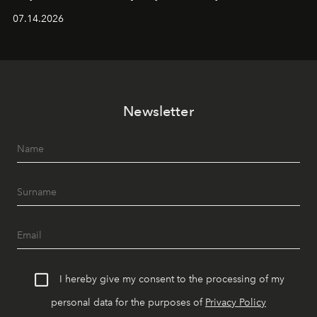
alanında DJ performansları ve canlı müzik eşliğinde
07.14.2026
Ege’nin ritmi hissedilirken, akşamları ise Anadolu
mutfağını modern dokunuşlarla müzikle buluşturan
tematik gastronomi geceleri misafirlerle buluşuyor.
Paylaşıma, lezzete ve müziğe odaklanan bu özel
akşamlar, YAZ’ın sade lüks anlayışını gün batımından
Newsletter
geceye taşıyarak her hafta farklı bir deneyim sunuyor.
I hereby give my consent to the processing of my
personal data for the purposes of
Privacy Policy