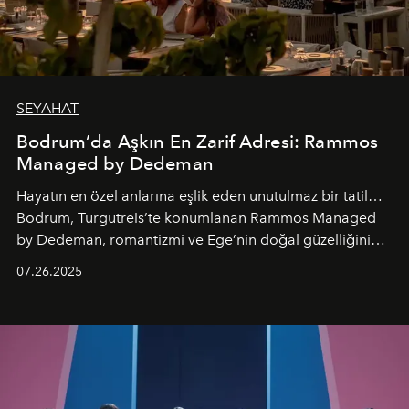
SEYAHAT
Bodrum’da Aşkın En Zarif Adresi: Rammos
Managed by Dedeman
Hayatın en özel anlarına eşlik eden unutulmaz bir tatil…
Bodrum, Turgutreis’te konumlanan Rammos Managed
by Dedeman, romantizmi ve Ege’nin doğal güzelliğini
aynı atmosferde buluşturarak balayı çiftlerinden özel
07.26.2025
kutlamalar planlayan misafirlere benzersiz bir deneyim
vadediyor.