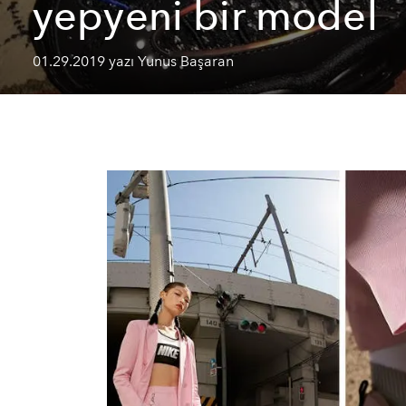
yepyeni bir model
01.29.2019 yazı Yunus Başaran