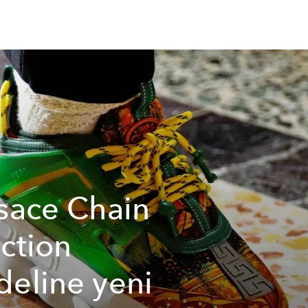
sace Chain
ction
eline yeni