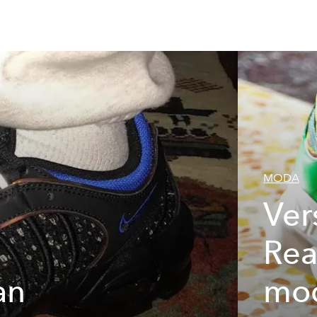
MODA
Ver
Rea
an
mod