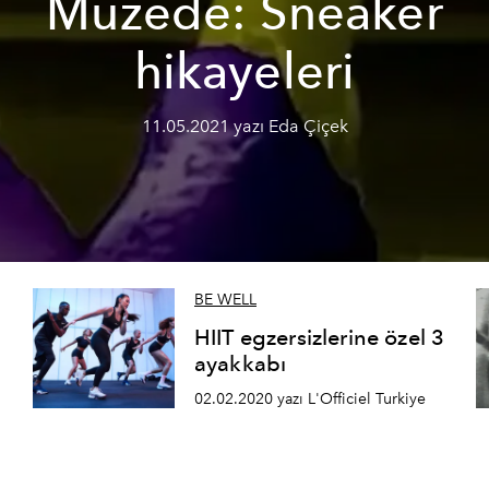
Müzede: Sneaker
hikayeleri
11.05.2021 yazı Eda Çiçek
BE WELL
HIIT egzersizlerine özel 3
ayakkabı
02.02.2020 yazı L'Officiel Turkiye