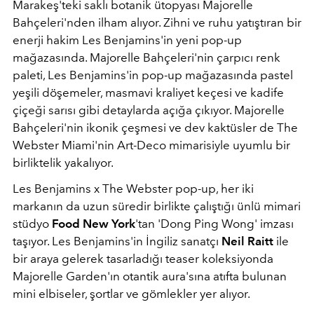
Marakeş'teki saklı botanik ütopyası Majorelle
Bahçeleri'nden ilham alıyor. Zihni ve ruhu yatıştıran bir
enerji hakim Les Benjamins'in yeni pop-up
mağazasında. Majorelle Bahçeleri'nin çarpıcı renk
paleti, Les Benjamins'in pop-up mağazasında pastel
yeşili döşemeler, masmavi kraliyet keçesi ve kadife
çiçeği sarısı gibi detaylarda açığa çıkıyor. Majorelle
Bahçeleri'nin ikonik çeşmesi ve dev kaktüsler de The
Webster Miami'nin Art-Deco mimarisiyle uyumlu bir
birliktelik yakalıyor.
Les Benjamins x The Webster pop-up, her iki
markanın da uzun süredir birlikte çalıştığı ünlü mimari
stüdyo
Food New York
'tan 'Dong Ping Wong' imzası
taşıyor. Les Benjamins'in İngiliz sanatçı
Neil Raitt
ile
bir araya gelerek tasarladığı teaser koleksiyonda
Majorelle Garden'ın otantik aura'sına atıfta bulunan
mini elbiseler, şortlar ve gömlekler yer alıyor.