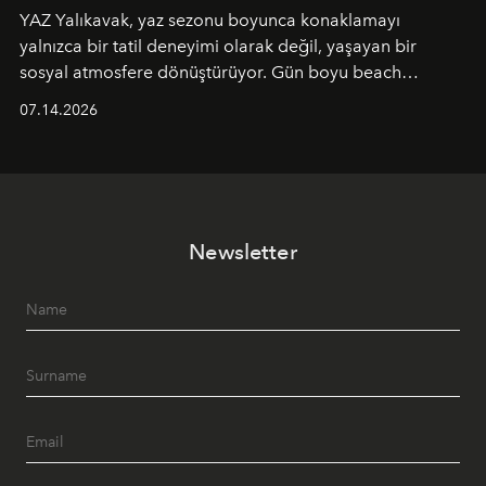
YAZ Yalıkavak, yaz sezonu boyunca konaklamayı
yalnızca bir tatil deneyimi olarak değil, yaşayan bir
sosyal atmosfere dönüştürüyor. Gün boyu beach
alanında DJ performansları ve canlı müzik eşliğinde
07.14.2026
Ege’nin ritmi hissedilirken, akşamları ise Anadolu
mutfağını modern dokunuşlarla müzikle buluşturan
tematik gastronomi geceleri misafirlerle buluşuyor.
Paylaşıma, lezzete ve müziğe odaklanan bu özel
akşamlar, YAZ’ın sade lüks anlayışını gün batımından
Newsletter
geceye taşıyarak her hafta farklı bir deneyim sunuyor.