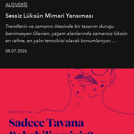
ALIŞVERİŞ
Sessiz Lüksün Mimari Yansıması
Trendlerin ve zamanın ötesinde bir tasarım duruşu
benimseyen
Glavien,
yaşam alanlarında zamansız lüksün
en rafine, en yalın temsilcisi olarak konumlanıyor.
Kusursuz malzeme kalitesini yüksek zanaatkarlıkla
08.07.2026
birleştiren marka; modern mimarinin sınırlarını zorlayan
en yeni seçkisiyle bu imza felsefesini mekanlara taşıyor.