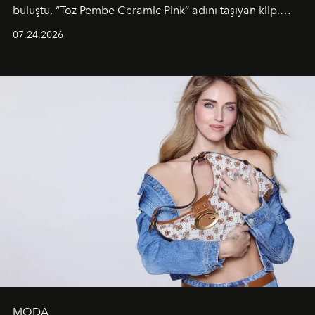
buluştu. “Toz Pembe Ceramic Pink” adını taşıyan klip,
grubun enerjisini yansıtan renkli atmosferi, hareketli
07.24.2026
dans koreografileri ve güçlü stil dünyasıyla dikkat
çekerken, saç tasarımları da görsel anlatımın en önemli
unsurlarından biri olarak öne çıkıyor.
MODA