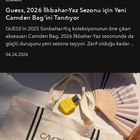
Guess, 2026 İlkbahar-Yaz Sezonu için Yeni
Camden Bag’ini Tanıtıyor
GUESS’in 2025 Sonbahar/Kış koleksiyonunun öne çıkan
aksesuarı Camden Bag, 2026 İlkbahar-Yaz sezonunda da
güçlü duruşunu yeni sezona taşıyor. Zarif olduğu kadar
güçlü ve özgüvenli kadınlar için tasarlanan Camden Bag,
04.24.2026
cazibenin, özgünlüğün ve modern bohem tavrın güçlü
bir ifadesi olarak öne çıkıyor.