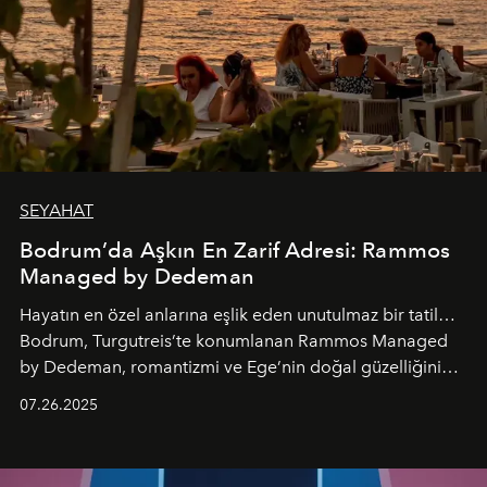
SEYAHAT
Bodrum’da Aşkın En Zarif Adresi: Rammos
Managed by Dedeman
Hayatın en özel anlarına eşlik eden unutulmaz bir tatil…
Bodrum, Turgutreis’te konumlanan Rammos Managed
by Dedeman, romantizmi ve Ege’nin doğal güzelliğini
aynı atmosferde buluşturarak balayı çiftlerinden özel
07.26.2025
kutlamalar planlayan misafirlere benzersiz bir deneyim
vadediyor.