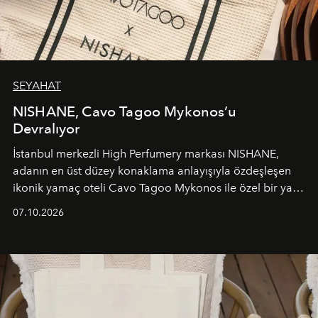
SEYAHAT
NISHANE, Cavo Tagoo Mykonos’u
Devralıyor
İstanbul merkezli High Perfumery markası NISHANE,
adanın en üst düzey konaklama anlayışıyla özdeşleşen
ikonik yamaç oteli Cavo Tagoo Mykonos ile özel bir yaz
iş birliğini hayata geçirdi. 25 Haziran 2026 itibarıyla
07.10.2026
başlayan bu özel aktivasyon, NISHANE’nin koku evrenini
Akdeniz’in en prestijli destinasyonlarından biriyle
buluşturarak markanın Cavo Tagoo’daki varlığını
sürükleyici ve mevsime özel bir deneyime dönüştürüyor.